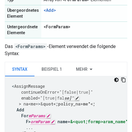
<Add>
Übergeordnetes
Element
<Form
Param>
Untergeordnete
Elemente
Das
<FormParams>
-Element verwendet die folgende
Syntax:
SYNTAX
BEISPIEL 1
MEHR
<
AssignMessage
continueOnError
=
"[false|true]"
enabled
=
"[true|fal
se]"
   > 
na<me
=
>
&
quot<;policy_na>me"<;
Add
For
mParams
F>
ormParam
name
=
&<quot;formp>aram_name"
<
...