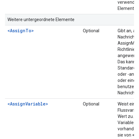
verwenden
<
Element
Weitere untergeordnete Elemente
<AssignTo>
Optional
Gibt an, a
Nachricht 
AssignMes
Richtlinie
angewende
Das kann d
Standarda
oder -antw
oder eine 
benutzerde
Nachricht s
<AssignVariable>
Optional
Weist eine
Flussvaria
Wert zu. W
Variable ni
vorhanden i
<A
sie von