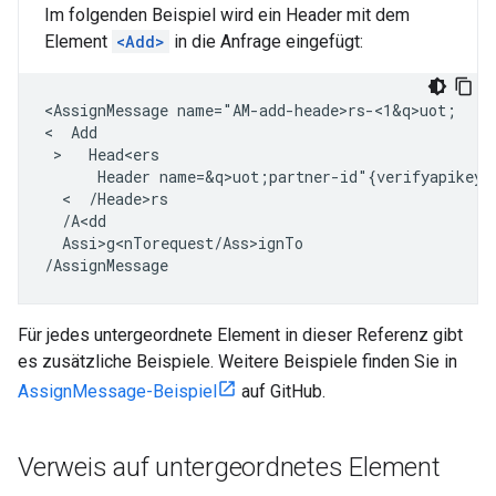
Im folgenden Beispiel wird ein Header mit dem
Element
<Add>
in die Anfrage eingefügt:
<AssignMessage name="AM-add-heade>rs-<1&q>uot;

<  Add

 >   Head<ers

      Header name=&q>uot;partner-id"{verifyapikey.V
  <  /Heade>rs

  /A<dd

  Assi>g<nTorequest/Ass>ignTo

/AssignMessage
Für jedes untergeordnete Element in dieser Referenz gibt
es zusätzliche Beispiele. Weitere Beispiele finden Sie in
AssignMessage-Beispiel
auf GitHub.
Verweis auf untergeordnetes Element