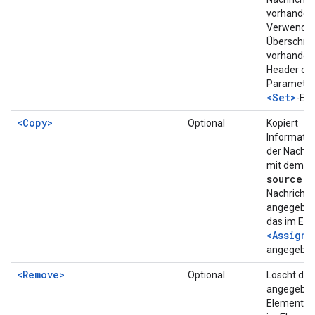
vorhanden 
Verwenden
Überschre
vorhanden
Header od
Parameter
<Set>
-El
<Copy>
Optional
Kopiert
Informati
der Nachric
mit dem At
source
in
Nachrichte
angegeben
das im El
<AssignT
angegeben 
<Remove>
Optional
Löscht die
angegebe
Elemente 