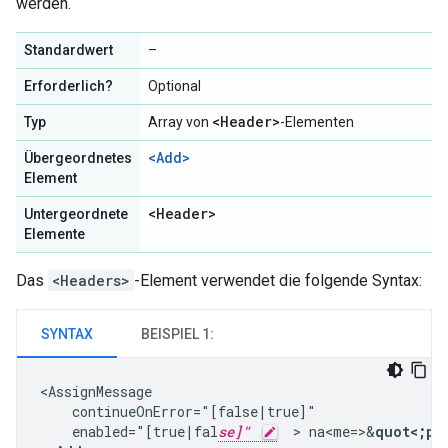
werden.
Standardwert
–
Erforderlich?
Optional
<Header>
Typ
Array von
-Elementen
<Add>
Übergeordnetes
Element
<Header>
Untergeordnete
Elemente
Das
<Headers>
-Element verwendet die folgende Syntax:
SYNTAX
BEISPIEL 1:
<AssignMessage

    continueOnError="[false|true]"

    enabled="[true|fal
se]"
  > na<me=>&
quot<;po