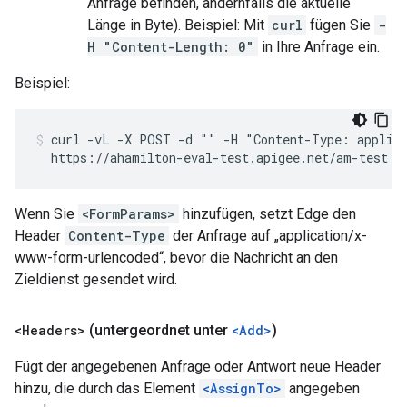
Anfrage befinden, andernfalls die aktuelle
Länge in Byte). Beispiel: Mit
curl
fügen Sie
-
H "Content-Length: 0"
in Ihre Anfrage ein.
Beispiel:
curl -vL -X POST -d "" -H "Content-Type: applica
  https://ahamilton-eval-test.apigee.net/am-test
Wenn Sie
<FormParams>
hinzufügen, setzt Edge den
Header
Content-Type
der Anfrage auf „application/x-
www-form-urlencoded“, bevor die Nachricht an den
Zieldienst gesendet wird.
<Headers>
(untergeordnet unter
<Add>
)
Fügt der angegebenen Anfrage oder Antwort neue Header
hinzu, die durch das Element
<AssignTo>
angegeben