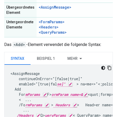
<AssignMessage>
Übergeordnetes
Element
<FormParams>
Untergeordnete
<Headers>
Elemente
<QueryParams>
Das
<Add>
-Element verwendet die folgende Syntax:
SYNTAX
BEISPIEL 1
MEHR
<AssignMessage

    continueOnError="[false|true]"

    enabled="[true|fal
se]"
  > na<me=>"<;policy_
  Add

    For
mParams
F>
ormParam name=&
<quot;formp>a
    <  ...

    /Fo
rmParams
 >
Headers
<   Head>er name="h
      ...

/Headers
Q>
ueryParams
< QueryParam> name="