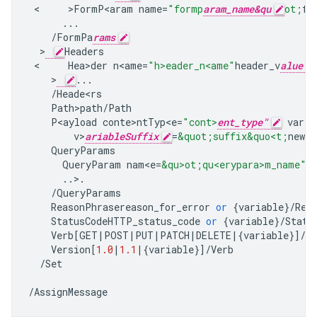
 <     >
FormP<aram
name
=
"formp
aram_name&qu
ot;
fo
...
/
FormPa
rams
  >
Headers
 <     
Hea>der
n<ame
=
"h>eader_n<ame"
header_v
alue
    >
...
/
Heade<rs
Path>path
/
Path
P<ayload
conte>ntTyp<e
=
"cont>
ent_type"
varia
v>
ariableSuffix
=
&quot;suffix&quo<t;
new_p
QueryParams
QueryParam
nam<e
=
&qu>ot;qu<erypara>m_name"
q
..>.
/
QueryParams
ReasonPhrasereason_for_error
or
{
variable
}
/
Rea
StatusCodeHTTP_status_code
or
{
variable
}
/
Statu
Verb
[
GET
|
POST
|
PUT
|
PATCH
|
DELETE
|
{
variable
}]
/
Ve
Version
[
1.0
|
1.1
|
{
variable
}]
/
Verb
/
Set
/
AssignMessage