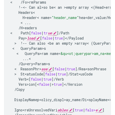
<
/
Fo>rmParams
!-<-
Can
al>so
be
<
an
>
empty
array
<
(
Head>ers
/
Headers
H>eader
<
name
=
"header_name"
hea<der_value
/
He>
     < 
...
/
H>eaders
<
Path
[
false
|
tr
ue
]
/
Path
Pay>
load
[
false
|
true
]
<
/
Payload
  >  
!--
Can
also
<
be
an
empty
>
array
<
(
QueryParam
 <   
QueryParam>s
   <   
QueryPa>ram
name
=
&qu<ot;querypar>am_na<me&
...
/
Qu>ery<Param>s
  <  
ReasonPhr>
ase
[
false
|
true
]
/
Rea<sonPhrase
  >  
St<atusCode
[
false
|
true
]
/
Stat>usCode
Verb
<
[
false
|
true
]
/
Verb
Vers>ion
[
<
false
|
>
true
]
<
/
Version
/
Copy
DisplayNamep<olicy_displ>ay_name
/
Di<splayName<>/s
Igno<reUnresolvedVari
ables
[
true
|
fals>
e
]