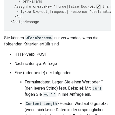
/
FormParams
AssignTo
createNew
=
"[true|false]&qu>
ot;
transp
   > 
ty<pe
=
&>q<uot;[request|r>esponse]"
destination
/
Add
/
AssignMessage
Sie können
<FormParams>
nur verwenden, wenn die
folgenden Kriterien erfüllt sind:
HTTP-Verb: POST
Nachrichtentyp: Anfrage
Eine (oder beide) der folgenden:
Formulardaten: Legen Sie einen Wert oder ""
(den leeren String) fest. Beispiel: Mit
curl
fügen Sie
-d ""
in Ihre Anfrage ein.
Content-Length
-Header: Wird auf 0 gesetzt
(wenn sich keine Daten in der ursprünglichen