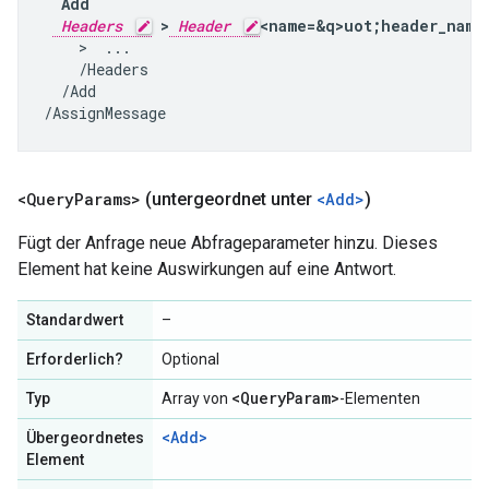
  Add

Headers
 >
Header
<name=&q>uot;header_name
    >  ...

    /Headers

  /Add

/AssignMessage
<Query
Params>
(untergeordnet unter
<Add>
)
Fügt der Anfrage neue Abfrageparameter hinzu. Dieses
Element hat keine Auswirkungen auf eine Antwort.
Standardwert
–
Erforderlich?
Optional
<Query
Param>
Typ
Array von
-Elementen
<Add>
Übergeordnetes
Element