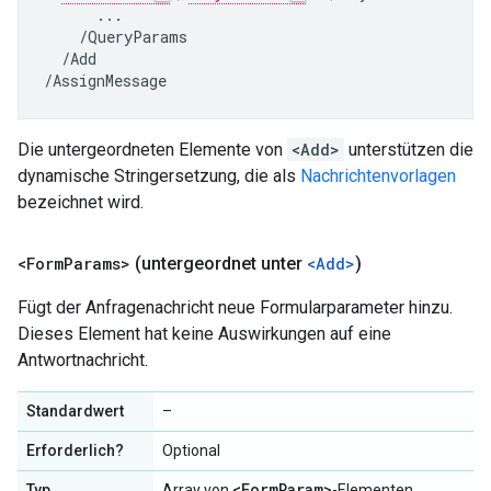
      ...

    /QueryParams

  /Add

/AssignMessage
Die untergeordneten Elemente von
<Add>
unterstützen die
dynamische Stringersetzung, die als
Nachrichtenvorlagen
bezeichnet wird.
<Form
Params>
(untergeordnet unter
<Add>
)
Fügt der Anfragenachricht neue Formularparameter hinzu.
Dieses Element hat keine Auswirkungen auf eine
Antwortnachricht.
Standardwert
–
Erforderlich?
Optional
<Form
Param>
Typ
Array von
-Elementen