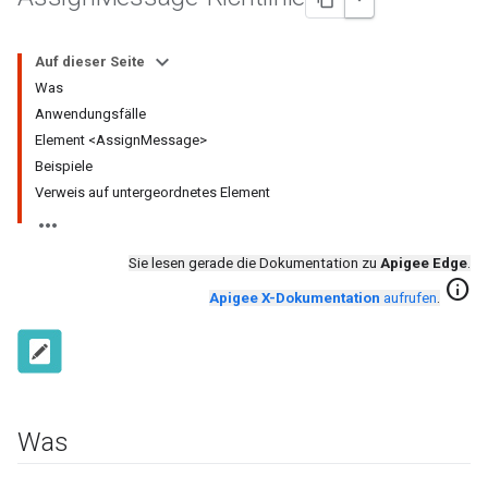
Auf dieser Seite
Was
Anwendungsfälle
Element <AssignMessage>
Beispiele
Verweis auf untergeordnetes Element
Sie lesen gerade die Dokumentation zu
Apigee Edge
.
info
Apigee X-Dokumentation
aufrufen
.
Was