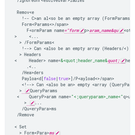
/
IgnoreUnr<esolvedVar>iables
Remov<e
!--
C>an
al<so
be
an
empty
array
(
FormParams
<
/
F<ormParam
name
="form
p>
aram_name&qu
<ot;
 >     
<
...
   > 
/
FormParams
!--
>
Can
<
also
be
an
empty
array
(
Headers
/
<
)
-
   > 
Headers
 <     
Header
>
name
=
&<quot;header_name&
quot;
head
.<..
/
Hea>ders
Payloa<d
[
false
|
true
>
]
/
<
!--
>
Can
<
also
be
an
>
empty
<
array
(
QueryPara
   >
QueryParams
  <    
QueryP>aram
name
=
"<;queryparam>_name<"
q>ue
     >
...
/
Qu<eryPara>ms
/
Remove
 < 
Set
   > 
Form<Para>
ms