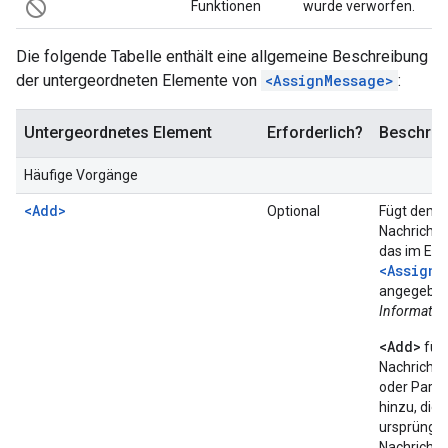
not_interested
Funktionen
wurde verworfen.
Die folgende Tabelle enthält eine allgemeine Beschreibung
der untergeordneten Elemente von
<AssignMessage>
:
Untergeordnetes Element
Erforderlich?
Beschrei
Häufige Vorgänge
<Add>
Optional
Fügt dem
Nachrichte
das im El
<AssignT
angegeben 
Informatio
<Add>
fügt
Nachricht 
oder Para
hinzu, die 
ursprüngli
Nachricht n