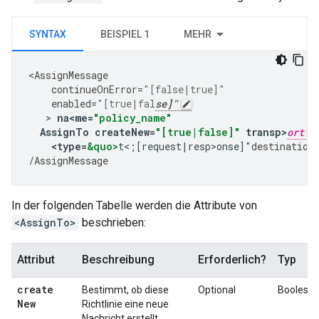
SYNTAX
BEISPIEL 1
MEHR
<
AssignMessage
continueOnError
=
"[false|true]"
enabled
=
"[true|fal
se]"
   > 
na<me
=
"policy_name"
AssignTo
createNew
=
"[true|false]"
transp>
ort
<
type
=
&quo>
t<;[request|resp>onse]"
destination
/
AssignMessage
In der folgenden Tabelle werden die Attribute von
<AssignTo>
beschrieben:
Attribut
Beschreibung
Erforderlich?
Typ
create
Bestimmt, ob diese
Optional
Boolesch
New
Richtlinie eine neue
Nachricht erstellt,