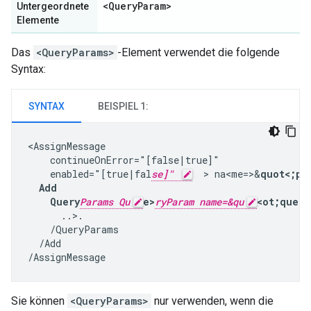
<Query
Param>
Untergeordnete
Elemente
Das
<QueryParams>
-Element verwendet die folgende
Syntax:
SYNTAX
BEISPIEL 1:
<AssignMessage

    continueOnError="[false|true]"

    enabled="[true|fal
se]"
  > na<me=>&
quot<;pol
  Add

    Query
Params Qu
e>
ryParam name=&qu
<ot;query
      ..>.

    /QueryParams

  /Add

/AssignMessage
Sie können
<QueryParams>
nur verwenden, wenn die