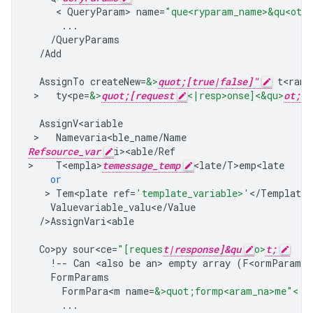
     < 
QueryParam
>
name
=
"que<ryparam_name>&qu<ot;
...
/
QueryParams
/
Add
AssignTo
createNew
=
&>
quot;[true|false]"
t<rans
 >   
ty<pe
=
&>
quot;[request
<|resp>onse]<&qu>
ot;
AssignV<ariable
 >   
Namevaria<ble_name
/
Name
Refsource_var
i><able
/
Ref
>
T<empla>
temessage_temp
<late
/
T>emp<late
or
   > 
Tem<plate
ref
=
'template_variable>'
<
/
Template
Valuevariable_valu<e
/
Value
/
>
AssignVari<able
Co>py
sour<ce
=
"[reques
t|response]&qu
o>
t;
!--
Can
<
also
be
an
>
empty
array
(
F<ormParams
/
FormParams
FormPara<m
name
=
&>quot;formp<aram_na>me"<;
f
...