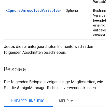
Variable
<IgnoreUnresolvedVariables>
Optional
Bestimmt, 
Verarbeit
beendet wi
eine nicht
aufgelöste
erkannt wi
Jedes dieser untergeordneten Elemente wird in den
folgenden Abschnitten beschrieben.
Beispiele
Die folgenden Beispiele zeigen einige Möglichkeiten, wie
Sie die AssignMessage-Richtlinie verwenden können:
1: HEADER HINZUFÜGEN
MEHR