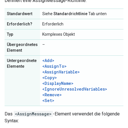
Definiert eine AssignMessage-Richtlinie.
Standardwert
Siehe
Standardrichtlinie
Tab unten
Erforderlich?
Erforderlich
Typ
Komplexes Objekt
Übergeordnetes
–
Element
<Add>
Untergeordnete
<AssignTo>
Elemente
<AssignVariable>
<Copy>
<DisplayName>
<IgnoreUnresolvedVariables>
<Remove>
<Set>
Das
<AssignMessage>
-Element verwendet die folgende
Syntax: