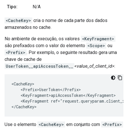
Tipo:
N/A
<CacheKey>
cria o nome de cada parte dos dados
armazenados no cache.
No ambiente de execução, os valores
<KeyFragment>
são prefixados com o valor do elemento
<Scope>
ou
<Prefix>
. Por exemplo, o seguinte resultado gera uma
chave de cache de
UserToken__apiAccessToken__
<
value_of_client_id>
:
<CacheKey>

    <Prefix>UserToken</Prefix>

    <KeyFragment>apiAccessToken</KeyFragment>

    <KeyFragment ref="request.queryparam.client_id"
</CacheKey>
Use o elemento
<CacheKey>
em conjunto com
<Prefix>