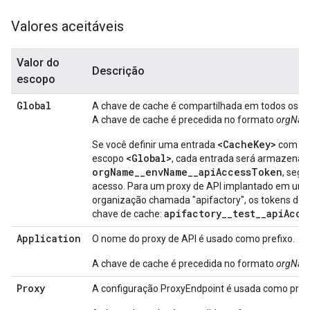
Valores aceitáveis
Valor do
Descrição
escopo
Global
A chave de cache é compartilhada em todos os pr
A chave de cache é precedida no formato
orgNam
<CacheKey>
Se você definir uma entrada
com o 
<Global>
escopo
, cada entrada será armazena
orgName__envName__apiAccessToken
, segu
acesso. Para um proxy de API implantado em um
organização chamada "apifactory", os tokens de
apifactory__test__apiAcce
chave de cache:
Application
O nome do proxy de API é usado como prefixo.
A chave de cache é precedida no formato
orgNam
Proxy
A configuração ProxyEndpoint é usada como prefi