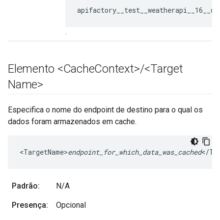
apifactory__test__weatherapi__16__de
.
Elemento <Cache
Context>
/
<Target
Name>
Especifica o nome do endpoint de destino para o qual os
dados foram armazenados em cache.
<TargetName>
endpoint_for_which_data_was_cached
</Ta
Padrão:
N/A
Presença:
Opcional