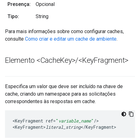
Presença:
Opcional
Tipo:
String
Para mais informações sobre como configurar caches,
consulte
Como criar e editar um cache de ambiente
.
Elemento <Cache
Key>
/
<Key
Fragment>
Especifica um valor que deve ser incluído na chave de
cache, criando um namespace para as solicitações
correspondentes às respostas em cache.
<
KeyFragment
ref
=
"
variable_name
"
/
>

<
KeyFragment>
literal_string
<
/
KeyFragment
>