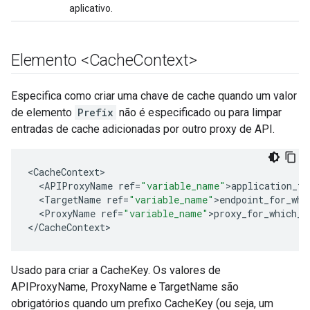
aplicativo.
Elemento <Cache
Context>
Especifica como criar uma chave de cache quando um valor
de elemento
Prefix
não é especificado ou para limpar
entradas de cache adicionadas por outro proxy de API.
<
CacheContext
<
APIProxyName
ref
=
"variable_name"
>
application_th
<
TargetName
ref
=
"variable_name"
>
endpoint_for_whi
<
ProxyName
ref
=
"variable_name"
>
proxy_for_which_d
<
/
CacheContext
>
Usado para criar a CacheKey. Os valores de
APIProxyName, ProxyName e TargetName são
obrigatórios quando um prefixo CacheKey (ou seja, um