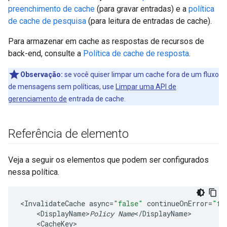
preenchimento de cache
(para gravar entradas) e a
política
de cache de pesquisa
(para leitura de entradas de cache).
Para armazenar em cache as respostas de recursos de
back-end, consulte a
Política de cache de resposta
.
Observação:
se você quiser limpar um cache fora de um fluxo
de mensagens sem políticas, use
Limpar uma API de
gerenciamento de
entrada de cache.
Referência de elemento
Veja a seguir os elementos que podem ser configurados
nessa política.
<
InvalidateCache
async
=
"false"
continueOnError
=
"fa
<
DisplayName>
Policy
Name
<
/
DisplayName
<
CacheKey