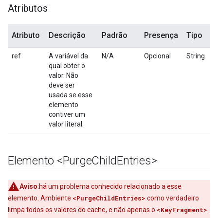
Atributos
Atributo
Descrição
Padrão
Presença
Tipo
ref
A variável da
N/A
Opcional
String
qual obter o
valor. Não
deve ser
usada se esse
elemento
contiver um
valor literal.
Elemento <Purge
Child
Entries>
Aviso
:há um problema conhecido relacionado a esse
elemento. Ambiente
<PurgeChildEntries>
como verdadeiro
limpa todos os valores do cache, e não apenas o
<KeyFragment>
.