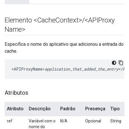
Elemento <Cache
Context>
/
<APIProxy
Name>
Especifica o nome do aplicativo que adicionou a entrada do
cache.
<APIProxyName>
application_that_added_the_entry
</AP
Atributos
Atributo
Descrição
Padrão
Presença
Tipo
ref
Variável com o
N/A
Opcional
String
nome do