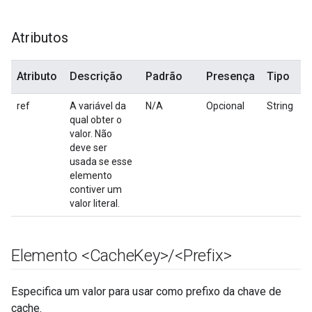
Atributos
Atributo
Descrição
Padrão
Presença
Tipo
ref
A variável da
N/A
Opcional
String
qual obter o
valor. Não
deve ser
usada se esse
elemento
contiver um
valor literal.
Elemento <Cache
Key>
/
<Prefix>
Especifica um valor para usar como prefixo da chave de
cache.