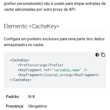
prefixo personalizado) não é usado para limpar entradas de
cache adicionadas por outro proxy de API.
Elemento <Cache
Key>
Configura um ponteiro exclusivo para uma parte dos dados
armazenados no cache.
<
CacheKey
<
Prefix>
string
<
/
Prefix
<
KeyFragment
ref
=
"
variable_name
"
/
<
KeyFragment>
literal_string
<
/
KeyFragment
>

<
/
CacheKey
>
Padrão:
N/A
Presença:
Obrigatório