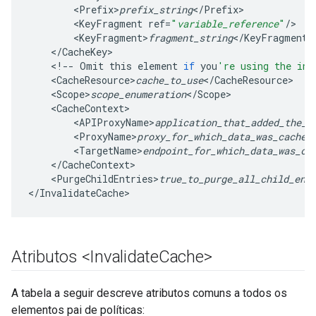
<
Prefix>
prefix_string
<
/
Prefix
<
KeyFragment
ref
=
"
variable_reference
"
/
<
KeyFragment>
fragment_string
<
/
KeyFragment
<
/
CacheKey
<
!--
Omit
this
element
if
you
're using the inc
<
CacheResource>
cache_to_use
<
/
CacheResource
<
Scope>
scope_enumeration
<
/
Scope
<
CacheContext
<
APIProxyName>
application_that_added_the_e
<
ProxyName>
proxy_for_which_data_was_cached
<
TargetName>
endpoint_for_which_data_was_ca
<
/
CacheContext
<
PurgeChildEntries>
true_to_purge_all_child_ent
<
/
InvalidateCache
>
Atributos <Invalidate
Cache>
A tabela a seguir descreve atributos comuns a todos os
elementos pai de políticas: