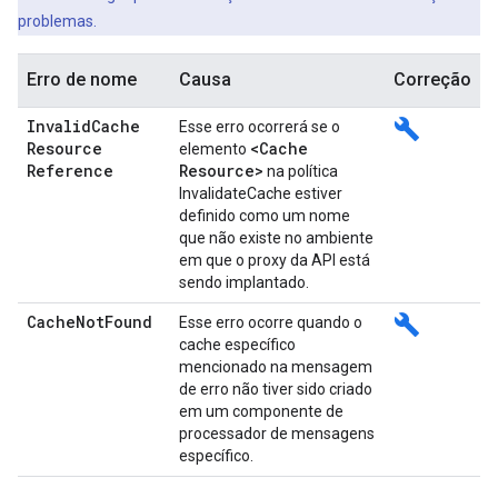
problemas.
Erro de nome
Causa
Correção
Invalid
Cache
build
Esse erro ocorrerá se o
Resource
<Cache
elemento
Reference
Resource>
na política
InvalidateCache estiver
definido como um nome
que não existe no ambiente
em que o proxy da API está
sendo implantado.
Cache
Not
Found
build
Esse erro ocorre quando o
cache específico
mencionado na mensagem
de erro não tiver sido criado
em um componente de
processador de mensagens
específico.