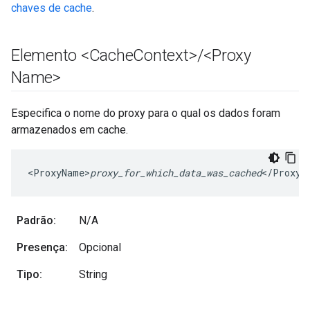
chaves de cache
.
Elemento <Cache
Context>
/
<Proxy
Name>
Especifica o nome do proxy para o qual os dados foram
armazenados em cache.
<ProxyName>
proxy_for_which_data_was_cached
</ProxyN
Padrão:
N/A
Presença:
Opcional
Tipo:
String