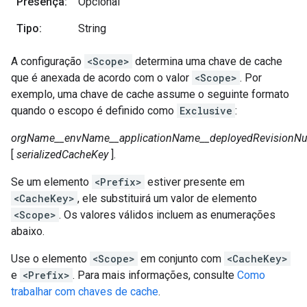
Presença:
Opcional
Tipo:
String
A configuração
<Scope>
determina uma chave de cache
que é anexada de acordo com o valor
<Scope>
. Por
exemplo, uma chave de cache assume o seguinte formato
quando o escopo é definido como
Exclusive
:
orgName__envName__
application
Name__deployedRevisionNu
[
serializedCacheKey
].
Se um elemento
<Prefix>
estiver presente em
<CacheKey>
, ele substituirá um valor de elemento
<Scope>
. Os valores válidos incluem as enumerações
abaixo.
Use o elemento
<Scope>
em conjunto com
<CacheKey>
e
<Prefix>
. Para mais informações, consulte
Como
trabalhar com chaves de cache
.