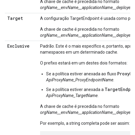
A chave de cache é precedida no formato
orgName__envName__
application
Name__deployedR
Target
A configuração TargetEndpoint é usada como pref
A chave de cache é precedida no formato
orgName__envName__
application
Name__deployedR
Exclusive
Padrão. Este é o mais específico e, portanto, apre
namespaces em um determinado cache.
O prefixo estará em um destes dois formatos:
ProxyE
Se a política estiver anexada ao fluxo
ApiProxyName_ProxyEndpointName
.
TargetEndpo
Se a política estiver anexada a
ApiProxyName_TargetName
.
A chave de cache é precedida no formato
orgName__envName__
application
Name__deployedR
Por exemplo, a string completa pode ser assim: