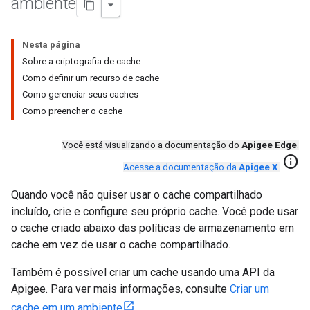
ambiente
Nesta página
Sobre a criptografia de cache
Como definir um recurso de cache
Como gerenciar seus caches
Como preencher o cache
Você está visualizando a documentação do
Apigee Edge
.
info
Acesse a documentação da
Apigee X
.
Quando você não quiser usar o cache compartilhado
incluído, crie e configure seu próprio cache. Você pode usar
o cache criado abaixo das políticas de armazenamento em
cache em vez de usar o cache compartilhado.
Também é possível criar um cache usando uma API da
Apigee. Para ver mais informações, consulte
Criar um
cache em um ambiente
.