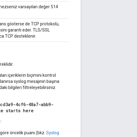
lemezseniz varsayılan değer 514
ans gösterse de TCP protokolü,
sini garanti eder. TLS/SSL
ca TCP desteklenir.
eklidir.
an içeriklerin biçimini kontrol
lanırsa syslog mesajının başına
i bilgileri filtreleyebilirsiniz.
9cd3a9-4cf6-48a7-abb9-
ge starts here
:
 göre öncelik puanı (bkz.
Syslog