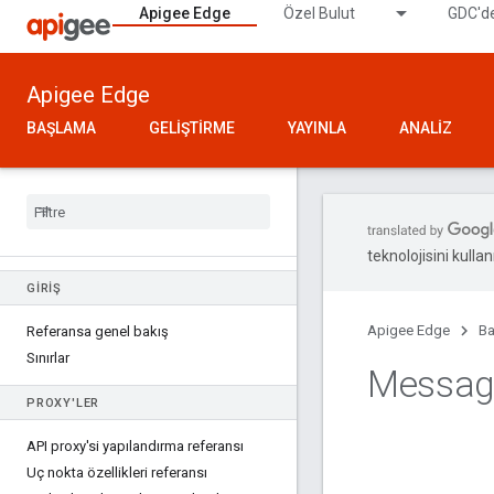
Apigee Edge
Özel Bulut
GDC'de
Apigee Edge
BAŞLAMA
GELIŞTIRME
YAYINLA
ANALIZ
teknolojisini kullan
GIRIŞ
Apigee Edge
Ba
Referansa genel bakış
Sınırlar
Messag
PROXY'LER
API proxy'si yapılandırma referansı
Uç nokta özellikleri referansı