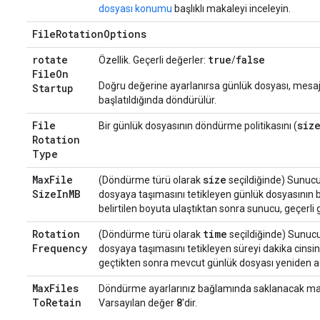
dosyası konumu
başlıklı makaleyi inceleyin.
File
Rotation
Options
rotate
true
false
Özellik. Geçerli değerler:
/
File
On
Doğru değerine ayarlanırsa günlük dosyası, mes
Startup
başlatıldığında döndürülür.
File
siz
Bir günlük dosyasının döndürme politikasını (
Rotation
Type
Max
File
size
(Döndürme türü olarak
seçildiğinde) Sunucunu
Size
In
MB
dosyaya taşımasını tetikleyen günlük dosyasının b
belirtilen boyuta ulaştıktan sonra sunucu, geçerli 
Rotation
time
(Döndürme türü olarak
seçildiğinde) Sunucun
Frequency
dosyaya taşımasını tetikleyen süreyi dakika cinsinde
geçtikten sonra mevcut günlük dosyası yeniden adl
Max
Files
Döndürme ayarlarınız bağlamında saklanacak maks
To
Retain
Varsayılan değer
8
'dir.