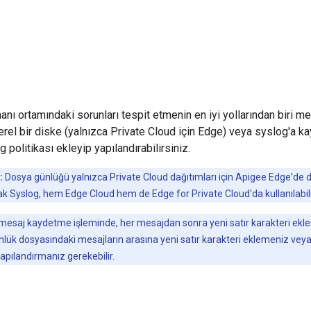
nı ortamındaki sorunları tespit etmenin en iyi yollarından biri me
erel bir diske (yalnızca Private Cloud için Edge) veya syslog'a 
olitikası ekleyip yapılandırabilirsiniz.
:
Dosya günlüğü yalnızca Private Cloud dağıtımları için Apigee Edge'de d
k Syslog, hem Edge Cloud hem de Edge for Private Cloud'da kullanılabili
esaj kaydetme işleminde, her mesajdan sonra yeni satır karakteri ekl
nlük dosyasındaki mesajların arasına yeni satır karakteri eklemeniz veya
yapılandırmanız gerekebilir.