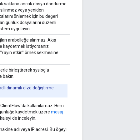
larak saklanır ancak dosya döndürme
i silinmez veya yeniden
alarını önlemek için bu değeri
lan günlük dosyalarını düzenli
istem uygulayın.
ları arabelleğe alınmaz. Akış
üğe kaydetmek istiyorsanız
 "Yayın etkin" örnek sekmesine
erle birleştirerek syslog'a
 bakın.
dlı dinamik dize değiştirme
tClientFlow'da kullanılamaz. Hem
ni günlüğe kaydetmek üzere
mesaj
kaleyi de inceleyin.
kine adı veya IP adresi. Bu öğeyi