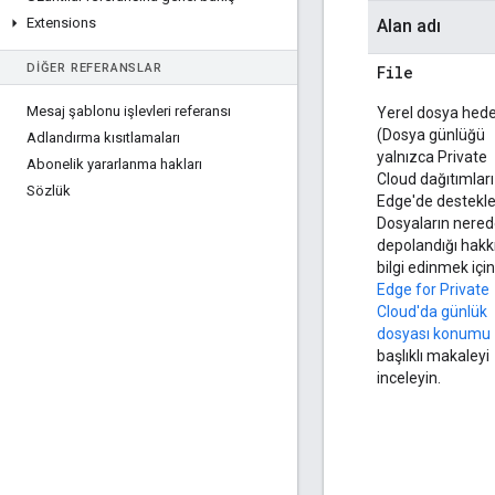
Extensions
Alan adı
DIĞER REFERANSLAR
File
Mesaj şablonu işlevleri referansı
Yerel dosya hede
(Dosya günlüğü
Adlandırma kısıtlamaları
yalnızca Private
Abonelik yararlanma hakları
Cloud dağıtımları 
Sözlük
Edge'de desteklen
Dosyaların nere
depolandığı hakk
bilgi edinmek için
Edge for Private
Cloud'da günlük
dosyası konumu
başlıklı makaleyi
inceleyin.