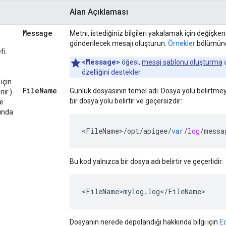
Alan Açıklaması
Message
Metni, istediğiniz bilgileri yakalamak için değişke
gönderilecek mesajı oluşturun.
Örnekler
bölümüne
fi.
<Message>
öğesi,
mesaj şablonu oluşturma
a
özelliğini destekler.
için
File
Name
Günlük dosyasının temel adı. Dosya yolu belirtmey
ir.)
bir dosya yolu belirtir ve geçersizdir:
de
ında
<
FileName
>
/
opt
/
apigee
/
var
/
log
/
messa
Bu kod yalnızca bir dosya adı belirtir ve geçerlidir:
<FileName>mylog.log</FileName>
Dosyanın nerede depolandığı hakkında bilgi için
Ed