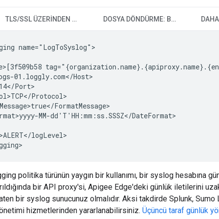
TLS/SSL ÜZERINDEN SYSLOG
DOSYA DÖNDÜRME: BOYUT
DAHA
ging name="LogToSyslog">

e>[3f509b58 tag="{organization.name}.{apiproxy.name}.{en
ogs-01.loggly.com</Host>

14</Port>

ol>TCP</Protocol>

Message>true</FormatMessage>

rmat>yyyy-MM-dd'T'HH:mm:ss.SSSZ</DateFormat>

>ALERT</logLevel>

gging>
ng politika türünün yaygın bir kullanımı, bir syslog hesabına gü
ırıldığında bir API proxy'si, Apigee Edge'deki günlük iletilerini u
Zaten bir syslog sunucunuz olmalıdır. Aksi takdirde Splunk, Sumo
önetimi hizmetlerinden yararlanabilirsiniz.
Üçüncü taraf günlük yö