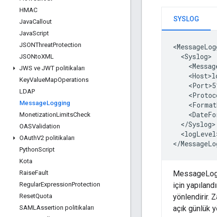
HMAC
SYSLOG
Java
Callout
Java
Script
JSONThreat
Protection
<MessageLog
  <Syslog>

JSONto
XML
    <Messag
JWS ve JWT politikaları
    <Host>l
Key
Value
Map
Operations
    <Port>5
LDAP
    <Protoc
Message
Logging
    <Format
    <DateFo
Monetization
Limits
Check
  </Syslog>

OASValidation
  <logLevel
OAuth
V2 politikaları
</MessageLo
Python
Script
Kota
Raise
Fault
MessageLoggi
Regular
Expression
Protection
için yapıland
Reset
Quota
yönlendirir. 
SAMLAssertion politikaları
açık günlük y