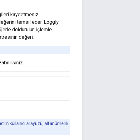
lgileri kaydetmeniz
değerini temsil eder. Loggly
ğerle doldurulur: işlemle
etresinin değeri.
abilirsiniz.
etim kullanıcı arayüzü, alfanümerik