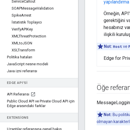
Service
Callout
yapılandırma
SOAPMessage
Validation
Örneğin, API'
Spike
Arrest
gerektiğini v
İstatistik Toplayıcı
hesabınız var
Verify
APIKey
ilişkili kuru
XMLThreat
Protection
XMLto
JSON
Not:
Host
ve
XSLTransform
Politika hataları
Edge for Priv
Java
Script nesne modeli
Java izni referansı
EDGE API'SI
Öğe referan
API Referansı
Public Cloud API ve Private Cloud API için
MessageLogging p
Edge arasındaki farklar
Not:
Bu politik
EXTENSIONS
olmayan karakterle
Uzantılar referansına genel bakış