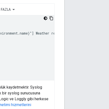
 FAZLA
vironment.name}"] Weather request for WOEID {request.que
nlük kaydetmektir. Syslog
zak bir syslog sunucusuna
 Logic ve Loggly gibi herkese
netimi hizmetlerini