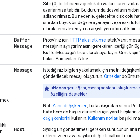
Sıfır (0) belirtirseniz günlük dosyaları süresiz o
ayarlarınıza tabidir. Bu durumda dosyaların hiçbir
adlandırılmaz. Bu nedenle, gelecekte disk dolu hat
sıfırdan büyük bir değere ayarlayın veya eski tutu
olarak temizleyen ya da arşivleyen otomatik bir s
Buffer
Proxy'niz için
HTTP akışı etkinse
istek/yanıt mesaj
Message
mesajının ayrıştırılmasını gerektiren içeriği günl
BufferMessage'ı true olarak ayarlayın. Örnek için
bakın. Varsayılan: false
Message
İstediğiniz bilgileri yakalamak için metni değişkenl
gönderilecek mesajı oluşturun.
Örnekler
bölümüne
<Message>
öğesi,
mesaj şablonu oluşturma
a
özelliğini destekler.
rmek
Not:
Yanıt değişkenleri
, hata akışından sonra Pos
hata hem de başarı durumları için yanıt bilgileri
değişkenlerini
kullanın.
Kullanım notları
başlıklı ma
ıklı
Host
Syslog'un gönderilmesi gereken sunucunun ana ma
n.
eklemezseniz varsayılan değer localhost olur.