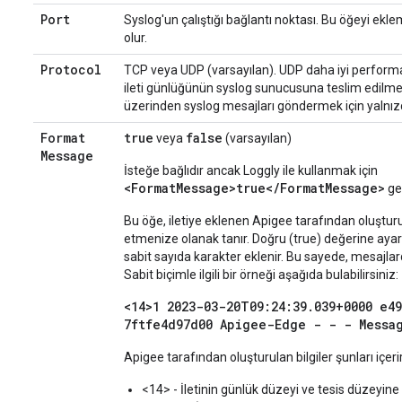
Port
Syslog'un çalıştığı bağlantı noktası. Bu öğeyi ek
olur.
Protocol
TCP veya UDP (varsayılan). UDP daha iyi perform
ileti günlüğünün syslog sunucusuna teslim edilme
üzerinden syslog mesajları göndermek için yalnız
Format
true
false
veya
(varsayılan)
Message
İsteğe bağlıdır ancak Loggly ile kullanmak için
<FormatMessage>true</FormatMessage>
ger
Bu öğe, iletiye eklenen Apigee tarafından oluşturul
etmenize olanak tanır. Doğru (true) değerine ayar
sabit sayıda karakter eklenir. Bu sayede, mesajlardak
Sabit biçimle ilgili bir örneği aşağıda bulabilirsiniz:
<14>1 2023-03-20T09:24:39.039+0000 e4
7ftfe4d97d00 Apigee-Edge - - - Messa
Apigee tarafından oluşturulan bilgiler şunları içerir
<14> - İletinin günlük düzeyi ve tesis düzeyine