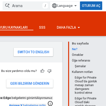
/
OTURUM AÇ
VURU KAYNAKLARI
SSS
DAHA FAZLA
Bu sayfada
Ne?
Örnekler
Öğe referansı
Şemalar
Bu size yardımcı oldu mu?
Kullanım notları
Edge for Private
Cloud'da günlük
GERI BILDIRIM GÖNDERIN
mesajı zaman
damgasını
kontrol etme
ee Edge
belgelerini görüntülüyorsunuz.
Edge for Private
Cloud'daki
info
Apigee X
belgelerine gidin
.
günlük dosyası