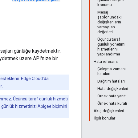
konumu
Mesaj
şablonundaki
değişkenlerin
varsayılan
değerleri
Üçüncü taraf
günlük yönetimi
hizmetlerini
sajları günlüğe kaydetmektir.
yapılandırma
kaydetmek üzere API'nize bir
Hata referansı
Çalışma zamanı
hataları
esteklenir. Edge Cloud'da
Dağıtım hataları
r.
Hata değişkenleri
Örnek hata yanıtı
enmez. Üçüncü taraf günlük hizmeti
Örnek hata kuralı
 günlük hizmetinizi Apigee biçimini
Akış değişkenleri
İlgili konular