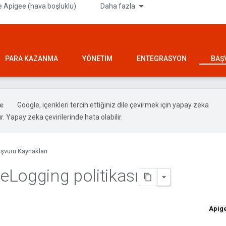
 Apigee (hava boşluklu)
Daha fazla
PARA KAZANMA
YÖNETIM
ENTEGRASYON
BAŞ
Google, içerikleri tercih ettiğiniz dile çevirmek için yapay zeka
ır. Yapay zeka çevirilerinde hata olabilir.
şvuru Kaynakları
e
Logging politikası
Apig