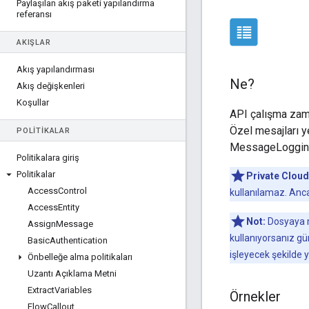
Paylaşılan akış paketi yapılandırma
referansı
AKIŞLAR
Akış yapılandırması
Ne?
Akış değişkenleri
Koşullar
API çalışma zama
Özel mesajları y
POLITIKALAR
MessageLogging p
Politikalara giriş
Politikalar
Private Cloud
Access
Control
kullanılamaz. Anca
Access
Entity
Not:
Dosyaya m
Assign
Message
kullanıyorsanız gü
Basic
Authentication
işleyecek şekilde 
Önbelleğe alma politikaları
Uzantı Açıklama Metni
Extract
Variables
Örnekler
Flow
Callout