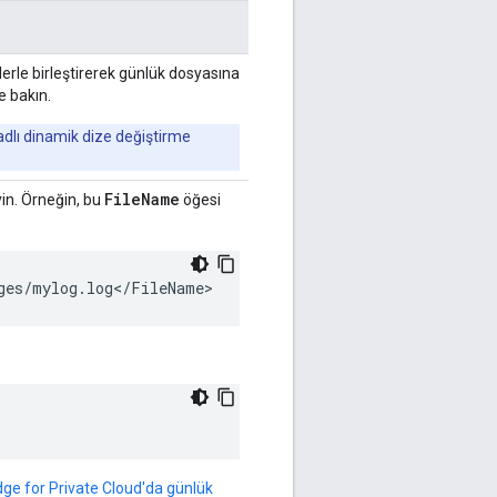
nlerle birleştirerek günlük dosyasına
 bakın.
dlı dinamik dize değiştirme
File
Name
in. Örneğin, bu
öğesi
ges
/
mylog
.
log
<
/
FileName
>
ge for Private Cloud'da günlük