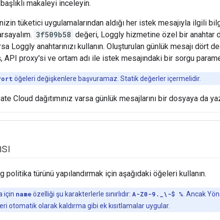
başlıklı makaleyi inceleyin.
nizin tüketici uygulamalarından aldığı her istek mesajıyla ilgili bi
arsayalım.
3f509b58
değeri, Loggly hizmetine özel bir anahtar 
sa Loggly anahtarınızı kullanın. Oluşturulan günlük mesajı dört de
luş, API proxy'si ve ortam adı ile istek mesajındaki bir sorgu param
Port
öğeleri değişkenlere başvuramaz. Statik değerler içermelidir.
ate Cloud dağıtımınız varsa günlük mesajlarını bir dosyaya da yaz
sı
olitika türünü yapılandırmak için aşağıdaki öğeleri kullanın.
a için
name
özelliği şu karakterlerle sınırlıdır:
A-Z0-9._\-$ %
. Ancak Yön
ri otomatik olarak kaldırma gibi ek kısıtlamalar uygular.