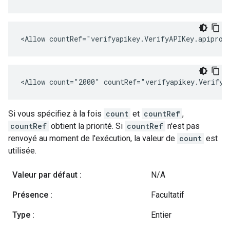
<Allow countRef="verifyapikey.VerifyAPIKey.apiprod
<Allow count="2000" countRef="verifyapikey.VerifyA
Si vous spécifiez à la fois
count
et
countRef
,
countRef
obtient la priorité. Si
countRef
n'est pas
renvoyé au moment de l'exécution, la valeur de
count
est
utilisée.
Valeur par défaut :
N/A
Présence :
Facultatif
Type :
Entier