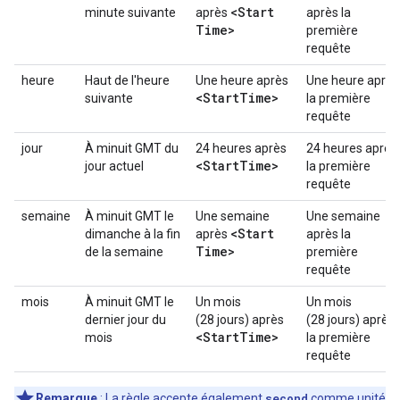
<Start
minute suivante
après
après la
Time>
première
requête
heure
Haut de l'heure
Une heure après
Une heure après
<Start
Time>
suivante
la première
requête
jour
À minuit GMT du
24 heures après
24 heures après
<Start
Time>
jour actuel
la première
requête
semaine
À minuit GMT le
Une semaine
Une semaine
<Start
dimanche à la fin
après
après la
Time>
de la semaine
première
requête
mois
À minuit GMT le
Un mois
Un mois
dernier jour du
(28 jours) après
(28 jours) après
<Start
Time>
mois
la première
requête
Remarque
: La règle accepte également
second
comme unité