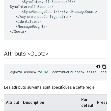
<
SyncIntervalInSeconds>20
<
/
SyncIntervalInSeconds
<
SyncMessageCount>5
<
/
SyncMessageCount
<
/
AsynchronousConfiguration
<
Identifier
/
<
MessageWeight
/
>

<
/
Quota
>
Attributs <Quota>
<
Quota
async
=
"false"
continueOnError
=
"false"
enabl
Les attributs suivants sont spécifiques à cette règle.
Par
Attribut
Description
Présen
défaut