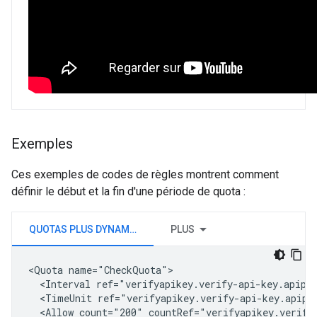
Exemples
Ces exemples de codes de règles montrent comment
définir le début et la fin d'une période de quota :
QUOTAS PLUS DYNAMIQUES
PLUS
<Quota name="CheckQuota">

  <Interval ref="verifyapikey.verify-api-key.apipro
  <TimeUnit ref="verifyapikey.verify-api-key.apipro
  <Allow count="200" countRef="verifyapikey.verify-