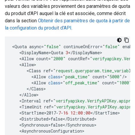
valeurs des variables proviennent des paramètres de quota
du produit d'API auquel la clé est associée, comme décrit
dans la section
Obtenir des paramètres de quota à partir de
la configuration du produit d'API
.
<
Quota
async
=
"false"
continueOnError
=
"false"
enabl
<
DisplayName>Quota
3
<
/
DisplayName
<
Allow
count
=
"2000"
countRef
=
"verifyapikey.Veri
<
Allow
<
Class
ref
=
"request.queryparam.time_variable
<
Allow
class
=
"peak_time"
count
=
"5000"
/
<
Allow
class
=
"off_peak_time"
count
=
"1000"
/
<
/
Class
<
/
Allow
<
Interval
ref
=
"verifyapikey.VerifyAPIKey.apipro
<
TimeUnit
ref
=
"verifyapikey.VerifyAPIKey.apipro
<
StartTime>2017
-
7
-
16
12
:
00
:
00
<
/
StartTime
<
Distributed>false
<
/
Distributed
<
Synchronous>false
<
/
Synchronous
<
AsynchronousConfiguration