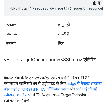
<URL>http://{request.dom_port}/{request.resourcePa
डिफ़ॉल्ट
लागू नहीं
उपलब्धता
ज़रूरी है
समस्या
स्ट्रिंग
<HTTPTarget
Connection>
/
<SSLInfo> एलिमेंट
बैकएंड सेवा के लिए टीएलएस/एसएसएल कॉन्फ़िगरेशन. TLS/
एसएसएल कॉन्फ़िगरेशन से जुड़ी मदद के लिए,
Edge से बैकएंड (क्लाउड
और प्राइवेट क्लाउड) तक TLS कॉन्फ़िगर करना
और
एपीआई प्रॉक्सी
कॉन्फ़िगरेशन रेफ़रंस
में "TLS/एसएसएल TargetEndpoint
कॉन्फ़िगरेशन" देखें.