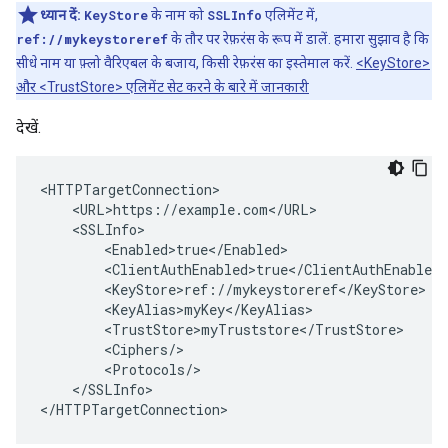
ध्यान दें:
KeyStore
के नाम को
SSLInfo
एलिमेंट में,
ref://mykeystoreref
के तौर पर रेफ़रंस के रूप में डालें. हमारा सुझाव है कि
सीधे नाम या फ़्लो वैरिएबल के बजाय, किसी रेफ़रंस का इस्तेमाल करें.
<KeyStore>
और <TrustStore> एलिमेंट सेट करने के बारे में जानकारी
देखें.
<HTTPTargetConnection>

    <URL>https://example.com</URL>

    <SSLInfo>

        <Enabled>true</Enabled>

        <ClientAuthEnabled>true</ClientAuthEnabled>

        <KeyStore>ref://mykeystoreref</KeyStore>  #
        <KeyAlias>myKey</KeyAlias>

        <TrustStore>myTruststore</TrustStore>

        <Ciphers/>

        <Protocols/>

    </SSLInfo>

</HTTPTargetConnection>