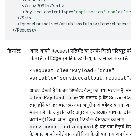
<
Verb>POST
<
/
Verb
<
Payload
contentType
=
"application/json"
>
{
"mess
<
/
Set
<
IgnoreUnresolvedVariables>false
<
/
IgnoreUnresolve
<
/
Request
>
डिफ़ॉल्ट
अगर आपने Request एलिमेंट या उसके किसी एट्रिब्यूट को श
किया है, तो Edge इन
डिफ़ॉल्ट वैल्यू
को असाइन करता है:
<Request clearPayload="true"
variable="servicecallout.request"/>
आइए, देखते हैं कि इन डिफ़ॉल्ट वैल्यू का क्या मतलब है. सबसे
clearPayload=true
का मतलब है कि ServiceCallou
लागू होने पर, हर बार एक नया अनुरोध ऑब्जेक्ट बनाया जाता 
मतलब है कि अनुरोध और अनुरोध यूआरआई पाथ का दोबारा इ
कभी नहीं किया जाता. दूसरा, डिफ़ॉल्ट वैरिएबल का नाम
servicecallout.request
है. यह एक रिज़र्व किय
है. अगर आपने कोई नाम नहीं दिया है, तो यह नाम अनुरोध क