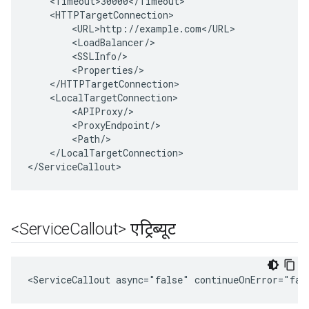
<
Timeout>30000
<
/
Timeout
<
HTTPTargetConnection
<
URL>http
:
//
example
.
com
<
/
URL
<
LoadBalancer
/
<
SSLInfo
/
<
Properties
/
<
/
HTTPTargetConnection
<
LocalTargetConnection
<
APIProxy
/
<
ProxyEndpoint
/
<
Path
/
<
/
LocalTargetConnection
>

<
/
ServiceCallout
>
<Service
Callout> एट्रिब्यूट
<ServiceCallout async="false" continueOnError="fal