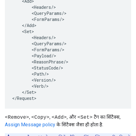
<
Add
<
Headers
/
<
QueryParams
/
<
FormParams
/
<
/
Add
<
Set
<
Headers
/
<
QueryParams
/
<
FormParams
/
<
Payload
/
<
ReasonPhrase
/
<
StatusCode
/
<
Path
/
<
Version
/
<
Verb
/
<
/
Set
>

<
/
Request
>
,
,
, और
टैग का सिंटैक्स,
<Remove>
<Copy>
<Add>
<Set>
Assign Message policy
के सिंटैक्स जैसा ही होता है.