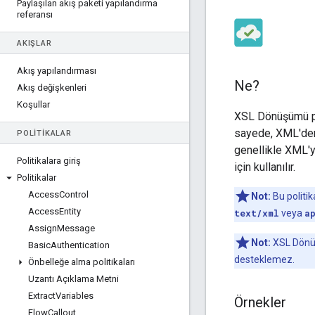
Paylaşılan akış paketi yapılandırma
referansı
AKIŞLAR
Akış yapılandırması
Ne?
Akış değişkenleri
Koşullar
XSL Dönüşümü po
sayede, XML'den 
POLITIKALAR
genellikle XML'y
Politikalara giriş
için kullanılır.
Politikalar
Access
Control
Not:
Bu politi
Access
Entity
text/xml
veya
a
Assign
Message
Not:
XSL Dönüş
Basic
Authentication
desteklemez.
Önbelleğe alma politikaları
Uzantı Açıklama Metni
Extract
Variables
Örnekler
Flow
Callout