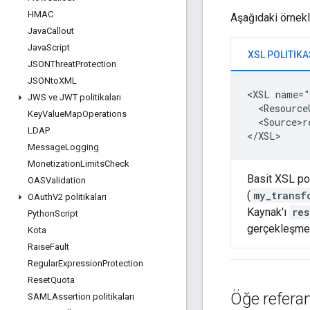
HMAC
Aşağıdaki örnekl
Java
Callout
Java
Script
XSL POLITIKA
JSONThreat
Protection
JSONto
XML
<XSL name="
JWS ve JWT politikaları
  <Resource
Key
Value
Map
Operations
  <Source>r
LDAP
</XSL>
Message
Logging
Monetization
Limits
Check
Basit XSL pol
OASValidation
(
my_transf
OAuth
V2 politikaları
Kaynak'ı
res
Python
Script
gerçekleşmez
Kota
Raise
Fault
Regular
Expression
Protection
Reset
Quota
Öğe referan
SAMLAssertion politikaları