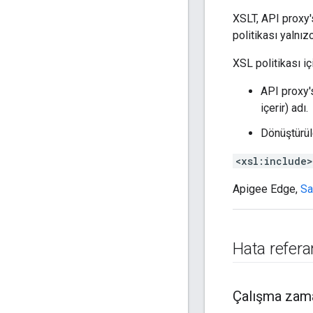
XSLT, API proxy
politikası yalnız
XSL politikası içi
API proxy
içerir) adı.
Dönüştürül
<xsl:include>
Apigee Edge,
Sa
Hata refera
Çalışma zama