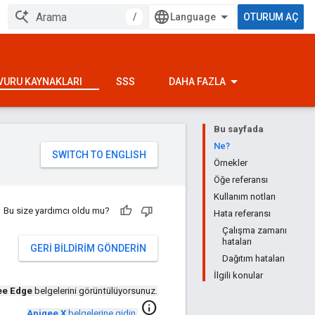
/
OTURUM AÇ
VURU KAYNAKLARI
SSS
DAHA FAZLA
Bu sayfada
Ne?
Örnekler
Öğe referansı
Kullanım notları
Bu size yardımcı oldu mu?
Hata referansı
Çalışma zamanı
hataları
GERI BILDIRIM GÖNDERIN
Dağıtım hataları
İlgili konular
ee Edge
belgelerini görüntülüyorsunuz.
info
Apigee X
belgelerine gidin
.