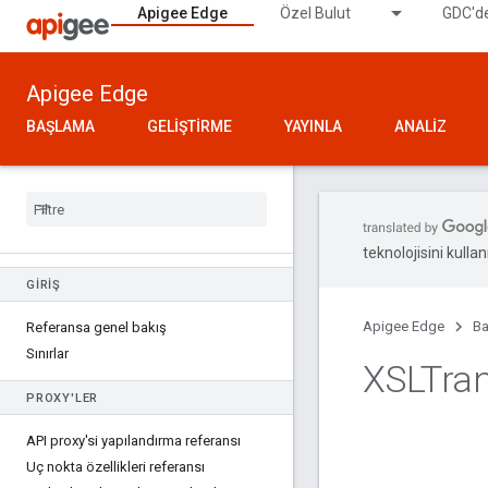
Apigee Edge
Özel Bulut
GDC'de
Apigee Edge
BAŞLAMA
GELIŞTIRME
YAYINLA
ANALIZ
teknolojisini kullan
GIRIŞ
Apigee Edge
Ba
Referansa genel bakış
Sınırlar
XSLTran
PROXY'LER
API proxy'si yapılandırma referansı
Uç nokta özellikleri referansı