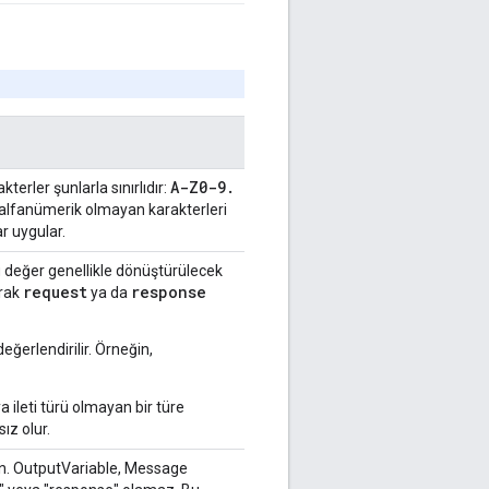
A-Z0-9
.
terler şunlarla sınırlıdır:
 alfanümerik olmayan karakterleri
r uygular.
. Bu değer genellikle dönüştürülecek
request
response
arak
ya da
değerlendirilir. Örneğin,
leti türü olmayan bir türe
ız olur.
en. OutputVariable, Message