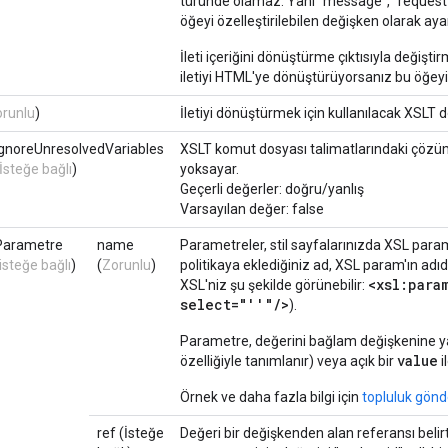
türünde olamaz. Yani "message", "request
öğeyi özelleştirilebilen değişken olarak aya
İleti içeriğini dönüştürme çıktısıyla değiştir
iletiyi HTML'ye dönüştürüyorsanız bu öğey
runlu
)
İletiyi dönüştürmek için kullanılacak XSLT d
ignoreUnresolvedVariables
XSLT komut dosyası talimatlarındaki çözü
İsteğe bağlı
)
yoksayar.
Geçerli değerler: doğru/yanlış
Varsayılan değer: false
Parametre
name
Parametreler, stil sayfalarınızda XSL para
isteğe bağlı
)
(
Zorunlu
)
politikaya eklediğiniz ad, XSL param'ın adıdı
<xsl:par
XSL'niz şu şekilde görünebilir:
select="''"/>
).
Parametre, değerini bağlam değişkenine ya
value
özelliğiyle tanımlanır) veya açık bir
il
Örnek ve daha fazla bilgi için
topluluk gönd
ref (İsteğe
Değeri bir değişkenden alan referansı belirti