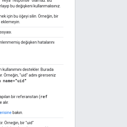
" veya "response" olamaz. Bu
rlayıp bu değişkeni kullanmalısınız.
mek için bu öğeyi silin. Örneğin, bir
i eklemeyin.
osyası.
mlenmemiş değişken hatalarını
m kullanımını destekler. Burada
r. Örneğin, "uid" adını girerseniz
am
name
="uid"
ref
pılan bir referanstan (
e alır.
erisine
bakın.
r. Örneğin, bir "uid"