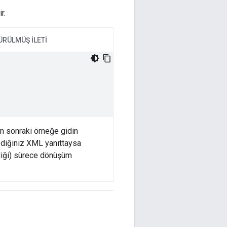
r.
RÜLMÜŞ ILETI
in sonraki örneğe gidin
ediğiniz XML yanıttaysa
ediği) sürece dönüşüm