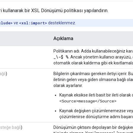
i kullanarak bir XSL Dönüşümü politikası yapılandırın.
clude>
ve
<xsl:import>
desteklenmez.
Açıklama
Politikanın adı. Adda kullanabileceğiniz karak
_
\-$ %
. Ancak yönetim kullanıcı arayüzü,
otomatik olarak kaldırma gibi ek kısıtlamala
ağlı
)
Bilgilerin çıkarılması gereken iletiyi içerir
iletinin gelen veya giden olmasına bağlı ol
olarak ayarlanır.
Kaynak eksikse ileti basit bir ileti olarak 
<Source>message</Source>
Kaynak değişken çözümlenemezse veya i
çözümlenirse dönüştürme adımı başarıs
İsteğe bağlı
)
Dönüşümün çıktısını depolayan bir değişk