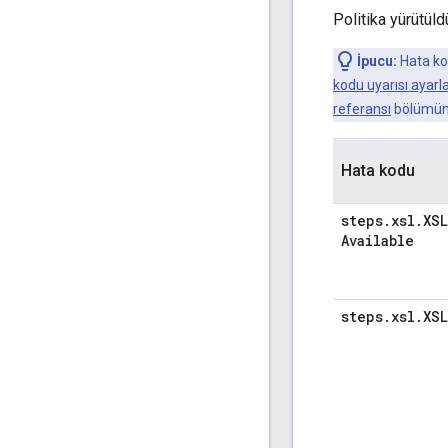
Politika yürütüld
İpucu:
Hata kod
kodu uyarısı ayar
referansı
bölümün
Hata kodu
steps
.
xsl
.
XS
Available
steps
.
xsl
.
XSL