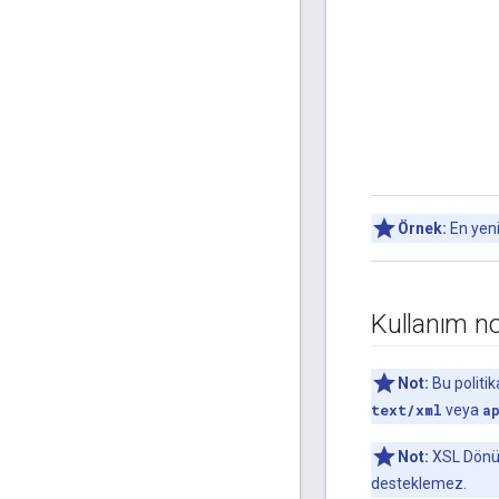
Örnek:
En yeni
Kullanım no
Not:
Bu politi
text/xml
veya
a
Not:
XSL Dönüş
desteklemez.