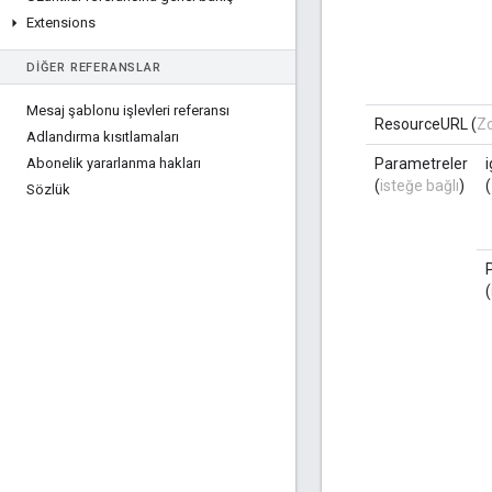
Extensions
DIĞER REFERANSLAR
Mesaj şablonu işlevleri referansı
ResourceURL (
Zo
Adlandırma kısıtlamaları
Abonelik yararlanma hakları
Parametreler
(
isteğe bağlı
)
(
Sözlük
(