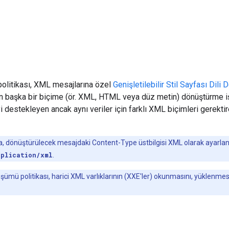
litikası, XML mesajlarına özel
Genişletilebilir Stil Sayfası Dili
başka bir biçime (ör. XML, HTML veya düz metin) dönüştürme işle
i destekleyen ancak aynı veriler için farklı XML biçimleri gerekt
ka, dönüştürülecek mesajdaki Content-Type üstbilgisi XML olarak ayarla
pplication/xml
.
ümü politikası, harici XML varlıklarının (XXE'ler) okunmasını, yüklenmesi