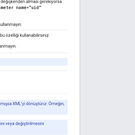
ir değişkenden alması gerekiyorsa
ameter name="uid"
 kullanmayın.
 özelliği kullanabilirsiniz.
llanmayın.
nmışsa XML'yi dönüştürür. Örneğin,
ni veya değiştirilmesini