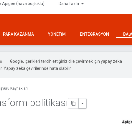
 Apigee (hava boşluklu)
Daha fazla
PARA KAZANMA
YÖNETIM
ENTEGRASYON
BAŞ
Google, içerikleri tercih ettiğiniz dile çevirmek için yapay zeka
ır. Yapay zeka çevirilerinde hata olabilir.
şvuru Kaynakları
sform politikası
Apig