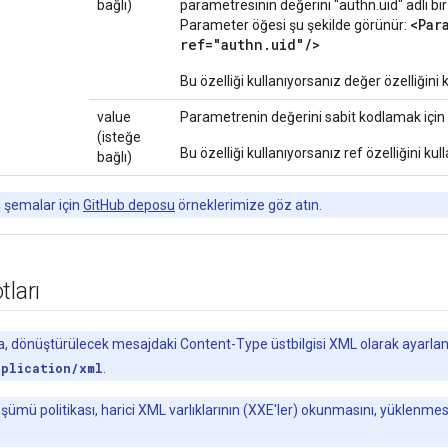
bağlı)
parametresinin değerini "authn.uid" adlı b
<Par
Parameter öğesi şu şekilde görünür:
ref="authn.uid"/>
Bu özelliği kullanıyorsanız değer özelliğini
value
Parametrenin değerini sabit kodlamak için bu
(isteğe
Bu özelliği kullanıyorsanız ref özelliğini ku
bağlı)
 şemalar için
GitHub deposu
örneklerimize göz atın.
tları
ka, dönüştürülecek mesajdaki Content-Type üstbilgisi XML olarak ayarla
pplication/xml
.
ümü politikası, harici XML varlıklarının (XXE'ler) okunmasını, yüklenmesi