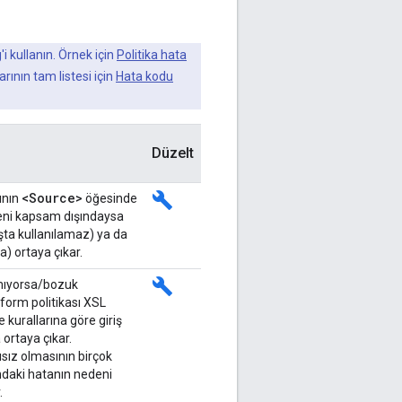
g
'i kullanın. Örnek için
Politika hata
rının tam listesi için
Hata kodu
Düzelt
<Source>
build
ının
öğesinde
keni kapsam dışındaysa
ışta kullanılamaz) ya da
 ortaya çıkar.
build
amıyorsa/bozuk
form politikası XSL
urallarına göre giriş
ortaya çıkar.
sız olmasının birçok
ındaki hatanın nedeni
.