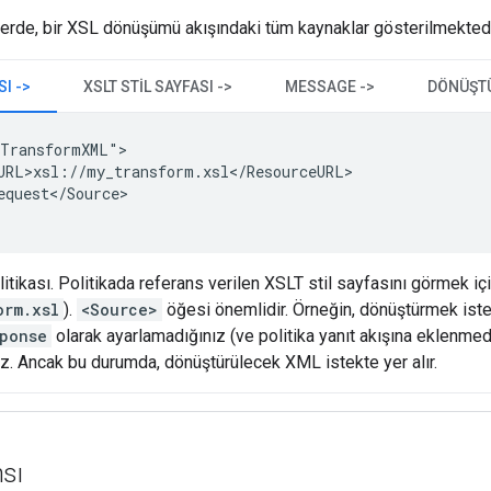
erde, bir XSL dönüşümü akışındaki tüm kaynaklar gösterilmektedi
SI ->
XSLT STIL SAYFASI ->
MESSAGE ->
DÖNÜŞTÜ
TransformXML">

URL>xsl://my_transform.xsl</ResourceURL>

equest</Source>

itikası. Politikada referans verilen XSLT stil sayfasını görmek iç
orm.xsl
).
<Source>
öğesi önemlidir. Örneğin, dönüştürmek ist
ponse
olarak ayarlamadığınız (ve politika yanıt akışına eklenm
. Ancak bu durumda, dönüştürülecek XML istekte yer alır.
sı