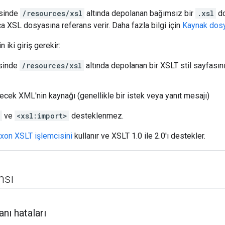
'sinde
/resources/xsl
altında depolanan bağımsız bir
.xsl
do
ca XSL dosyasına referans verir. Daha fazla bilgi için
Kaynak dosy
n iki giriş gerekir:
'sinde
/resources/xsl
altında depolanan bir XSLT stil sayfasını
ecek XML'nin kaynağı (genellikle bir istek veya yanıt mesajı)
ve
<xsl:import>
desteklenmez.
xon XSLT işlemcisini
kullanır ve XSLT 1.0 ile 2.0'ı destekler.
nsı
nı hataları