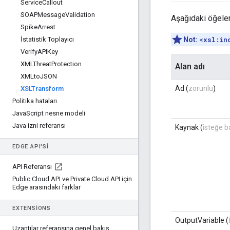
Service
Callout
SOAPMessage
Validation
Aşağıdaki öğeler
Spike
Arrest
İstatistik Toplayıcı
Not:
<xsl:in
Verify
APIKey
XMLThreat
Protection
Alan adı
XMLto
JSON
Ad (
zorunlu
)
XSLTransform
Politika hataları
Java
Script nesne modeli
Java izni referansı
Kaynak (
isteğe b
EDGE API'SI
API Referansı
Public Cloud API ve Private Cloud API için
Edge arasındaki farklar
EXTENSIONS
OutputVariable (
Uzantılar referansına genel bakış