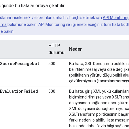
üğünde bu hatalar ortaya çıkabilir.
larını incelemek ve sorunları daha hızlı teşhis etmek için
API Monitorin
lama
bölümüne bakın. API Monitoring ile ilgilenebileceğiniz tüm hata kodla
e bakın.
HTTP
Neden
durumu
LSource
Message
Not
500
Bu hata, XSL Dönüşümü politikas
belirtilen mesaj veya dize değiş
(politikanın yürütüldüğü belirli ak
çözülemiyorsa (tanımlanmamışsa)
Evaluation
Failed
500
Bu hata, giriş XML yükü kullanıl
biçimlendirilmişse veya XSLTrans
dosyasında sağlanan dönüştürme k
XML dosyasını dönüştüremiyorsa 
XSLTransform politikasının başarı
farklı nedeni olabilir. Hata mesaj
hakkında daha fazla bilgi sağlanır