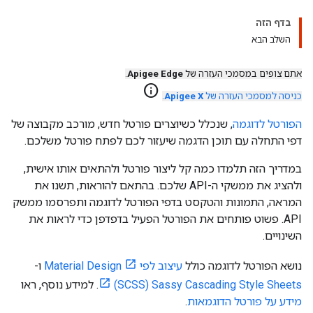
בדף הזה
השלב הבא
אתם צופים במסמכי העזרה של
Apigee Edge
.
info
כניסה למסמכי העזרה של
Apigee X
.
הפורטל לדוגמה
, שנכלל כשיוצרים פורטל חדש, מורכב מקבוצה של
דפי התחלה עם תוכן הדגמה שיעזור לכם לפתח פורטל משלכם.
במדריך הזה תלמדו כמה קל ליצור פורטל ולהתאים אותו אישית,
ולהציג את ממשקי ה-API שלכם. בהתאם להוראות, תשנו את
המראה, התמונות והטקסט בדפי הפורטל לדוגמה ותפרסמו ממשק
API. פשוט פותחים את הפורטל הפעיל בדפדפן כדי לראות את
השינויים.
נושא הפורטל לדוגמה כולל
עיצוב לפי Material Design
ו-
Sassy Cascading Style Sheets‏ (SCSS)
. למידע נוסף, ראו
מידע על פורטל הדוגמאות
.