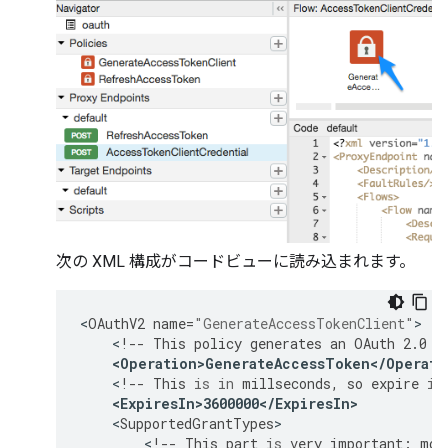
次の XML 構成がコードビューに読み込まれます。
<
OAuthV2
name
=
"GenerateAccessTokenClient"
<
!
--
This
policy
generates
an
OAuth
2.0
a
<
Operation>GenerateAccessToken
<
/
Operati
<
!
--
This
is
in
millseconds
,
so
expire
in
<
ExpiresIn>3600000
<
/
ExpiresIn
>
<
SupportedGrantTypes
<
!
--
This
part
is
very
important
:
mos