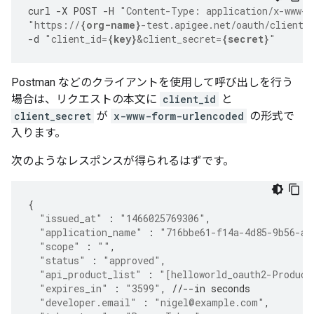
curl
-
X
POST
-
H
"Content-Type: application/x-www-f
"https://
{org-name}
-test.apigee.net/oauth/client_
-
d
"client_id=
{key}
&client_secret=
{secret}
"
Postman などのクライアントを使用して呼び出しを行う
場合は、リクエストの本文に
client_id
と
client_secret
が
x-www-form-urlencoded
の形式で
入ります。
次のようなレスポンスが得られるはずです。
{
"issued_at"
:
"1466025769306"
,
"application_name"
:
"716bbe61-f14a-4d85-9b56-a6
"scope"
:
""
,
"status"
:
"approved"
,
"api_product_list"
:
"[helloworld_oauth2-Product
"expires_in"
:
"3599"
,
//--in seconds
"developer.email"
:
"nigel@example.com"
,