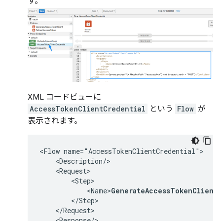
す。
XML コードビューに
AccessTokenClientCredential
という
Flow
が
表示されます。
<Flow name="AccessTokenClientCredential">

    <Description/>

    <Request>

        <Step>

            <Name>
GenerateAccessTokenClient
        </Step>

    </Request>

    <Response/>
