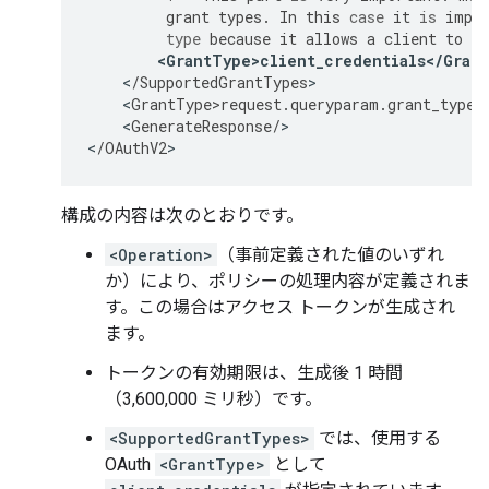
grant
types
.
In
this
case
it
is
impo
type
because
it
allows
a
client
to
ge
<
GrantType>client_credentials
<
/
Gran
<
/
SupportedGrantTypes
<
GrantType>request
.
queryparam
.
grant_type
<
<
GenerateResponse
/
>

<
/
OAuthV2
>
構成の内容は次のとおりです。
<Operation>
（事前定義された値のいずれ
か）により、ポリシーの処理内容が定義されま
す。この場合はアクセス トークンが生成され
ます。
トークンの有効期限は、生成後 1 時間
（3,600,000 ミリ秒）です。
<SupportedGrantTypes>
では、使用する
OAuth
<GrantType>
として