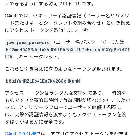
スできるようにする認可プロトコルです。
OAuth では、セキュリティ認証情報（ユーザー名とパスワ
ードまたはキーとシークレットの組み合わせ）と引き換え
にアクセス トークンを取得します。例:
joe:joes_password
（ユーザー名:パスワード）または
Nf2moHOASMJeUmXVdDhlMbPaXm2U7eMc:unUOXYpPe74Zf
LEb
（キー:シークレット）
これらと引き換えに次のようなトークンが返されます。
b0uiYwjRZLEo4lEu7ky2GGxHkanN
アクセス トークンはランダムな文字列であり、一時的な
ものです（比較的短時間で有効期限が切れます）。したが
って、アプリ ワークフローでユーザーを認証する際に
は、実際の認証情報を渡すよりもアクセス トークンを渡
すほうがはるかに安全です。
OAuth 2.0 仕様
では、アプリのアクセス トークンを配布す