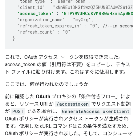
"token_type"
:
"BearerToken"
,
"client_id"
:
"xNnREu1DNGfiwzQZ5HUN8IAUwZSW1GZW"
"access_token"
:
"GTPY9VUHCqKVMRB0cHxnmAp0RXc
"organization_name"
:
"myOrg"
,
"refresh_token_expires_in"
:
"0"
,
//--in seconds
"refresh_count"
:
"0"
}
これで、OAuth アクセス トークンを取得できました。
access_token の値（引用符は不要）をコピーし、テキス
ト ファイルに貼り付けます。これはすぐに使用します。
ここでは、何が行われたのでしょうか。
前に確認した
OAuth
プロキシの「条件付きフロー」によ
ると、リソース URI が
/accesstoken
でリクエスト動詞
が
POST
である場合に、
GenerateAccessTokenClient
OAuth ポリシーが実行されアクセス トークンが生成され
ます。使用した cURL コマンドはこの条件を満たすため、
OAuth ポリシーが実行されました。そして、コンシューマ