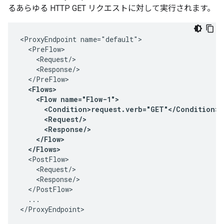
るあらゆる HTTP GET リクエストに対して実行されます。
<ProxyEndpoint name="default">

  <PreFlow>

    <Request/>

    <Response/>

  <Flows>

    <Flow name="Flow-1">

      <Condition>request.verb="GET"</Condition>

      <Request/>

      <Response/>

    </Flow>

  </Flows>
  <PostFlow>

    <Request/>

    <Response/>

  </PostFlow>

  ...

</ProxyEndpoint>