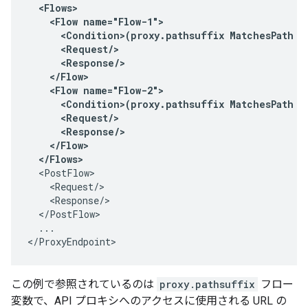
  <Flows>

    <Flow name="Flow-1">

      <Condition>(proxy.pathsuffix MatchesPath "
      <Request/>

      <Response/>

    </Flow>

    <Flow name="Flow-2">

      <Condition>(proxy.pathsuffix MatchesPath "
      <Request/>

      <Response/>

    </Flow>

  <PostFlow>

    <Request/>

    <Response/>

  </PostFlow>

  ...

</ProxyEndpoint>
この例で参照されているのは
proxy.pathsuffix
フロー
変数で、API プロキシへのアクセスに使用される URL の