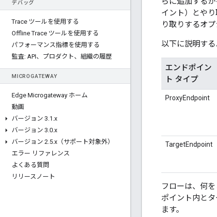
らに追加するか
デバッグ
イント）とやり
Trace ツールを使用する
り取りするオプ
Offline Trace ツールを使用する
以下に説明する
パフォーマンス指標を使用する
監査: API、プロダクト、組織の履歴
エンドポイン
MICROGATEWAY
ト タイプ
Edge Microgateway ホーム
ProxyEndpoint
動画
バージョン 3
.
1
.
x
バージョン 3
.
0
.
x
バージョン 2
.
5
.
x（サポート対象外）
TargetEndpoint
エラー リファレンス
よくある質問
リリースノート
フローは、何を
ポイント内とタ
ます。