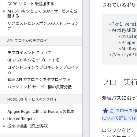
CORS サポートを追加する
されているポリ
API プロキシとして SOAP サービスを公
開する
リクエストとレスポンスのストリーミン
<?xml versi
グ
<VerifyAPIK
    <Displa
API プロキシのデプロイ
    <Proper
    <APIKey
デプロイメントについて
</VerifyAPI
UI でプロキシをデプロイする
コマンドラインでプロキシをデプロイす
る
管理 API でプロキシをデプロイする
フロー実
バックエンド サーバー間の負荷分散
処理パスに沿っ
NODE
.
JS サービスのデプロイ
注:
フローの作
Apigee Edge における Node
.
js の概要
について詳しくは
Hosted Targets
従来の機能（廃止済み）
ロジックをどこ