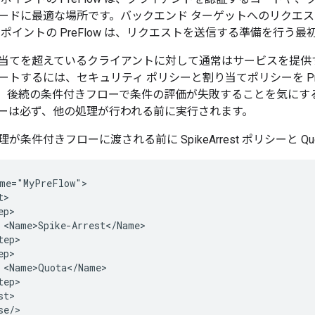
ードに最適な場所です。バックエンド ターゲットへのリクエ
ポイントの PreFlow は、リクエストを送信する準備を行う
当てを超えているクライアントに対して通常はサービスを提供
トするには、セキュリティ ポリシーと割り当てポリシーを Pre
、後続の条件付きフローで条件の評価が失敗することを気にす
ーは必ず、他の処理が行われる前に実行されます。
が条件付きフローに渡される前に SpikeArrest ポリシーと Q
me="MyPreFlow">

>

p>

 <Name>Spike-Arrest</Name>

ep>

p>

 <Name>Quota</Name>

ep>

t>

e/>
