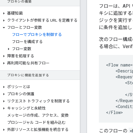
プロキシの構築
フローは、AP
キシに追加する
基礎知識
ジックを実行す
クライアントが参照する URL を定義する
に条件を追加し
フローとフロー変数
フローでプロキシを制御する
次のフロー構成
フローを構成する
る場合に
、Ve
フロー変数
障害を処理する
再利用可能な共有フロー
<Flow name=
    <Descri
プロキシに機能を追加する
    <Request
        <Ste
ポリシーとは
           
プロキシの保護
        </St
    </Reques
リクエスト トラフィックを制限する
    <Condit
キャッシングと永続性
</Flow>
メッセージの作成、アクセス、変換
プロシージャル コードを組み込む
外部リソースと拡張機能を統合する
このフローの
<