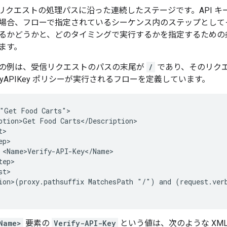
I リクエストの処理パスに沿った連続したステージです。API 
場合、フローで指定されているシーケンス内のステップとして
るかどうかと、どのタイミングで実行するかを指定するための
ます。
の例は、受信リクエストのパスの末尾が
/
であり、そのリクエスト
rifyAPIKey ポリシーが実行されるフローを定義しています。
"Get Food Carts">

ption>Get Food Carts</Description>

>

p>

 <Name>Verify-API-Key</Name>

ep>

t>

ion>(proxy.pathsuffix MatchesPath "/") and (request.verb
Name>
要素の
Verify-API-Key
という値は、次のような XM