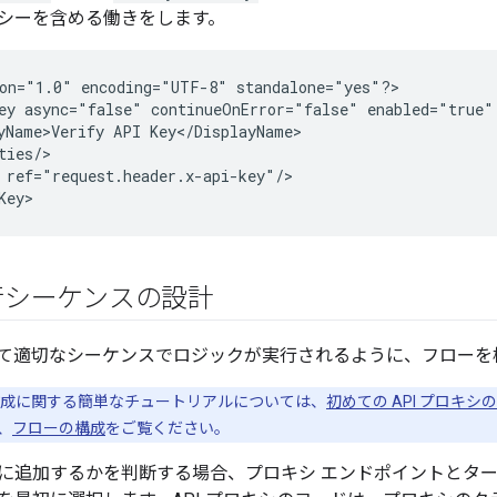
シーを含める働きをします。
on="1.0" encoding="UTF-8" standalone="yes"?>

ey async="false" continueOnError="false" enabled="true" 
yName>Verify API Key</DisplayName>

ties/>

 ref="request.header.x-api-key"/>

Key>
行シーケンスの設計
て適切なシーケンスでロジックが実行されるように、フローを
成に関する簡単なチュートリアルについては、
初めての API プロキシ
、
フローの構成
をご覧ください。
に追加するかを判断する場合、プロキシ エンドポイントとター