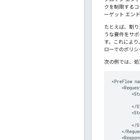
クを制限するコ
ーゲット エンド
たとえば、割り
うな要件をサポー
す。これにより
ローでのポリシ
次の例では、処理
<PreFlow na
    <Request
        <Ste
           
        </St
        <Ste
           
        </St
    </Reques
    <Respons