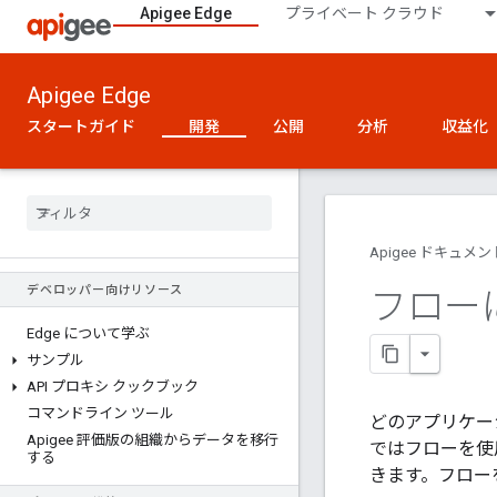
Apigee Edge
プライベート クラウド
Apigee Edge
スタートガイド
開発
公開
分析
収益化
Apigee ドキュメン
デベロッパー向けリソース
フロー
Edge について学ぶ
サンプル
API プロキシ クックブック
コマンドライン ツール
どのアプリケー
Apigee 評価版の組織からデータを移行
ではフローを使
する
きます。フロー