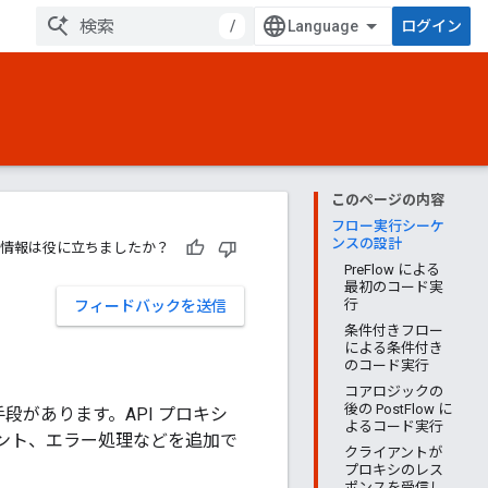
/
ログイン
このページの内容
フロー実行シーケ
ンスの設計
情報は役に立ちましたか？
PreFlow による
最初のコード実
行
フィードバックを送信
条件付きフロー
による条件付き
のコード実行
コアロジックの
後の PostFlow に
段があります。API プロキシ
よるコード実行
ント、エラー処理などを追加で
クライアントが
プロキシのレス
ポンスを受信し