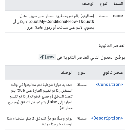
السمة
النوع
الوصف
name
سلسلة
(مطلوب)
رقم تعريف فريد للمسار. على سبيل المثال:
&quot;My-Conditional-Flow-1&quot;. لا يمكن أن
يحتوي الاسم على مسافات أو رموز خاصة أخرى.
العناصر الثانوية
يوضّح الجدول التالي العناصر الثانوية في
<Flow>
:
عنصر ثانوي
النوع
الوصف
<Condition>
سلسلة
لتحديد عبارة شرطية تتم معالجتها في وقت
التشغيل. إذا تم تقييم العبارة على true، يتم
تنفيذ التدفق (وجميع خطواته). إذا تم تقييم
العبارة إلى false، يتم تجاهل التدفق (وجميع
خطواته).
<Description>
سلسلة
يوفر وصفًا موجزًا للتدفق. لا يتمّ استخدام هذا
الوصف خارجيًا مرئية.