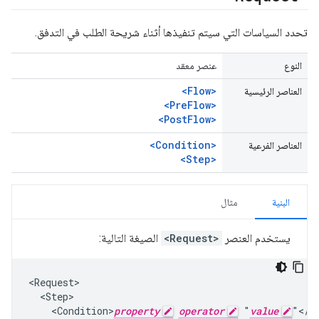
تحدد السياسات التي سيتم تنفيذها أثناء شريحة الطلب في التدفق.
النوع
عنصر معقد
<Flow>
العناصر الرئيسية
<PreFlow>
<PostFlow>
<Condition>
العناصر الفرعية
<Step>
البنية
مثال
يستخدم العنصر
<Request>
الصيغة التالية:
<Request>

  <Step>

    <Condition>
property
operator
 "
value
"</Co