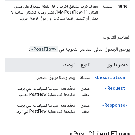
name
سلسلة
معرّف فريد للتدفق (فريد داخل نقطة النهاية). على سبيل
المثال، "My-PostFlow-1". تشير رسالة الأشكال البيانية لا
يمكن أن تتضمن قيمة مسافات أو رموزًا خاصة أخرى.
العناصر الثانوية
يوضّح الجدول التالي العناصر الثانوية في
<PostFlow>
:
عنصر ثانوي
النوع
الوصف
<Description>
سلسلة
يوفر وصفًا موجزًا للتدفق.
<Request>
عنصر
تحدِّد هذه السياسة السياسات التي يجب
معقد
تنفيذها أثناء عملية PostFlow للطلب.
<Response>
عنصر
تحدّد هذه السياسة السياسات التي يجب
معقد
تنفيذها أثناء عملية PostFlow في الرد.
<Post
Client
Flow>