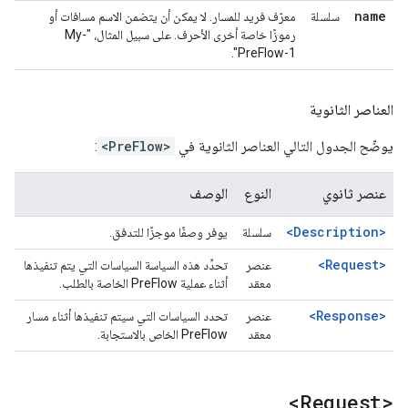
name
سلسلة
معرّف فريد للمسار. لا يمكن أن يتضمن الاسم مسافات أو
رموزًا خاصة أخرى الأحرف. على سبيل المثال، "My-
PreFlow-1".
العناصر الثانوية
يوضّح الجدول التالي العناصر الثانوية في
<PreFlow>
:
عنصر ثانوي
النوع
الوصف
<Description>
سلسلة
يوفر وصفًا موجزًا للتدفق.
<Request>
عنصر
تحدِّد هذه السياسة السياسات التي يتم تنفيذها
معقد
أثناء عملية PreFlow الخاصة بالطلب.
<Response>
عنصر
تحدد السياسات التي سيتم تنفيذها أثناء مسار
معقد
PreFlow الخاص بالاستجابة.
<Request>