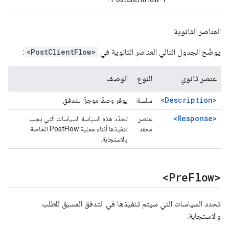
العناصر الثانوية
يوضّح الجدول التالي العناصر الثانوية في
<PostClientFlow>
:
عنصر ثانوي
النوع
الوصف
<Description>
سلسلة
يوفر وصفًا موجزًا للتدفق.
<Response>
عنصر
تحدّد هذه السياسة السياسات التي يجب
معقد
تنفيذها أثناء عملية PostFlow الخاصة
بالاستجابة.
<Pre
Flow>
تحدد السياسات التي سيتم تنفيذها في التدفق المسبق للطلب
والاستجابة.