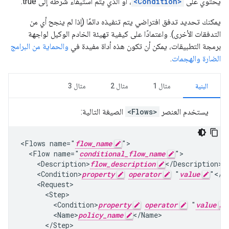
يحتوي على
<Condition>
، أو الذي يتم استيفاء شرطه إلى true.
يمكنك تحديد تدفق افتراضي يتم تنفيذه دائمًا (إذا لم ينجح أي من
التدفقات الأخرى). واعتمادًا على كيفية تهيئة الخادم الوكيل لواجهة
برمجة التطبيقات، يمكن أن تكون هذه أداة مفيدة في
والحماية من البرامج
الضارة والهجمات
.
البنية
مثال 1
مثال 2
مثال 3
يستخدم العنصر
<Flows>
الصيغة التالية:
<Flows name="
flow_name
">

  <Flow name="
conditional_flow_name
">

    <Description>
flow_description
</Description>

    <Condition>
property
operator
 "
value
"</Co
    <Request>

      <Step>

        <Condition>
property
operator
 "
value
        <Name>
policy_name
</Name>

      </Step>
