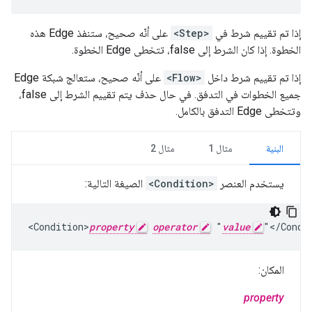
إذا تم تقييم شرط في
<Step>
على أنّه صحيح، ستنفذ Edge هذه
الخطوة. إذا كان الشرط إلى false، تتخطى Edge الخطوة.
إذا تم تقييم شرط داخل
<Flow>
على أنّه صحيح، ستعالج شبكة Edge
جميع الخطوات في التدفق. في حال حذف يتم تقييم الشرط إلى false،
وتتخطى Edge التدفق بالكامل.
البنية
مثال 1
مثال 2
يستخدم العنصر
<Condition>
الصيغة التالية:
<Condition>
property
operator
 "
value
"</Condi
المكان:
property