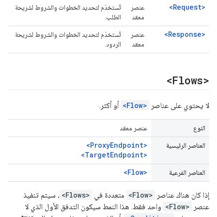
<Request>
عنصر
تُستخدَم لتحديد الخطوات والشروط لشريحة
معقد
الطلب.
<Response>
عنصر
تُستخدَم لتحديد الخطوات والشروط لشريحة
معقد
الردود.
<Flows>
لا يحتوي على عناصر
<Flow>
أو أكثر.
النوع
عنصر معقد
<ProxyEndpoint>
العناصر الرئيسية
<TargetEndpoint>
<Flow>
العناصر الفرعية
إذا كان هناك عناصر
<Flow>
متعددة في
<Flows>
، سيتم تنفيذ
عنصر
<Flow>
واحد فقط. هذا النمط سيكون التدفق الأول الذي لا