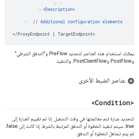
subdirectory_arrow_right
more_horiz
<Description>
subdirectory_arrow_right
  // 
Additional configuration elements
more_horiz
</ProxyEndpoint | TargetEndpoint>
يمكنك استخدام هذه العناصر لتحديد PreFlow و"التدفق الشرطي"
وPostFlow وPostClientFlow. والتنفيذ.
عناصر الضبط الأخرى
<Condition>
لتحديد عبارة تتم معالجتها في وقت التشغيل. إذا تم تقييم العبارة إلى
true، سيتم تنفيذ الخطوة أو التدفق المرتبط بالشرط. إذا كانت إلى false،
ثم يتم تجاهل الخطوة أو التدفق.