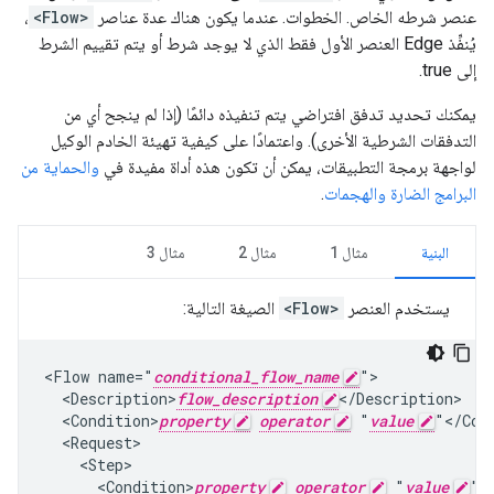
عنصر شرطه الخاص. الخطوات. عندما يكون هناك عدة عناصر
<Flow>
،
يُنفِّذ Edge العنصر الأول فقط الذي لا يوجد شرط أو يتم تقييم الشرط
إلى true.
يمكنك تحديد تدفق افتراضي يتم تنفيذه دائمًا (إذا لم ينجح أي من
التدفقات الشرطية الأخرى). واعتمادًا على كيفية تهيئة الخادم الوكيل
لواجهة برمجة التطبيقات، يمكن أن تكون هذه أداة مفيدة في
والحماية من
البرامج الضارة والهجمات
.
البنية
مثال 1
مثال 2
مثال 3
يستخدم العنصر
<Flow>
الصيغة التالية:
<Flow name="
conditional_flow_name
">

  <Description>
flow_description
</Description>

  <Condition>
property
operator
 "
value
"</Cond
  <Request>

    <Step>

      <Condition>
property
operator
 "
value
"<