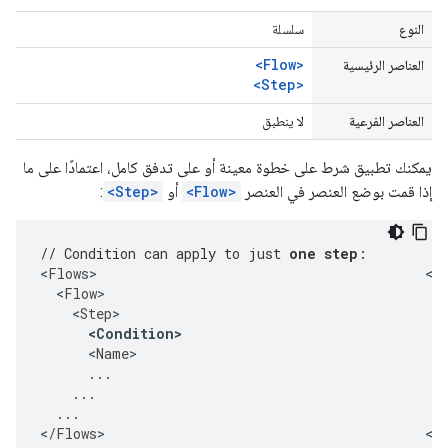
النوع
سلسلة
<Flow>
العناصر الرئيسية
<Step>
العناصر الفرعية
لا ينطبق
يمكنك تطبيق شرط على خطوة معينة أو على تدفق كامل، اعتمادًا على ما
إذا قمت بوضع العنصر في العنصر
<Flow>
أو
<Step>
:
// Condition can apply to just 
one step
:        //
<
Flows
>
<
F
<
Flow
>
<
Step
>
<
Condition
>
<
Name
>
...
...
...
.
<
/
Flows
>
<
/