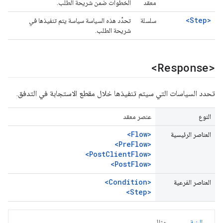
معقد
الخطوات ضمن شريحة الطلب.
<Step>
سلسلة
تحدِّد هذه السياسة سياسة يتم تنفيذها في
شريحة الطلب.
<Response>
تحدد السياسات التي سيتم تنفيذها خلال مقطع الاستجابة في التدفق.
النوع
عنصر معقد
<Flow>
العناصر الرئيسية
<PreFlow>
<PostClientFlow>
<PostFlow>
<Condition>
العناصر الفرعية
<Step>
البنية
مثال