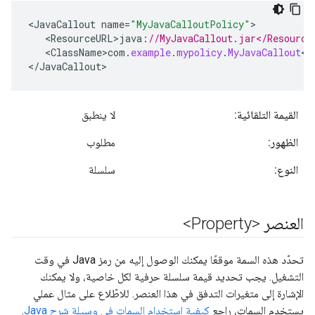
<
JavaCallout
name
=
"MyJavaCalloutPolicy"
<
ResourceURL>java
:
//MyJavaCallout.jar</Resource
<
ClassName>com
.
example
.
mypolicy
.
MyJavaCallout
<
/
<
/
JavaCallout
>
القيمة التلقائية:
لا ينطبق
الظهور:
مطلوب
النوع:
سلسلة
العنصر <Property>
تحدّد هذه السمة موقعًا يمكنك الوصول إليه من رمز Java في وقت
التشغيل. يجب تحديد قيمة سلسلة حرفية لكل خاصية، ولا يمكنك
الإشارة إلى متغيرات التدفق في هذا العنصر. للاطّلاع على مثال عملي
يستخدم السمات، راجِع
كيفية استخدام السمات في وسيلة شرح Java
.