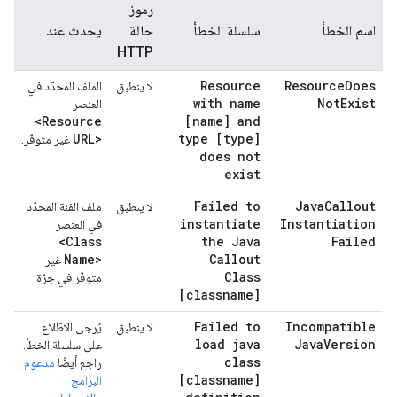
رموز
اسم الخطأ
سلسلة الخطأ
حالة
يحدث عند
HTTP
Resource
Resource
Does
لا ينطبق
الملف المحدّد في
with name
Not
Exist
العنصر
<Resource
[name] and
URL>
type [type]
غير متوفّر.
does not
exist
Failed to
Java
Callout
لا ينطبق
ملف الفئة المحدّد
instantiate
Instantiation
في العنصر
<Class
the Java
Failed
Name>
Callout
غير
Class
متوفّر في جرّة
[classname]
Failed to
Incompatible
لا ينطبق
يُرجى الاطّلاع
load java
Java
Version
على سلسلة الخطأ.
class
راجع أيضًا
مدعوم
[classname]
البرامج