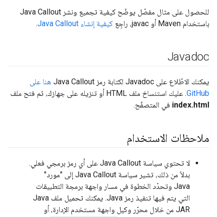
للحصول على مثال مفصّل يوضّح كيفية تجميع ونشر Java Callout
باستخدام Maven أو javac، راجِع
كيفية إنشاء Java Callout
.
Javadoc
يمكنك الاطّلاع على Javadoc لكتابة رمز Java Callout
هنا على
GitHub
. عليك استنساخ ملف HTML أو تنزيله على جهازك، ثم فتح ملف
index.html
في المتصفّح.
ملاحظات الاستخدام
لا تحتوي سياسة Java Callout على أي رمز برمجي فعلي.
بدلاً من ذلك، تشير سياسة Java Callout إلى "مورد"
Java وتحدّد الخطوة في مسار واجهة برمجة التطبيقات
التي يتم فيها تنفيذ رمز Java. يمكنك تحميل ملف Java
JAR من خلال محرّر وكيل واجهة مستخدم الإدارة، أو