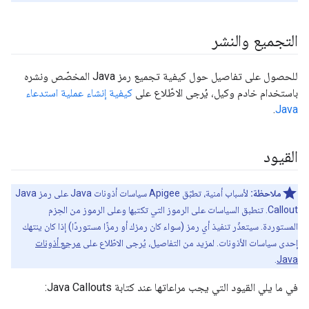
التجميع والنشر
للحصول على تفاصيل حول كيفية تجميع رمز Java المخصّص ونشره
باستخدام خادم وكيل، يُرجى الاطّلاع على
كيفية إنشاء عملية استدعاء
.
Java
القيود
ملاحظة:
لأسباب أمنية، تطبّق Apigee سياسات أذونات Java على رمز Java
Callout. تنطبق السياسات على الرموز التي تكتبها وعلى الرموز من الحِزم
المستوردة. سيتعذّر تنفيذ أي رمز (سواء كان رمزك أو رمزًا مستوردًا) إذا كان ينتهك
إحدى سياسات الأذونات. لمزيد من التفاصيل، يُرجى الاطّلاع على
مرجع أذونات
.
Java
في ما يلي القيود التي يجب مراعاتها عند كتابة Java Callouts: