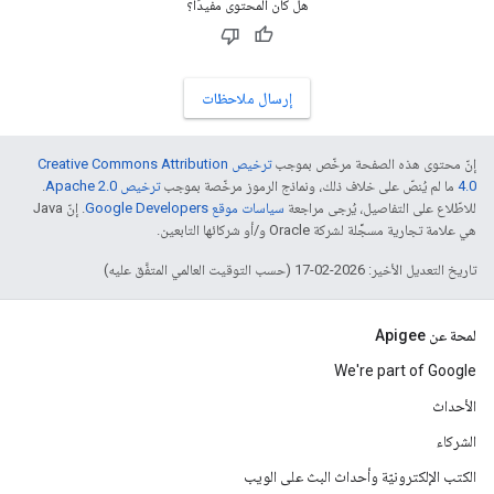
هل كان المحتوى مفيدًا؟
إرسال ملاحظات
إنّ محتوى هذه الصفحة مرخّص بموجب
ترخيص Creative Commons Attribution
4.0‏
ما لم يُنصّ على خلاف ذلك، ونماذج الرموز مرخّصة بموجب
ترخيص Apache 2.0‏
.
للاطّلاع على التفاصيل، يُرجى مراجعة
سياسات موقع Google Developers‏
. إنّ Java
هي علامة تجارية مسجَّلة لشركة Oracle و/أو شركائها التابعين.
تاريخ التعديل الأخير: 2026-02-17 (حسب التوقيت العالمي المتفَّق عليه)
لمحة عن Apigee
We're part of Google
الأحداث
الشركاء
الكتب الإلكترونيّة وأحداث البث على الويب