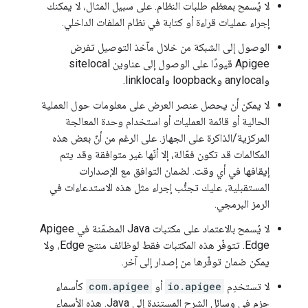
لا يُسمح بمعظم طلبات النظام. على سبيل المثال، لا يمكنك
إجراء عمليات قراءة أو كتابة في نظام الملفات الداخلي.
الوصول إلى الشبكة من خلال مآخذ التوصيل تفرض
Apigee قيودًا على الوصول إلى عناوين sitelocal
وanylocal وloopback وlinklocal.
لا يمكن أن يحصل عنصر العرض على معلومات حول العملية
الحالية أو قائمة العمليات أو استخدام وحدة المعالجة
المركزية/الذاكرة على الجهاز. على الرغم من أنّ بعض هذه
المكالمات قد تكون فعّالة، إلا أنّها غير متوافقة وقد يتم
إيقافها في أي وقت. لضمان التوافق مع الإصدارات
المستقبلية، عليك تجنُّب إجراء مثل هذه الاستدعاءات في
الرمز البرمجي.
لا يُسمح بالاعتماد على مكتبات Java المضمّنة في Apigee
Edge. تتوفّر هذه المكتبات فقط لوظائف منتج Edge، ولا
يمكن ضمان توفّرها من إصدار إلى آخر.
لا تستخدِم
io.apigee
أو
com.apigee
كأسماء
حِزم في وسائل الشرح المستندة إلى Java. هذه الأسماء