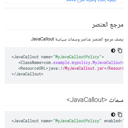
مرجع العنصر
يصف مرجع العنصر عناصر وسمات سياسة JavaCallout.
<
JavaCallout
name
=
"MyJavaCalloutPolicy"
<
ClassName>com
.
example
.
mypolicy
.
MyJavaCallout
<
/
<
ResourceURL>java
:
//MyJavaCallout.jar</Resource
<
/
JavaCallout
>
سمات <Java
Callout>
<
JavaCallout
name
=
"MyJavaCalloutPolicy"
enabled
=
"t