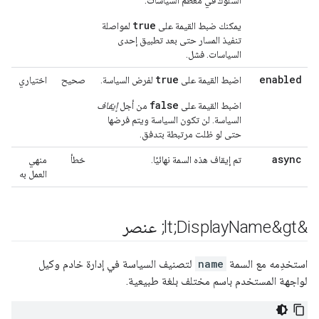
السلوك في معظم السياسات.
true
يمكنك ضبط القيمة على
لمواصلة
تنفيذ المسار حتى بعد تطبيق إحدى
السياسات. فشل.
true
enabled
اضبط القيمة على
لفرض السياسة.
صحيح
اختياري
false
اضبط القيمة على
من أجل
إيقاف
السياسة. لن تكون السياسة ويتم فرضها
حتى لو ظلت مرتبطة بتدفق.
async
تم إيقاف هذه السمة نهائيًا.
خطأ
منهي
العمل به
&lt;Display
Name&gt; عنصر
استخدِمه مع السمة
name
لتصنيف السياسة في إدارة خادم وكيل
لواجهة المستخدم باسم مختلف بلغة طبيعية.