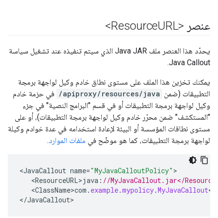
عنصر
<Resource
URL>
يحدّد هذا العنصر ملف Java JAR الذي سيتم تنفيذه عند تشغيل سياسة
Java Callout.
يمكنك تخزين هذا الملف على مستوى نطاق خادم وكيل لواجهة برمجة
التطبيقات (ضمن
/apiproxy/resources/java
في حزمة خادم
وكيل لواجهة برمجة التطبيقات أو في قسم "البرامج النصية" في جزء
"المستكشف" ضمن محرّر خادم وكيل لواجهة برمجة التطبيقات)، أو على
مستوى نطاقات المؤسسة أو البيئة لإعادة استخدامه في عدة خوادم وكيلة
لواجهة برمجة التطبيقات، كما هو موضّح في
ملفات الموارد
.
<
JavaCallout
name
=
"MyJavaCalloutPolicy"
<
ResourceURL>java
:
//MyJavaCallout.jar</Resource
<
ClassName>com
.
example
.
mypolicy
.
MyJavaCallout
<
/
<
/
JavaCallout
>