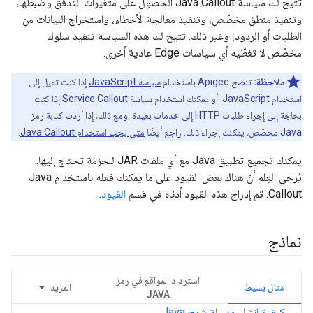
تتيح لك سياسة Java Callout الحصول على متغيرات التدفق وضبطها،
وتنفيذ منطق مخصّص، وتنفيذ معالجة الأخطاء، واستخراج البيانات من
الطلبات أو الردود، وغير ذلك. تتيح لك هذه السياسة تنفيذ سلوك
مخصّص لا تغطّيه أي سياسات Edge عادية أخرى.
ملاحظة:
تنصح Apigee باستخدام
سياسة JavaScript
إذا كنت تميل إلى
استخدام JavaScript. أو يمكنك استخدام
سياسة Service Callout
إذا كنت
بحاجة إلى إجراء طلبات HTTP إلى خدمات بعيدة. ومع ذلك، إذا أردت كتابة رمز
Java مخصّص، يمكنك إجراء ذلك. راجِع أيضًا
متى يجب استخدام Java Callout
.
يمكنك تجميع تطبيق Java مع أي ملفات JAR للحزمة تحتاج إليها.
يُرجى العِلم أنّ هناك بعض القيود على ما يمكنك فعله باستخدام Java
Callout. تم إدراج هذه القيود أدناه في قسم
القيود
.
نماذج
استرداد المواقع في رمز
مثال بسيط
المزيد
JAVA
كيفية إنشاء وسيلة شرح Java