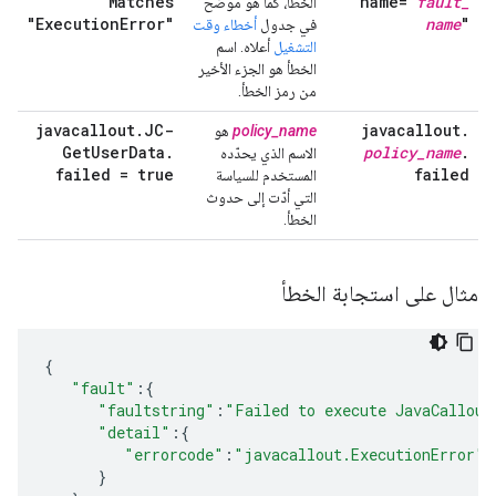
Matches
name="
fault
_
الخطأ، كما هو موضَّح
"Execution
Error"
name
"
في جدول
أخطاء وقت
التشغيل
أعلاه. اسم
الخطأ هو الجزء الأخير
من رمز الخطأ.
javacallout
.
JC-
javacallout
.
policy_name
هو
Get
User
Data
.
policy
_
name
.
الاسم الذي يحدّده
failed = true
failed
المستخدم للسياسة
التي أدّت إلى حدوث
الخطأ.
مثال على استجابة الخطأ
{
"fault"
:{
"faultstring"
:
"Failed to execute JavaCallout
"detail"
:{
"errorcode"
:
"javacallout.ExecutionError"
}