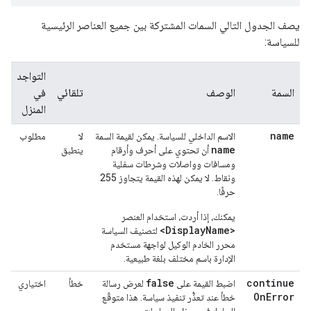
يصف الجدول التالي السمات المشتركة بين جميع العناصر الرئيسية
للسياسة:
التواجد
السمة
الوصف
تلقائي
في
المنزل
name
الاسم الداخلي للسياسة. يمكن لقيمة السمة
لا
مطلوب
name
أن تحتوي على أحرف وأرقام
ينطبق
ومسافات وواصلات وشرطات سفلية
ونقاط. لا يمكن لهذه القيمة يتجاوز 255
حرفًا.
يمكنك، إذا أردت، استخدام العنصر
<DisplayName>
لتصنيف السياسة
محرر الخادم الوكيل لواجهة مستخدم
الإدارة باسم مختلف بلغة طبيعية.
false
continue
اضبط القيمة على
لعرض رسالة
خطأ
اختياري
On
Error
خطأ عند تعذُّر تنفيذ سياسة. هذا متوقّع