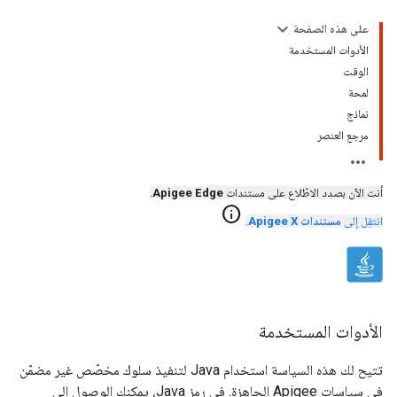
على هذه الصفحة
الأدوات المستخدمة
الوقت
لمحة
نماذج
مرجع العنصر
أنت الآن بصدد الاطّلاع على مستندات
Apigee Edge
.
info
انتقِل إلى
مستندات Apigee X
.
الأدوات المستخدمة
تتيح لك هذه السياسة استخدام Java لتنفيذ سلوك مخصّص غير مضمّن
في سياسات Apigee الجاهزة. في رمز Java، يمكنك الوصول إلى