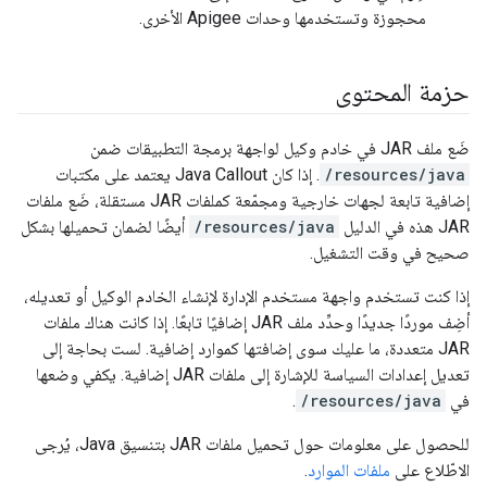
محجوزة وتستخدمها وحدات Apigee الأخرى.
حزمة المحتوى
ضَع ملف JAR في خادم وكيل لواجهة برمجة التطبيقات ضمن
/resources/java
. إذا كان Java Callout يعتمد على مكتبات
إضافية تابعة لجهات خارجية ومجمّعة كملفات JAR مستقلة، ضَع ملفات
JAR هذه في الدليل
/resources/java
أيضًا لضمان تحميلها بشكل
صحيح في وقت التشغيل.
إذا كنت تستخدم واجهة مستخدم الإدارة لإنشاء الخادم الوكيل أو تعديله،
أضِف موردًا جديدًا وحدِّد ملف JAR إضافيًا تابعًا. إذا كانت هناك ملفات
JAR متعددة، ما عليك سوى إضافتها كموارد إضافية. لست بحاجة إلى
تعديل إعدادات السياسة للإشارة إلى ملفات JAR إضافية. يكفي وضعها
في
/resources/java
.
للحصول على معلومات حول تحميل ملفات JAR بتنسيق Java، يُرجى
الاطّلاع على
ملفات الموارد
.