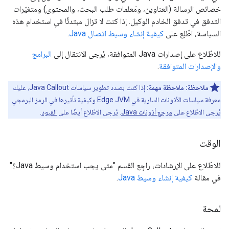
خصائص الرسالة (العناوين، ومَعلمات طلب البحث، والمحتوى) ومتغيّرات
التدفق في تدفق الخادم الوكيل. إذا كنت لا تزال مبتدئًا في استخدام هذه
السياسة، اطّلِع على
كيفية إنشاء وسيط اتصال Java
.
للاطّلاع على إصدارات Java المتوافقة، يُرجى الانتقال إلى
البرامج
والإصدارات المتوافقة
.
ملاحظة:
ملاحظة مهمة:
إذا كنت بصدد تطوير سياسات Java Callout، عليك
معرفة سياسات الأذونات السارية في Edge JVM وكيفية تأثيرها في الرمز البرمجي.
يُرجى الاطّلاع على
مرجع أذونات Java
. يُرجى الاطّلاع أيضًا على
القيود
.
الوقت
للاطّلاع على الإرشادات، راجِع القسم "متى يجب استخدام وسيط Java؟"
في مقالة
كيفية إنشاء وسيط Java
.
لمحة