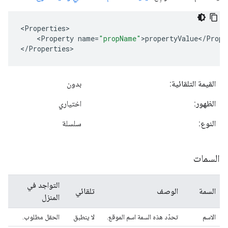
<
Properties
<
Property
name
=
"propName"
>
propertyValue
<
/
Prope
<
/
Properties
>
القيمة التلقائية:
بدون
الظهور:
اختياري
النوع:
سلسلة
السمات
التواجد في
السمة
الوصف
تلقائي
المنزل
الاسم
تحدّد هذه السمة اسم الموقع.
لا ينطبق
الحقل مطلوب.