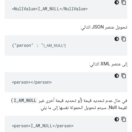
<NullValue>I_AM_NULL</NullValue>
تحويل عنصر JSON التالي:
{"person" : "
I_AM_NULL
"}
إلى عنصر XML التالي:
<person></person>
في حال عدم تحديد قيمة (أو تحديد قيمة أخرى غير
I_AM_NULL
)
لقيمة Null، سيتم تحويل الحمولة نفسها إلى ما يلي:
<person>I_AM_NULL</person>