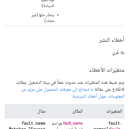
السياسة)
يتعذّر حلها (غير
محدّد)
أخطاء النشر
بلا عُري
متغيّرات الأخطاء
يتم ضبط هذه المتغيّرات عند حدوث خطأ في بيئة التشغيل. يمكنك
الاطّلاع على مقالة
ما تحتاج إلى معرفته للحصول على مزيد من
المعلومات. حول أخطاء السياسة
.
المتغيرات
المكان
مثال
fault
.
name
fault
.
fault_name
هو اسم
Matches "Source
name="
fault
_