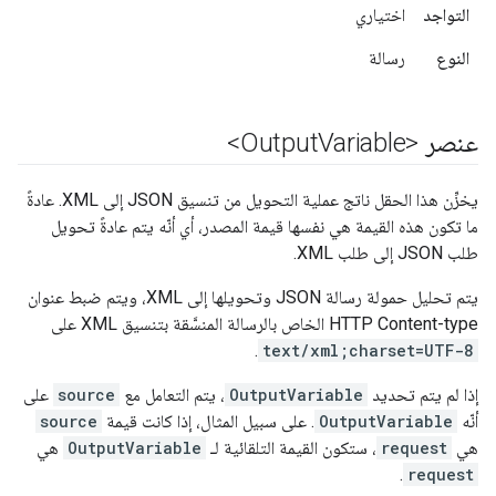
التواجد
اختياري
النوع
رسالة
عنصر <Output
Variable>
يخزِّن هذا الحقل ناتج عملية التحويل من تنسيق JSON إلى XML. عادةً
ما تكون هذه القيمة هي نفسها قيمة المصدر، أي أنّه يتم عادةً تحويل
طلب JSON إلى طلب XML.
يتم تحليل حمولة رسالة JSON وتحويلها إلى XML، ويتم ضبط عنوان
HTTP Content-type الخاص بالرسالة المنسَّقة بتنسيق XML على
.
text/xml;charset=UTF-8
إذا لم يتم تحديد
OutputVariable
، يتم التعامل مع
source
على
أنّه
OutputVariable
. على سبيل المثال، إذا كانت قيمة
source
هي
request
، ستكون القيمة التلقائية لـ
OutputVariable
هي
.
request