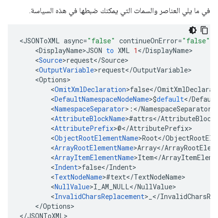
في ما يلي العناصر والسمات التي يمكنك ضبطها في هذه السياسة.
<
JSONToXML
async
=
"false"
continueOnError
=
"false"
e
<
DisplayName>JSON
to
XML
1
<
/
DisplayName
<
Source
>request<
/
Source
<
OutputVariable
>request<
/
OutputVariable
<
Options
<
OmitXmlDeclaration
>false<
/
OmitXmlDeclarat
<
DefaultNamespaceNodeName
>$
default
<
/
Defaul
<
NamespaceSeparator
>
:
<
/
NamespaceSeparator
<
AttributeBlockName
>#attrs<
/
AttributeBlock
<
AttributePrefix
>@<
/
AttributePrefix
<
ObjectRootElementName
>Root<
/
ObjectRootEle
<
ArrayRootElementName
>Array<
/
ArrayRootElem
<
ArrayItemElementName
>Item<
/
ArrayItemEleme
<
Indent
>false<
/
Indent
<
TextNodeName
>#text<
/
TextNodeName
<
NullValue
>I_AM_NULL<
/
NullValue
<
InvalidCharsReplacement
>_<
/
InvalidCharsRe
<
/
Options
>

<
/
JSONToXML
>