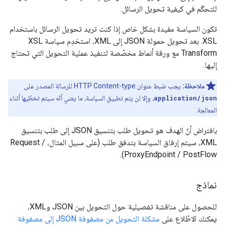
للتحكّم في كيفية تحويل الرسائل.
تكون السياسة مفيدة بشكل خاص إذا كنت تريد تحويل الرسائل باستخدام
XSL. بعد تحويل حمولة JSON إلى XML، استخدِم سياسة XSL
Transform مع ورقة أنماط مخصّصة لتنفيذ عملية التحويل التي تحتاج
إليها.
ملاحظة:
يجب ضبط عنوان HTTP Content-type للرسالة المصدر على
application/json
، وإلا لن يتم تطبيق السياسة، ما يعني أنّه سيتم تخطّيها أثناء
المعالجة.
بافتراض أنّ الهدف هو تحويل طلب بتنسيق JSON إلى طلب بتنسيق
XML، سيتم إرفاق السياسة بتدفق طلب (على سبيل المثال، Request /
ProxyEndpoint / PostFlow).
نماذج
للحصول على مناقشة تفصيلية حول التحويل بين JSON وXML،
يمكنك الاطّلاع على
مشكلة التحويل من مصفوفة JSON إلى مصفوفة