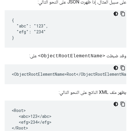
على سبيل المثال، إذا ظهرت JSON على النحو التالي:
{

  "abc": "123",

  "efg": "234"

}
وقد ضبطت
على:
<ObjectRootElementName>
<ObjectRootElementName>Root</ObjectRootElementName
يظهر ملف XML الناتج على النحو التالي:
<Root>

   <abc>123</abc>

   <efg>234</efg>

</Root>