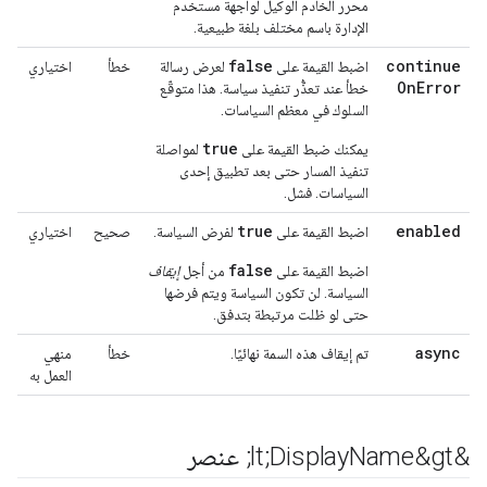
محرر الخادم الوكيل لواجهة مستخدم
الإدارة باسم مختلف بلغة طبيعية.
false
continue
اضبط القيمة على
لعرض رسالة
خطأ
اختياري
On
Error
خطأ عند تعذُّر تنفيذ سياسة. هذا متوقّع
السلوك في معظم السياسات.
true
يمكنك ضبط القيمة على
لمواصلة
تنفيذ المسار حتى بعد تطبيق إحدى
السياسات. فشل.
true
enabled
اضبط القيمة على
لفرض السياسة.
صحيح
اختياري
false
اضبط القيمة على
من أجل
إيقاف
السياسة. لن تكون السياسة ويتم فرضها
حتى لو ظلت مرتبطة بتدفق.
async
تم إيقاف هذه السمة نهائيًا.
خطأ
منهي
العمل به
&lt;Display
Name&gt; عنصر