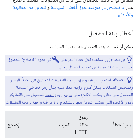
على
ما تحتاج إلى معرفته حول أخطاء السياسة
و
التعامل مع المعالجة
والأخطاء
.
أخطاء بيئة التشغيل
يمكن أن تحدث هذه الأخطاء عند تنفيذ السياسة.
build
هل تحتاج إلى مساعدة لحل خطأ؟ النقر على
في عمود "الإصلاح" للحصول
على معلومات تفصيلية عن تحديد المشاكل وحلّها.
ملاحظة:
استخدِم
مراقبة واجهة برمجة التطبيقات
للتحقيق في الخطأ. الرموز
وتشخيص المشكلات بشكل أسرع. راجِع
إعداد تنبيه بشأن رمز خطأ في السياسة
للحصول على مثال. يمكنك الاطّلاع على
مرجع رموز الخطأ
للحصول على قائمة بكل
رموز الأخطاء التي يمكنك التعامل معها باستخدام أداة مراقبة واجهة برمجة التطبيقات
رموز
رمز الخطأ
حالة
السبب
إصلاح
HTTP