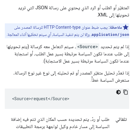
المتغيّر أو الطلب أو الرد الذي يحتوي على رسالة JSON التي تريد
تحويلها إلى XML.
ملاحظة:
يجب ضبط عنوان HTTP Content-type للرسالة المصدر على
application/json
، وإلا لن يتم تنفيذ السياسة، أي سيتم تخطّيها أثناء المعالجة.
إذا لم يتم تحديد
<Source>
، سيتم التعامل معه كرسالة (يتم تحويلها
إلى طلب عندما تكون السياسة مرتبطة بسير عمل الطلب، أو استجابة
عندما تكون السياسة مرتبطة بسير عمل الاستجابة).
إذا تعذّر تحليل متغيّر المصدر أو تم تحليله إلى نوع غير نوع الرسالة،
ستعرض السياسة خطأً.
<Source>request</Source>
تلقائي
طلب أو ردّ، يتم تحديده حسب المكان الذي تتم فيه إضافة
السياسة إلى مسار خادم وكيل لواجهة برمجة التطبيقات