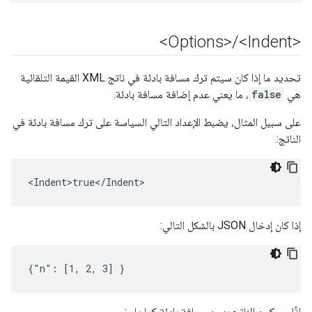
/
<Indent>
<Options>
تحديد ما إذا كان سيتم ترك مسافة بادئة في ناتج XML القيمة التلقائية
هي
false
، ما يعني عدم إضافة مسافة بادئة.
على سبيل المثال، يضبط الإعداد التالي السياسة على ترك مسافة بادئة في
الناتج:
<Indent>true</Indent>
إذا كان إدخال JSON بالشكل التالي:
{"n": [1, 2, 3] }
إذًا، سيكون الناتج بدون مسافة بادئة كما يلي: