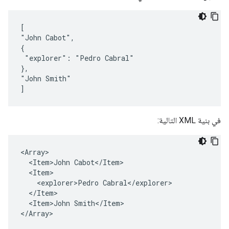
[

"John Cabot",

{

 "explorer": "Pedro Cabral"

},

"John Smith"

]
في بنية XML التالية:
<Array>

  <Item>John Cabot</Item>

  <Item>

    <explorer>Pedro Cabral</explorer>

  </Item>

  <Item>John Smith</Item>

</Array>