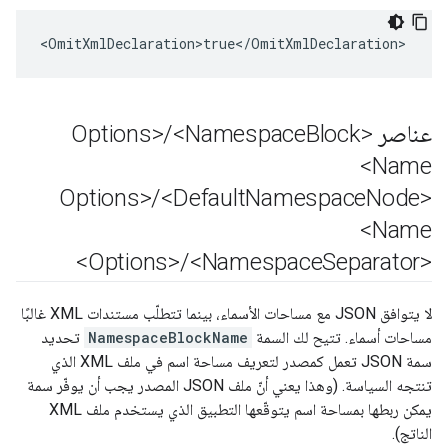
<OmitXmlDeclaration>true</OmitXmlDeclaration>
عناصر <Options>
Block
<Namespace
/
Name>
/
<Default
Namespace
Node
<Options>
Name>
/
<Namespace
Separator>
<Options>
لا يتوافق JSON مع مساحات الأسماء، بينما تتطلّب مستندات XML غالبًا
مساحات أسماء. تتيح لك السمة
NamespaceBlockName
تحديد
سمة JSON تعمل كمصدر لتعريف مساحة اسم في ملف XML الذي
تنتجه السياسة. (وهذا يعني أنّ ملف JSON المصدر يجب أن يوفّر سمة
يمكن ربطها بمساحة اسم يتوقّعها التطبيق الذي يستخدم ملف XML
الناتج).