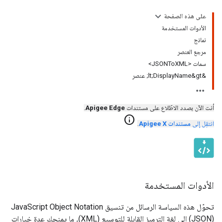
على هذه الصفحة
الأدوات المستخدمة
نماذج
مرجع العنصر
سمات <JSONToXML>
&lt;DisplayName&gt; عنصر
أنت الآن بصدد الاطّلاع على مستندات
Apigee Edge
.
info
انتقِل إلى
مستندات Apigee X
.
الأدوات المستخدمة
تحوّل هذه السياسة الرسائل من تنسيق JavaScript Object Notation
(JSON) إلى لغة الترميز القابلة للتوسيع (XML)، ما يمنحك عدة خيارات