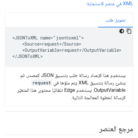
XML في عنصر الاستجابة
.
تحويل طلب
<JSONToXML name="jsontoxml">

    <Source>request</Source>

    <OutputVariable>request</OutputVariable>

</JSONToXML>
يستخدِم هذا الإعداد رسالة طلب بتنسيق JSON كمصدر، ثم
ينشئ رسالة بتنسيق XML يتم ملؤها في
request
OutputVariable. يستخدم Edge تلقائيًا محتوى هذا المتغيّر
كرسالة لخطوة المعالجة التالية.
مرجع العنصر