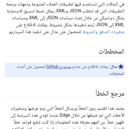
في الحالات التي تستخدم فيها تطبيقات العملاء المتنوعة واجهات برمجة
التطبيقات التي قد تتطلب JSON وXML، يمكن ضبط تنسيق الاستجابة
بشكل ديناميكي من خلال إعداد سياسات JSON إلى XML وسياسات
XML إلى JSON ليتم تنفيذها بشكل مشروط. يمكنك الاطّلاع على
متغيرات التدفق والشروط
للحصول على مثال على تنفيذ هذا السيناريو.
المخططات
مثال:
يمكنك الاطّلاع على نماذج
مستودع GitHub
للحصول على أحدث
المخططات.
مرجع الخطأ
يصف هذا القسم رموز الخطأ ورسائل الخطأ التي يتم عرضها ومتغيرات
الأخطاء التي تم ضبطها من خلال Edge عندما تؤدي هذه السياسة إلى
ظهور خطأ. من المهم معرفة هذه المعلومات إذا كنت تضع قواعد خطأ
التعامل مع الأخطاء. للحصول على مزيد من المعلومات، يمكنك الاطّلاع