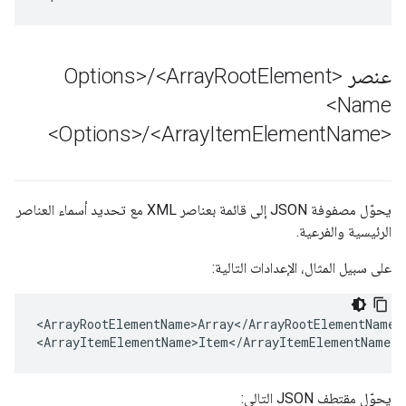
عنصر <Options>
Element
Root
<Array
/
Name>
/
<Array
Item
Element
Name>
<Options>
يحوّل مصفوفة JSON إلى قائمة بعناصر XML مع تحديد أسماء العناصر
الرئيسية والفرعية.
على سبيل المثال، الإعدادات التالية:
<ArrayRootElementName>Array</ArrayRootElementName>

<ArrayItemElementName>Item</ArrayItemElementName>
يحوّل مقتطف JSON التالي: