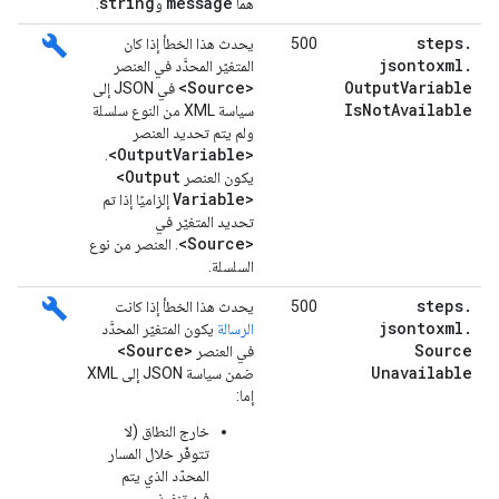
string
message
هما
و
.
build
steps
.
500
يحدث هذا الخطأ إذا كان
jsontoxml
.
المتغيّر المحدَّد في العنصر
<Source>
Output
Variable
في JSON إلى
Is
Not
Available
سياسة XML من النوع سلسلة
ولم يتم تحديد العنصر
<Output
Variable>
.
<Output
يكون العنصر
Variable>
إلزاميًا إذا تم
تحديد المتغيّر في
<Source>
. العنصر من نوع
السلسلة.
build
steps
.
500
يحدث هذا الخطأ إذا كانت
jsontoxml
.
الرسالة
يكون المتغيّر المحدَّد
<Source>
Source
في العنصر
Unavailable
ضمن سياسة JSON إلى XML
إما:
خارج النطاق (لا
تتوفّر خلال المسار
المحدّد الذي يتم
فيه تنفيذ