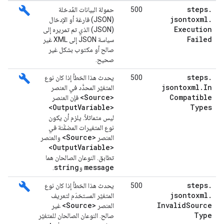
build
steps
.
500
حمولة البيانات المُدخلة
jsontoxml
.
(JSON) فارغة أو الإدخال
Execution
(JSON) الذي تم تمريره إلى
Failed
سياسة JSON إلى XML غير
صالح أو مكتوب بشكل غير
صحيح.
build
steps
.
500
يحدث هذا الخطأ إذا كان نوع
jsontoxml
.
In
المتغيّر المحدَّد في العنصر
<Source>
Compatible
فإن العنصر
<Output
Variable>
Types
ليس متماثلاً. يلزم أن يكون
نوع المتغيرات المضمَّنة في
<Source>
العنصر
والعنصر
<Output
Variable>
تطابق. النوعان الصالحان هما
string
message
و
.
build
steps
.
500
يحدث هذا الخطأ إذا كان نوع
jsontoxml
.
المتغيّر المستخدَم لتعريف
<Source>
Invalid
Source
العنصر
غير
Type
صالح. النوعان الصالحان للمتغيّر