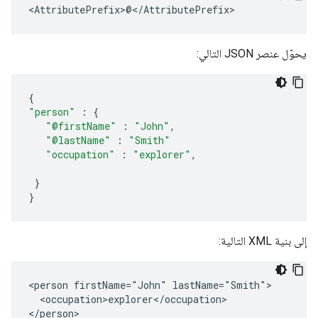
<AttributePrefix>@</AttributePrefix>
يحوّل عنصر JSON التالي:
{
"person"
:
{
"@firstName"
:
"John"
,
"@lastName"
:
"Smith"
"occupation"
:
"explorer"
,
}
}
إلى بنية XML التالية:
<person firstName="John" lastName="Smith">

  <occupation>explorer</occupation>

</person>