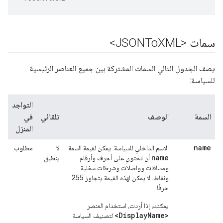
سمات <JSONTo
XML>
يصف الجدول التالي السمات المشتركة بين جميع العناصر الرئيسية
للسياسة:
التواجد
السمة
الوصف
تلقائي
في
المنزل
name
الاسم الداخلي للسياسة. يمكن لقيمة السمة
لا
مطلوب
name
أن تحتوي على أحرف وأرقام
ينطبق
ومسافات وواصلات وشرطات سفلية
ونقاط. لا يمكن لهذه القيمة يتجاوز 255
حرفًا.
يمكنك، إذا أردت، استخدام العنصر
<DisplayName>
لتصنيف السياسة