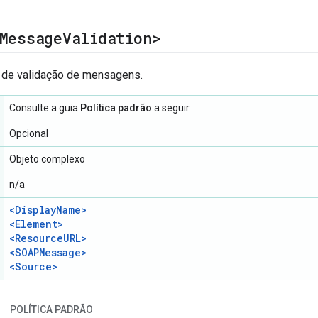
Message
Validation>
a de validação de mensagens.
Consulte a guia
Política padrão
a seguir
Opcional
Objeto complexo
n/a
<DisplayName>
<Element>
<ResourceURL>
<SOAPMessage>
<Source>
POLÍTICA PADRÃO