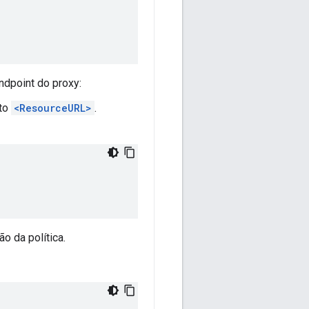
ndpoint do proxy:
nto
<ResourceURL>
.
ão da política.