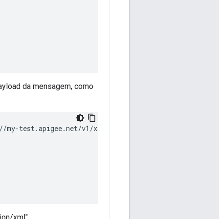
payload da mensagem, como
/my-test.apigee.net/v1/xsd-mock

ion/xml".