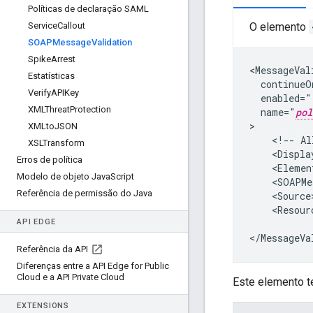
Políticas de declaração SAML
Service
Callout
O elemento
SOAPMessage
Validation
Spike
Arrest
<MessageVali
Estatísticas
  continueO
Verify
APIKey
  enabled="
XMLThreat
Protection
  name="
pol
>

XMLto
JSON
    <!-- Al
XSLTransform
    <Displa
Erros de política
    <Elemen
Modelo de objeto Java
Script
    <SOAPMe
Referência de permissão do Java
    <Source
    <Resour
API EDGE
</MessageVa
Referência da API
Diferenças entre a API Edge for Public
Cloud e a API Private Cloud
Este elemento t
EXTENSIONS