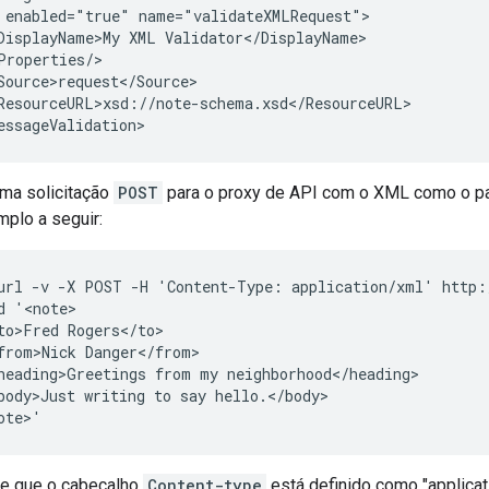
 enabled="true" name="validateXMLRequest">

DisplayName>My XML Validator</DisplayName>

Properties/>

Source>request</Source>

ResourceURL>xsd://note-schema.xsd</ResourceURL>

essageValidation>
uma solicitação
POST
para o proxy de API com o XML como o 
plo a seguir:
url -v -X POST -H 'Content-Type: application/xml' http:/
d '<note>

to>Fred Rogers</to>

from>Nick Danger</from>

heading>Greetings from my neighborhood</heading>

body>Just writing to say hello.</body>

ote>'
e que o cabeçalho
Content-type
está definido como "applicat