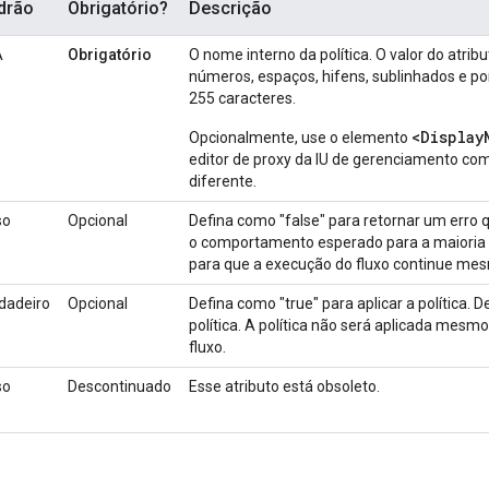
drão
Obrigatório?
Descrição
A
Obrigatório
O nome interno da política. O valor do atrib
números, espaços, hifens, sublinhados e po
255 caracteres.
<Display
Opcionalmente, use o elemento
editor de proxy da IU de gerenciamento c
diferente.
so
Opcional
Defina como "false" para retornar um erro q
o comportamento esperado para a maioria d
para que a execução do fluxo continue mesm
dadeiro
Opcional
Defina como "true" para aplicar a política. D
política. A política não será aplicada mes
fluxo.
so
Descontinuado
Esse atributo está obsoleto.