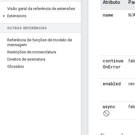
Atributo
Pa
Visão geral da referência de extensões
name
N/
Extensions
OUTRAS REFERÊNCIAS
Referência de funções de modelo de
mensagem
Restrições de nomenclatura
Direitos de assinatura
continue
fal
On
Error
Glossário
enabled
ver
async
fal
not_interested