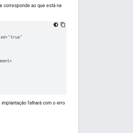
ue corresponde ao que está na
ed="true"

ent>

a implantação falhará com o erro