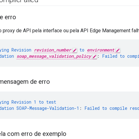
 erro
o proxy de API pela interface ou pela API Edge Management fa
ying
Revision
revision_number
to
environment
dation
soap_message_validation_policy
:
Failed
to
comp
mensagem de erro
ying
Revision
1
to
test
dation
SOAP-Message-Validation-1
:
Failed
to
compile
res
ela com erro de exemplo