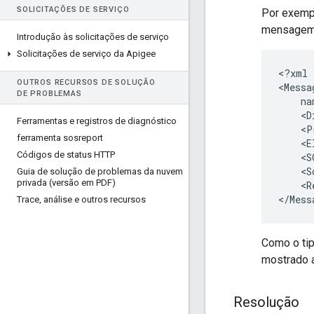
SOLICITAÇÕES DE SERVIÇO
Por exempl
mensagem 
Introdução às solicitações de serviço
Solicitações de serviço da Apigee
<?xml 
OUTROS RECURSOS DE SOLUÇÃO
<Messa
DE PROBLEMAS
    na
    <D
Ferramentas e registros de diagnóstico
    <P
ferramenta sosreport
    <E
Códigos de status HTTP
    <S
    <S
Guia de solução de problemas da nuvem
privada (versão em PDF)
    <R
Trace
,
análise e outros recursos
Como o ti
mostrado 
Resolução