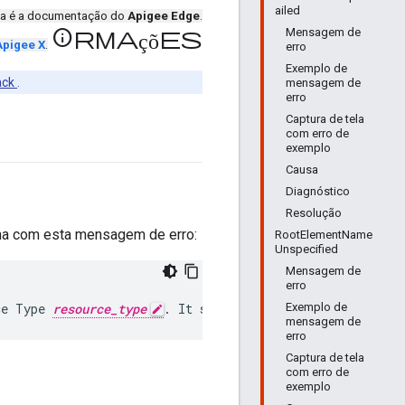
ailed
ta é a documentação do
Apigee Edge
.
Mensagem de
informações
Apigee X
.
erro
Exemplo de
ack
.
mensagem de
erro
Captura de tela
com erro de
exemplo
Causa
Diagnóstico
Resolução
lha com esta mensagem de erro:
RootElementName
Unspecified
Mensagem de
erro
Exemplo de
ce
Type
resource_type
.
It
should
be
xsd
or
wsdl
.
Conte
mensagem de
erro
Captura de tela
com erro de
exemplo