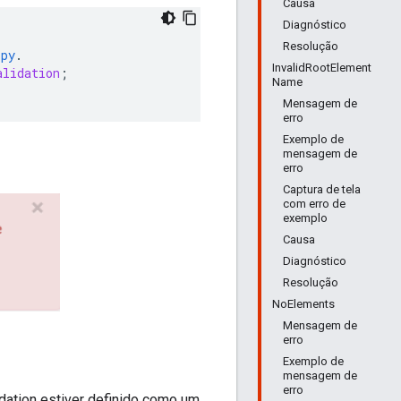
Causa
Diagnóstico
Resolução
py
.
InvalidRootElement
alidation
;
Name
Mensagem de
erro
Exemplo de
mensagem de
erro
Captura de tela
com erro de
exemplo
Causa
Diagnóstico
Resolução
NoElements
Mensagem de
erro
Exemplo de
mensagem de
erro
ation estiver definido como um