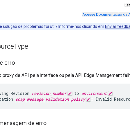
Es
Acesse Documentação da
e solução de problemas foi útil? Informe-nos clicando em
Enviar feedb
urce
Type
 erro
o proxy de API pela interface ou pela API Edge Management fa
ying
Revision
revision_number
to
environment
dation
soap_message_validation_policy
:
Invalid
Resour
mensagem de erro