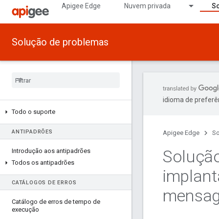
Apigee Edge
Nuvem privada
So
Solução de problemas
idioma de preferê
Todo o suporte
ANTIPADRÕES
Apigee Edge
So
Solução
Introdução aos antipadrões
Todos os antipadrões
implant
CATÁLOGOS DE ERROS
mensag
Catálogo de erros de tempo de
execução