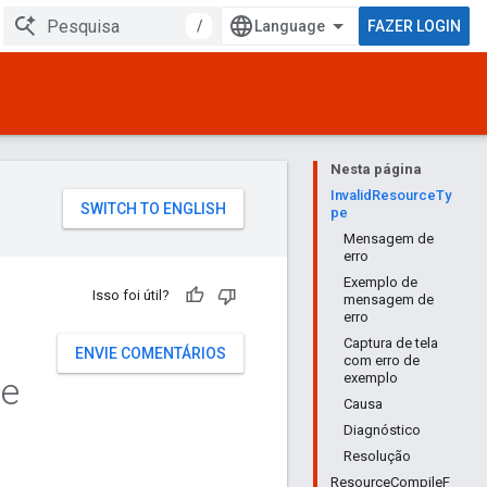
/
FAZER LOGIN
Nesta página
InvalidResourceTy
pe
Mensagem de
erro
Exemplo de
Isso foi útil?
mensagem de
erro
Captura de tela
ENVIE COMENTÁRIOS
com erro de
de
exemplo
Causa
Diagnóstico
Resolução
ResourceCompileF