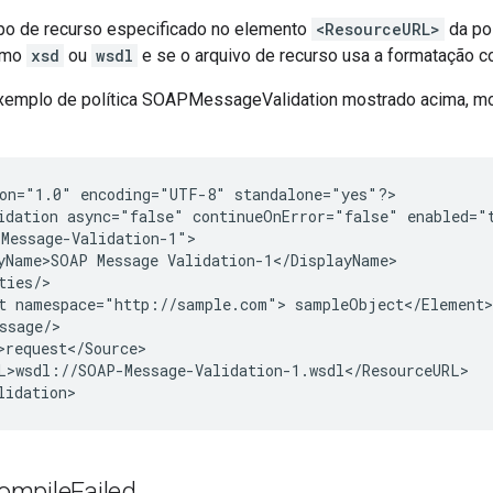
tipo de recurso especificado no elemento
<ResourceURL>
da po
como
xsd
ou
wsdl
e se o arquivo de recurso usa a formatação co
 exemplo de política SOAPMessageValidation mostrado acima, mod
on="1.0" encoding="UTF-8" standalone="yes"?>

idation async="false" continueOnError="false" enabled="t
Message-Validation-1">

yName>SOAP Message Validation-1</DisplayName>

ties/>

t namespace="http://sample.com"> sampleObject</Element>

ssage/>

>request</Source>

L>wsdl://SOAP-Message-Validation-1.wsdl</ResourceURL>

ompile
Failed