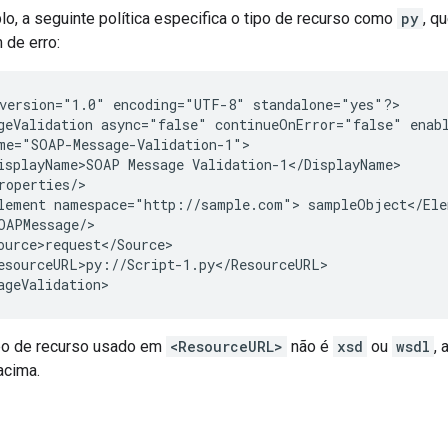
o, a seguinte política especifica o tipo de recurso como
py
, q
de erro:
version="1.0" encoding="UTF-8" standalone="yes"?>

geValidation async="false" continueOnError="false" enabl
me="SOAP-Message-Validation-1">

isplayName>SOAP Message Validation-1</DisplayName>

roperties/>

lement namespace="http://sample.com"> sampleObject</Elem
OAPMessage/>

ource>request</Source>

esourceURL>py://Script-1.py</ResourceURL>

po de recurso usado em
<ResourceURL>
não é
xsd
ou
wsdl
, 
acima.