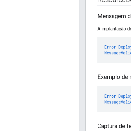
Mensagem de
A implantação d
Error
Deplo
MessageVali
Exemplo de 
Error
Deplo
MessageVali
Captura de t