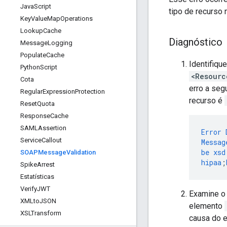
Java
Script
tipo de recurso 
Key
Value
Map
Operations
Lookup
Cache
Diagnóstico
Message
Logging
Populate
Cache
Identifiqu
Python
Script
<Resourc
Cota
erro a seg
Regular
Expression
Protection
recurso é
Reset
Quota
Response
Cache
SAMLAssertion
Error
Service
Callout
Messag
be
xsd
SOAPMessage
Validation
hipaa
;
Spike
Arrest
Estatísticas
Verify
JWT
Examine o 
XMLto
JSON
elemento
XSLTransform
causa do e