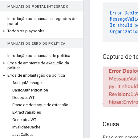
MANUAIS DE PORTAL INTEGRADO
Error
Deplo
MessageVali
Introdução aos manuais integrados do
portal
It
should
b
Organizatio
Todos os playbooks
MANUAIS DE ERRO DE POLÍTICA
Captura de t
Introdução aos manuais de política
Erros de ambiente de execução da
política
Erros de implantação da política
Assign
Message
Basic
Authentication
Decode
JWT
Frase de destaque de extensão
Extract
Variables
Generate
JWT
Causa
Invalidate
Cache
Java
Callout
Esse erro ocorr