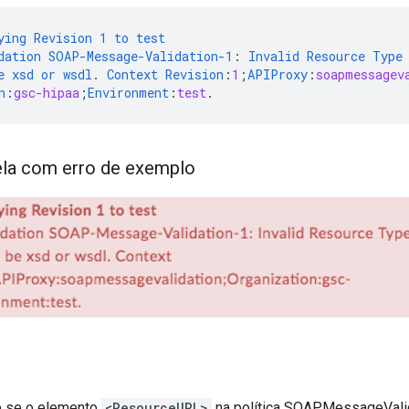
ying
Revision
1
to
test
dation
SOAP-Message-Validation-1
:
Invalid
Resource
Type
e
xsd
or
wsdl
.
Context
Revision
:
1
;
APIProxy
:
soapmessagev
n
:
gsc-hipaa
;
Environment
:
test
.
ela com erro de exemplo
e se o elemento
<ResourceURL>
na política SOAPMessageValid