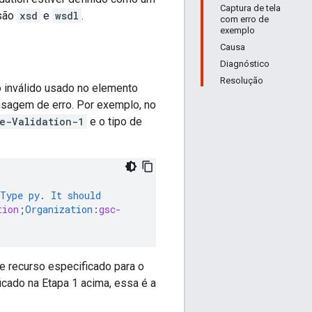
Captura de tela
 são
xsd
e
wsdl
.
com erro de
exemplo
Causa
Diagnóstico
Resolução
o inválido usado no elemento
ensagem de erro. Por exemplo, no
e-Validation-1
e o tipo de
Type
py
.
It
should
tion
;
Organization
:
gsc-
e recurso especificado para o
icado na Etapa 1 acima, essa é a