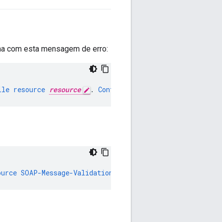
lha com esta mensagem de erro:
ile
resource
resource
.
Context
Revision
:
revision_numbe
ource
SOAP-Message-Validation-1
.
wsdl
.
Context
Revision
:
1