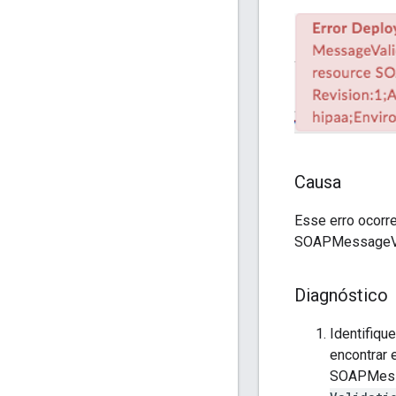
Causa
Esse erro ocorr
SOAPMessageVali
Diagnóstico
Identifiqu
encontrar 
SOAPMess