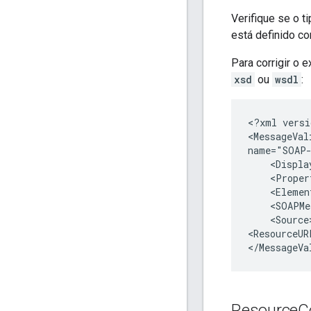
Verifique se o 
está definido 
Para corrigir o
xsd
ou
wsdl
:
<?xml versi
<MessageVal
name="SOAP-
    <Displa
    <Proper
    <Elemen
    <SOAPMe
    <Source
<ResourceUR
Resource
C