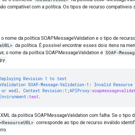
não compatível com a política. Os tipos de recurso compatíveis
e o nome da política SOAPMessageValidation e o tipo de recurs
eURL>
da política. É possível encontrar esses dois itens na m
uir, o nome da política SOAPMessageValidation é
SOAP-Messag
py
.
Deploying
Revision
1
to
test
eValidation
SOAP-Message-Validation-1
:
Invalid
Resource
or
wsdl
.
Context
Revision
:
1
;
APIProxy
:
soapmessagevalida
Environment
:
test
.
XML da política SOAPMessageValidation com falha. Se o tipo d
<ResourceURL>
corresponde ao tipo de recurso inválido identif
rro.