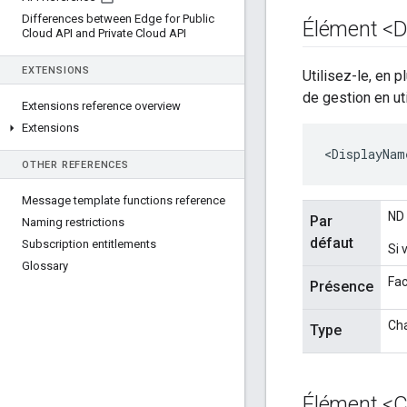
Differences between Edge for Public
Élément <D
Cloud API and Private Cloud API
EXTENSIONS
Utilisez-le, en pl
de gestion en uti
Extensions reference overview
Extensions
<DisplayNam
OTHER REFERENCES
Message template functions reference
ND
Par
Naming restrictions
défaut
Subscription entitlements
Si 
Glossary
Fac
Présence
Ch
Type
Élément <