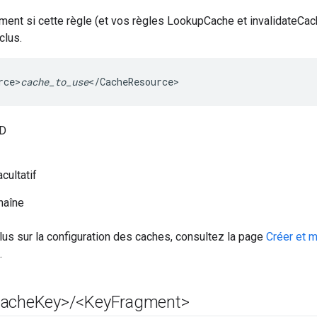
ent si cette règle (et vos règles LookupCache et invalidateCac
clus.
rce>
cache_to_use
</CacheResource>
D
cultatif
haîne
lus sur la configuration des caches, consultez la page
Créer et m
.
Cache
Key>
/
<Key
Fragment>