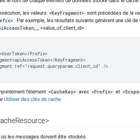
ée le nom de chaque élément de données stocké dans le cache.
exécution, les valeurs
<KeyFragment>
sont précédées de la va
efix>
. Par exemple, les résultats suivants génèrent une clé de
piAccessToken__
<
value_of_client_id>
:
>UserToken</Prefix>

gment>apiAccessToken</KeyFragment>

gment ref="request.queryparam.client_id" />

onjointement l'élément
<CacheKey>
avec
<Prefix>
et
<Scope
ge
Utiliser des clés de cache
.
Cache
Resource>
e où les messages doivent être stockés.