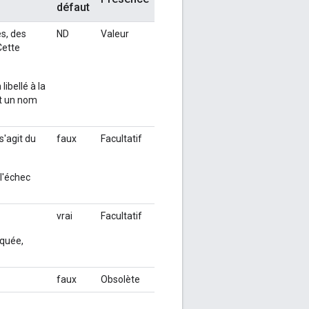
défaut
es, des
ND
Valeur
Cette
libellé à la
ant un nom
s'agit du
faux
Facultatif
l'échec
vrai
Facultatif
iquée,
faux
Obsolète