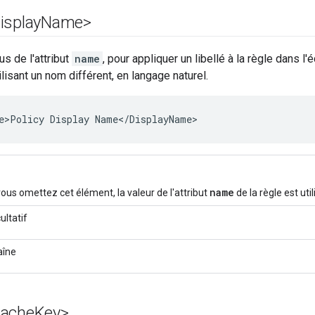
isplay
Name>
us de l'attribut
name
, pour appliquer un libellé à la règle dans l'
lisant un nom différent, en langage naturel.
e>Policy Display Name</DisplayName>
name
vous omettez cet élément, la valeur de l'attribut
de la règle est util
ultatif
aîne
Cache
Key>