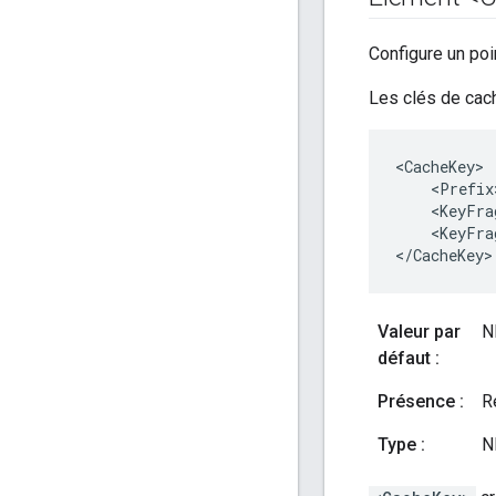
Configure un po
Les clés de cach
<
CacheKey
<
Prefix
<
KeyFra
<
KeyFra
<
/
CacheKey
>
Valeur par
N
défaut :
Présence :
R
Type :
N