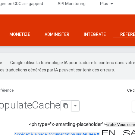
gee on GDC air-gapped
API Monitoring
Plus
MONETIZE
ADMINISTER
INTEGRATE
RÉFÉR
Google utilise la technologie IA pour traduire le contenu dans votr
es traductions générées par IA peuvent contenir des erreurs.
férence
Ce c
opulate
Cache
<ph type="x-smartling-placeholder">
</ph> Vous cons
En s
Accédez à la page Documentation sur
Apigee X
.