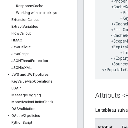
    <Proper
Response
Cache
    <CacheKe
        <Pr
Working with cache keys
        <Ke
Extension
Callout
    </CacheK
Extract
Variables
    <!-- Om
Flow
Callout
    <CacheR
HMAC
    <Scope>
    <Expiry
Java
Callout
        <Ti
Java
Script
    </Expir
JSONThreat
Protection
    <Source
JSONto
XML
</PopulateC
JWS and JWT policies
Key
Value
Map
Operations
LDAP
Attributs <
Message
Logging
Monetization
Limits
Check
OASValidation
Le tableau suiva
OAuth
V2 policies
Python
Script
Attribut
De