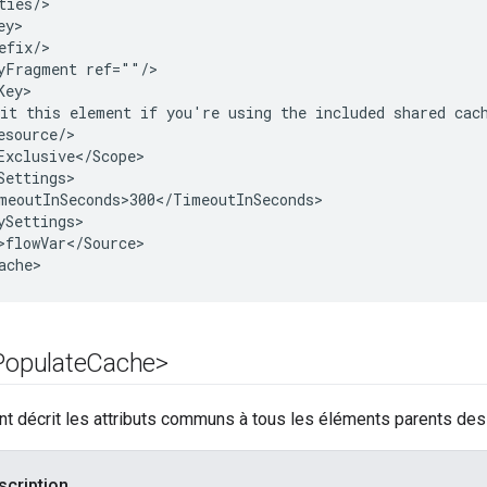
ties/>

y>

efix/>

yFragment ref=""/>

ey>

it this element if you're using the included shared cach
esource/>

Exclusive</Scope>

Settings>

meoutInSeconds>300</TimeoutInSeconds>

ySettings>

>flowVar</Source>

ache>
Populate
Cache>
nt décrit les attributs communs à tous les éléments parents des 
scription