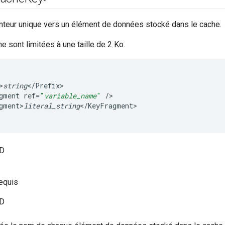
inteur unique vers un élément de données stocké dans le cache.
e sont limitées à une taille de 2 Ko.
>
string
<
/
Prefix
gment
ref
=
"
variable_name
"
/
gment>
literal_string
<
/
KeyFragment
>

D
equis
D