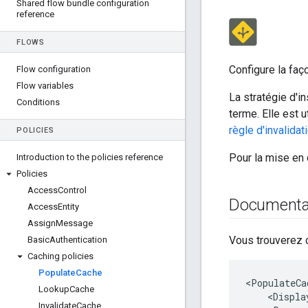
Shared flow bundle configuration
reference
FLOWS
Configure la faç
Flow configuration
Flow variables
La stratégie d'i
Conditions
terme. Elle est 
règle d'invalida
POLICIES
Pour la mise en
Introduction to the policies reference
Policies
Access
Control
Documentat
Access
Entity
Assign
Message
Vous trouverez c
Basic
Authentication
Caching policies
Populate
Cache
<PopulateCa
Lookup
Cache
    <Displa
Invalidate
Cache