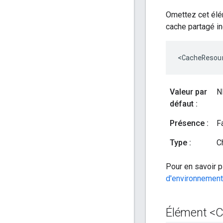
Omettez cet élém
cache partagé in
<CacheResou
Valeur par
N
défaut :
Présence :
Fa
Type :
C
Pour en savoir p
d'environnement
Élément <