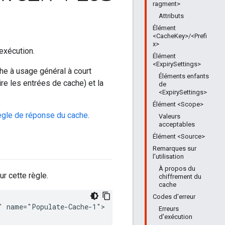
ragment>
Attributs
Élément
<CacheKey>/<Prefi
x>
'exécution.
Élément
<ExpirySettings>
he à usage général à court
Éléments enfants
ire les entrées de cache) et la
de
<ExpirySettings>
Élément <Scope>
ègle de réponse du cache
.
Valeurs
acceptables
Élément <Source>
Remarques sur
l'utilisation
À propos du
r cette règle.
chiffrement du
cache
Codes d'erreur
 name="Populate-Cache-1">

Erreurs
d'exécution