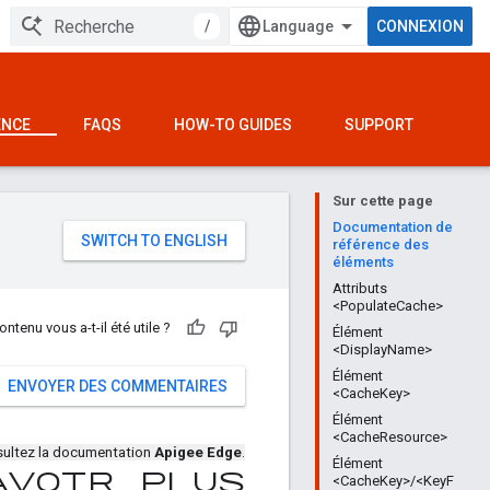
/
CONNEXION
ENCE
FAQS
HOW-TO GUIDES
SUPPORT
Sur cette page
e
Documentation de
référence des
éléments
Attributs
<PopulateCache>
ontenu vous a-t-il été utile ?
Élément
<DisplayName>
Élément
ENVOYER DES COMMENTAIRES
<CacheKey>
Élément
<CacheResource>
ultez la documentation
Apigee Edge
.
Élément
avoir plus
<CacheKey>/<KeyF