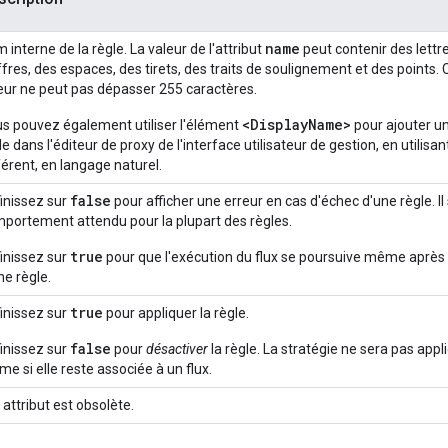
name
 interne de la règle. La valeur de l'attribut
peut contenir des lettr
ffres, des espaces, des tirets, des traits de soulignement et des points. 
eur ne peut pas dépasser 255 caractères.
<DisplayName>
s pouvez également utiliser l'élément
pour ajouter un 
le dans l'éditeur de proxy de l'interface utilisateur de gestion, en utilis
férent, en langage naturel.
false
inissez sur
pour afficher une erreur en cas d'échec d'une règle. Il 
portement attendu pour la plupart des règles.
true
inissez sur
pour que l'exécution du flux se poursuive même après 
ne règle.
true
inissez sur
pour appliquer la règle.
false
inissez sur
pour
désactiver
la règle. La stratégie ne sera pas appl
e si elle reste associée à un flux.
 attribut est obsolète.