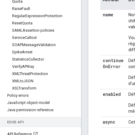
Quota
Raise
Fault
name
Nom
Regular
Expression
Protection
chi
Reset
Quota
val
SAMLAssertion policies
Service
Callout
Vou
règ
SOAPMessage
Validation
dif
Spike
Arrest
Statistics
Collector
continue
Déf
On
Error
Verify
APIKey
com
XMLThreat
Protection
Déf
XMLto
JSON
d'u
XSLTransform
enabled
Déf
Policy errors
Java
Script object model
Déf
Java permission reference
mêm
async
Cet
EDGE API
API Reference