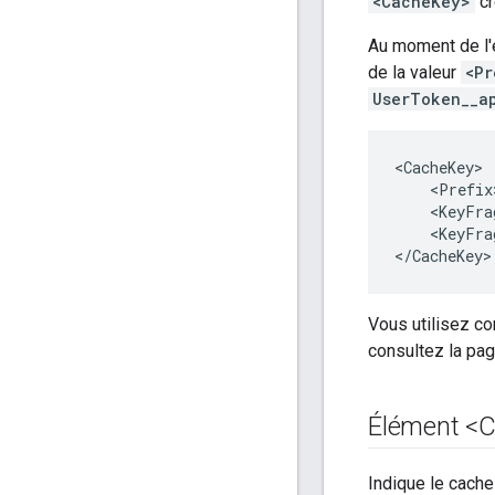
<CacheKey>
cr
Au moment de l'
de la valeur
<Pr
UserToken__a
<CacheKey>

    <Prefix
    <KeyFra
    <KeyFra
</CacheKey>
Vous utilisez c
consultez la pa
Élément <
Indique le cach