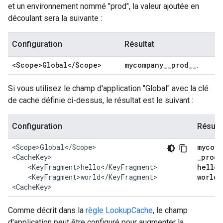
et un environnement nommé "prod", la valeur ajoutée en
découlant sera la suivante :
Configuration
Résultat
<Scope>Global<
/
Scope>
mycompany
_
_
prod
_
_
.
Si vous utilisez le champ d'application "Global" avec la clé
de cache définie ci-dessus, le résultat est le suivant :
Configuration
Résult
<Scope>Global</Scope>

mycomp
<CacheKey>

_
prod
_
    <KeyFragment>hello</KeyFragment>

hello
_
    <KeyFragment>world</KeyFragment>

world
.
<CacheKey>
Comme décrit dans la
règle LookupCache
, le champ
d'application peut être configuré pour augmenter la