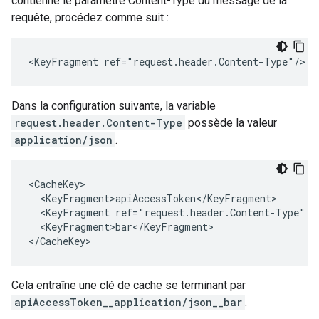
contienne le paramètre Content-Type du message de la
requête, procédez comme suit :
<KeyFragment ref="request.header.Content-Type"/>
Dans la configuration suivante, la variable
request.header.Content-Type
possède la valeur
application/json
.
<CacheKey>

  <KeyFragment>apiAccessToken</KeyFragment>

  <KeyFragment ref="request.header.Content-Type" />
  <KeyFragment>bar</KeyFragment>

</CacheKey>
Cela entraîne une clé de cache se terminant par
apiAccessToken__application/json__bar
.