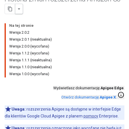
Na tej stronie
Wersja 2.0.2
Wersja 2.0.1 (nieaktualna)
Wersja 2.0.0 (wycofana)
Wersja 1.1.2 (wycofana)
Wersja 1.1.1 (nieaktualna)
Wersja 1.1.0 (nieaktualna)
Wersja 1.0.0 (wycofana)
Wyświetlasz dokumentację
Apigee Edge
.
info
Otwórz dokumentację
Apigee X
.
Uwaga:
rozszerzenia Apigee są dostępne w interfejsie Edge
dla klientów Google Cloud Apigee z planem
pomocy
Enterprise.
Uwaga:
rozszerzenia oznaczone jako wycofane nie będą już