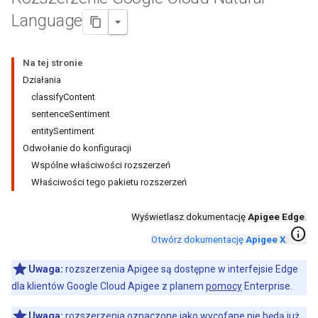
Language
Na tej stronie
Działania
classifyContent
sentenceSentiment
entitySentiment
Odwołanie do konfiguracji
Wspólne właściwości rozszerzeń
Właściwości tego pakietu rozszerzeń
Wyświetlasz dokumentację
Apigee Edge
.
info
Otwórz dokumentację
Apigee X
.
Uwaga:
rozszerzenia Apigee są dostępne w interfejsie Edge
dla klientów Google Cloud Apigee z planem
pomocy
Enterprise.
Uwaga:
rozszerzenia oznaczone jako wycofane nie będą już