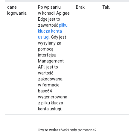
dane
Po wpisaniu
Brak.
Tak.
logowania
w konsoli Apigee
Edge jest to
zawartość
pliku
klucza konta
usługi
. Gdy jest
wysyłany za
pomocą
interfejsu
Management
API, jest to
wartość
zakodowana
w formacie
base64
wygenerowana
z pliku klucza
konta usługi.
Czy te wskazówki były pomocne?