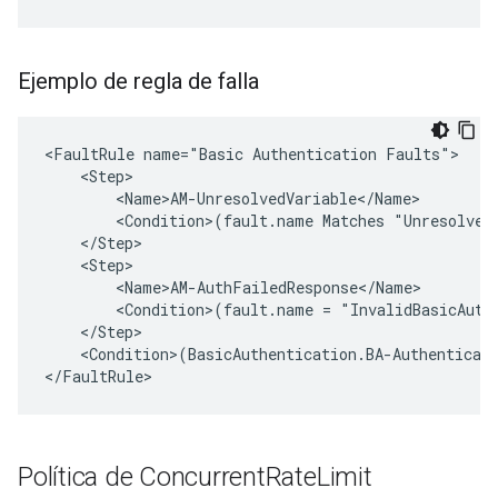
Ejemplo de regla de falla
<FaultRule name="Basic Authentication Faults">

    <Step>

        <Name>AM-UnresolvedVariable</Name>

        <Condition>(fault.name Matches "UnresolvedV
    </Step>

    <Step>

        <Name>AM-AuthFailedResponse</Name>

        <Condition>(fault.name = "InvalidBasicAuthe
    </Step>

    <Condition>(BasicAuthentication.BA-Authenticati
</FaultRule>
Política de Concurrent
Rate
Limit