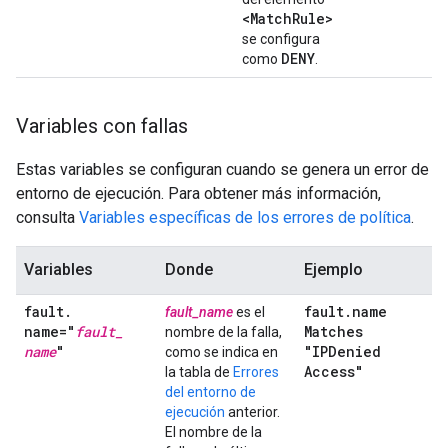
<Match
Rule>
se configura
DENY
como
.
Variables con fallas
Estas variables se configuran cuando se genera un error de
entorno de ejecución. Para obtener más información,
consulta
Variables específicas de los errores de política
.
Variables
Donde
Ejemplo
fault
.
fault
.
name
fault_name
es el
name="
fault
_
Matches
nombre de la falla,
name
"
"IPDenied
como se indica en
Access"
la tabla de
Errores
del entorno de
ejecución
anterior.
El nombre de la