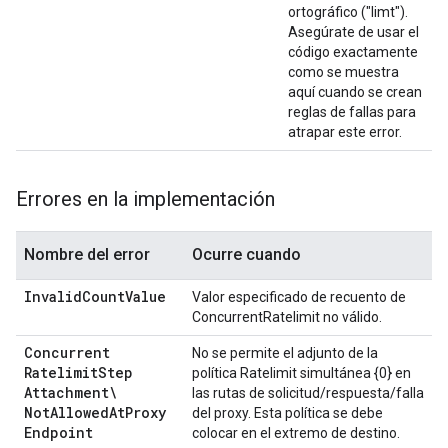
ortográfico ("limt").
Asegúrate de usar el
código exactamente
como se muestra
aquí cuando se crean
reglas de fallas para
atrapar este error.
Errores en la implementación
Nombre del error
Ocurre cuando
Invalid
Count
Value
Valor especificado de recuento de
ConcurrentRatelimit no válido.
Concurrent
No se permite el adjunto de la
Ratelimit
Step
política Ratelimit simultánea {0} en
Attachment\
las rutas de solicitud/respuesta/falla
Not
Allowed
At
Proxy
del proxy. Esta política se debe
Endpoint
colocar en el extremo de destino.