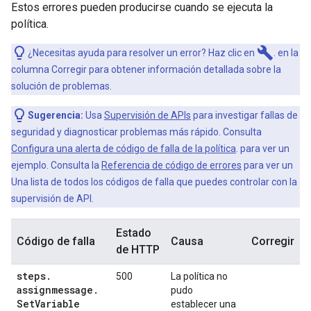
Estos errores pueden producirse cuando se ejecuta la
política.
build
¿Necesitas ayuda para resolver un error? Haz clic en
. en la
columna Corregir para obtener información detallada sobre la
solución de problemas.
Sugerencia:
Usa
Supervisión de APIs
para investigar fallas de
seguridad y diagnosticar problemas más rápido. Consulta
Configura una alerta de código de falla de la política
. para ver un
ejemplo. Consulta la
Referencia de código de errores
para ver un
Una lista de todos los códigos de falla que puedes controlar con la
supervisión de API.
Estado
Código de falla
Causa
Corregir
de HTTP
steps
.
500
La política no
assignmessage
.
pudo
Set
Variable
establecer una