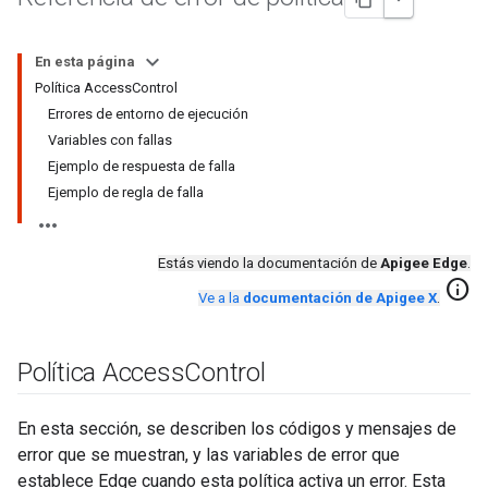
En esta página
Política AccessControl
Errores de entorno de ejecución
Variables con fallas
Ejemplo de respuesta de falla
Ejemplo de regla de falla
Estás viendo la documentación de
Apigee Edge
.
info
Ve a la
documentación de Apigee X
.
Política Access
Control
En esta sección, se describen los códigos y mensajes de
error que se muestran, y las variables de error que
establece Edge cuando esta política activa un error. Esta