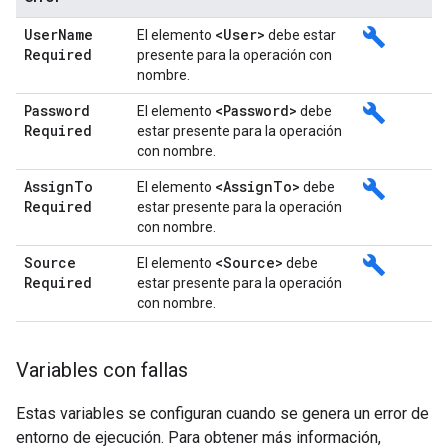
User
Name
<User>
build
El elemento
debe estar
Required
presente para la operación con
nombre.
Password
<Password>
build
El elemento
debe
Required
estar presente para la operación
con nombre.
Assign
To
<Assign
To>
build
El elemento
debe
Required
estar presente para la operación
con nombre.
Source
<Source>
build
El elemento
debe
Required
estar presente para la operación
con nombre.
Variables con fallas
Estas variables se configuran cuando se genera un error de
entorno de ejecución. Para obtener más información,