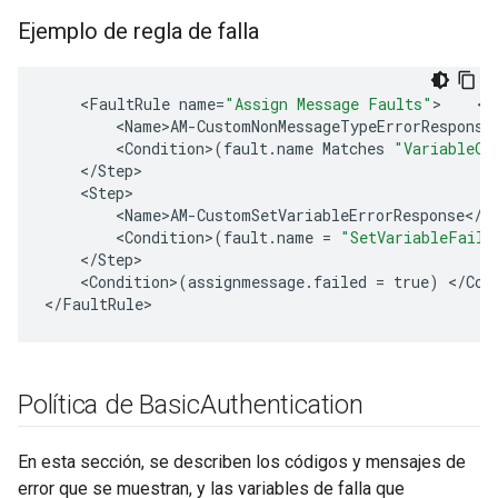
Ejemplo de regla de falla
<
FaultRule
name
=
"Assign Message Faults"
>
<
S
<
Name>AM
-
CustomNonMessageTypeErrorResponse
<
Condition
>
(
fault
.
name
Matches
"VariableOf
<
/
Step
<
Step
<
Name>AM
-
CustomSetVariableErrorResponse
<
/
N
<
Condition
>
(
fault
.
name
=
"SetVariableFaile
<
/
Step
<
Condition
>
(
assignmessage
.
failed
=
true
)
<
/
Con
<
/
FaultRule
>
Política de Basic
Authentication
En esta sección, se describen los códigos y mensajes de
error que se muestran, y las variables de falla que