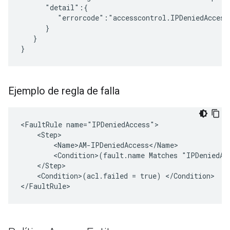
      "detail":{

         "errorcode":"accesscontrol.IPDeniedAccess"
      }

   }

}
Ejemplo de regla de falla
<FaultRule name="IPDeniedAccess">

    <Step>

        <Name>AM-IPDeniedAccess</Name>

        <Condition>(fault.name Matches "IPDeniedAcc
    </Step>

    <Condition>(acl.failed = true) </Condition>

</FaultRule>