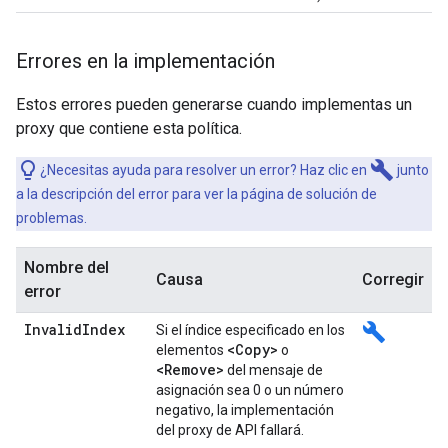
Errores en la implementación
Estos errores pueden generarse cuando implementas un
proxy que contiene esta política.
build
¿Necesitas ayuda para resolver un error? Haz clic en
junto
a la descripción del error para ver la página de solución de
problemas.
Nombre del
Causa
Corregir
error
Invalid
Index
build
Si el índice especificado en los
<Copy>
elementos
o
<Remove>
del mensaje de
asignación sea 0 o un número
negativo, la implementación
del proxy de API fallará.