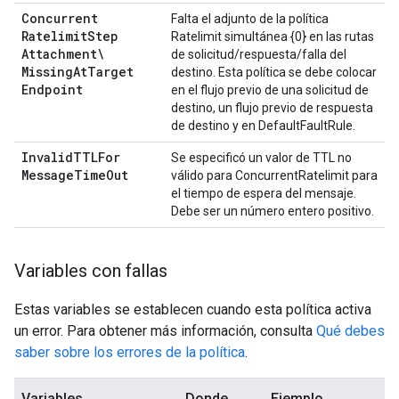
Concurrent
Falta el adjunto de la política
Ratelimit
Step
Ratelimit simultánea {0} en las rutas
Attachment\
de solicitud/respuesta/falla del
Missing
At
Target
destino. Esta política se debe colocar
Endpoint
en el flujo previo de una solicitud de
destino, un flujo previo de respuesta
de destino y en DefaultFaultRule.
Invalid
TTLFor
Se especificó un valor de TTL no
Message
Time
Out
válido para ConcurrentRatelimit para
el tiempo de espera del mensaje.
Debe ser un número entero positivo.
Variables con fallas
Estas variables se establecen cuando esta política activa
un error. Para obtener más información, consulta
Qué debes
saber sobre los errores de la política
.
Variables
Donde
Ejemplo