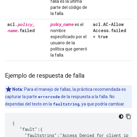
falla es la última
parte del código de
la falla.
acl
.
policy
_
acl
.
AC-Allow
policy_name
es el
name
.
failed
Access
.
failed
nombre
= true
especificado por el
usuario de la
política que generó
la falla.
Ejemplo de respuesta de falla
Nota:
Para el manejo de fallas, la práctica recomendada es
capturar la parte
errorcode
de la respuesta a la falla. No
dependas del texto en la
faultstring
, ya que podría cambiar.
{

   "fault":{

     "faultstring":"Access Denied for client ip : 5