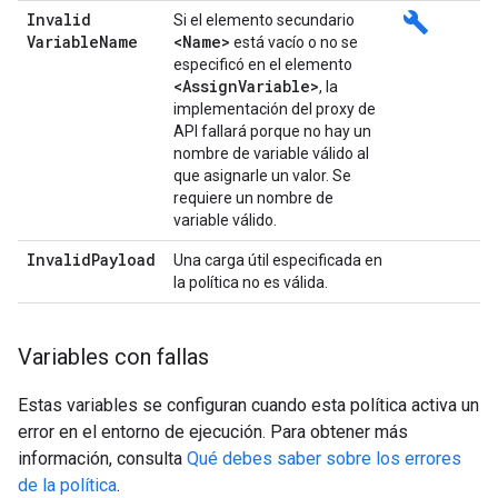
Invalid
build
Si el elemento secundario
Variable
Name
<Name>
está vacío o no se
especificó en el elemento
<Assign
Variable>
, la
implementación del proxy de
API fallará porque no hay un
nombre de variable válido al
que asignarle un valor. Se
requiere un nombre de
variable válido.
Invalid
Payload
Una carga útil especificada en
la política no es válida.
Variables con fallas
Estas variables se configuran cuando esta política activa un
error en el entorno de ejecución. Para obtener más
información, consulta
Qué debes saber sobre los errores
de la política
.