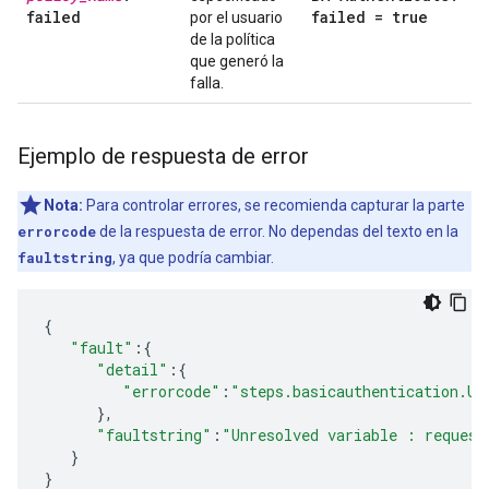
failed
failed = true
por el usuario
de la política
que generó la
falla.
Ejemplo de respuesta de error
Nota:
Para controlar errores, se recomienda capturar la parte
errorcode
de la respuesta de error. No dependas del texto en la
faultstring
, ya que podría cambiar.
{
"fault"
:{
"detail"
:{
"errorcode"
:
"steps.basicauthentication.Un
},
"faultstring"
:
"Unresolved variable : request
}
}