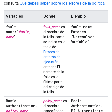
consulta
Qué debes saber sobre los errores de la política
.
Variables
Donde
Ejemplo
fault
.
fault
.
name
fault_name
es
name="
fault
_
Matches
el nombre de
name
"
"Unresolved
la falla, como
Variable"
se indica en la
tabla de
Errores del
entorno de
ejecución
anterior. El
nombre de la
falla es la
última parte
del código de
la falla.
Basic
Basic
policy_name
es
Authentication
.
Authentication
.
el nombre
policy
_
name
.
BA-Authenticate
.
especificado