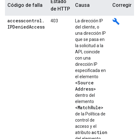
Estado
Código de falla
Causa
Corregir
de HTTP
accesscontrol
.
build
403
La dirección IP
IPDenied
Access
del cliente, o
una dirección IP
que se pasa en
la solicitud a la
API, coincide
con una
dirección IP
especificada en
el elemento
<Source
Address>
dentro del
elemento
<Match
Rule>
de la Política de
control de
acceso y el
action
atributo
del elemento