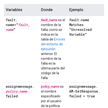
Variables
Donde
Ejemplo
fault
.
fault
.
name
fault_name
es el
name="
fault
_
Matches
nombre de la
name
"
"Unresolved
falla, como se
Variable"
indica en la
tabla de
Errores
del entorno de
ejecución
anterior. El
nombre de la
falla es la
última parte del
código de la
falla.
assignmessage
.
assignmessage
.
policy_name
es
policy
_
name
.
AM-Set
Response
.
el nombre
failed
failed = true
especificado
por el usuario
de la política