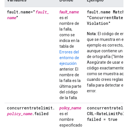
fault
.
name="
fault
_
fault
.
name Matche
fault_name
name
"
"Concurrent
Rateli
es el
Violation"
nombre de
la falla,
Nota:
El código de erro
como se
que se muestra en el
indica en la
ejemplo es correcto,
tabla de
aunque contiene un er
Errores del
de ortografía ("limte").
entorno de
Asegúrate de usar el
ejecución
código exactamente
anterior. El
como se muestra aquí
nombre de
cuando crees reglas d
la falla es la
falla para detectar est
última parte
error.
del código
de la falla.
concurrentratelimit
.
concurrentratelim
policy_name
policy
_
name
.
failed
CRL-Rate
Limit
Poli
es el
failed = true
nombre
especificado