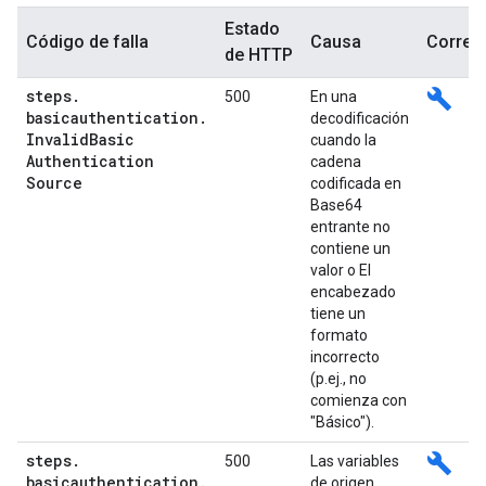
Estado
Código de falla
Causa
Corregi
de HTTP
steps
.
build
500
En una
basicauthentication
.
decodificación
Invalid
Basic
cuando la
Authentication
cadena
Source
codificada en
Base64
entrante no
contiene un
valor o El
encabezado
tiene un
formato
incorrecto
(p.ej., no
comienza con
"Básico").
steps
.
build
500
Las variables
basicauthentication
.
de origen