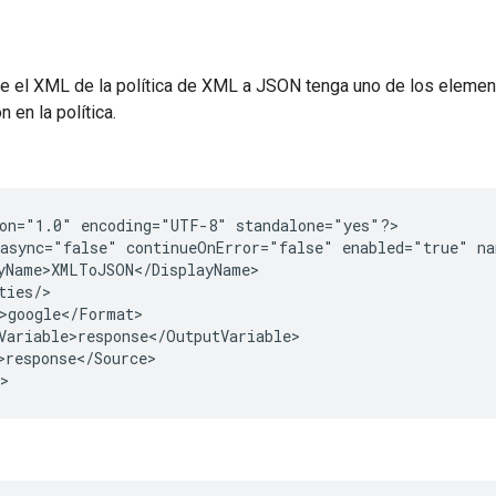
e el XML de la política de XML a JSON tenga uno de los eleme
 en la política.
on="1.0" encoding="UTF-8" standalone="yes"?>

async="false" continueOnError="false" enabled="true" na
yName>XMLToJSON</DisplayName>

ties/>

>google</Format>

Variable>response</OutputVariable>

>response</Source>
