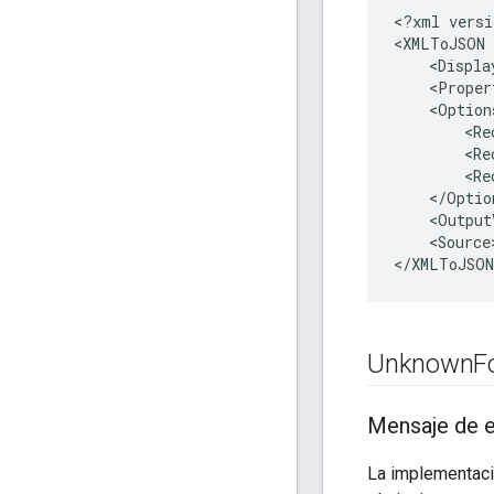
<?xml versi
<XMLToJSON 
    <Displa
    <Proper
    <Options
        <Re
        <Re
        <Re
    </Option
    <Output
    <Source
Unknown
F
Mensaje de e
La implementaci