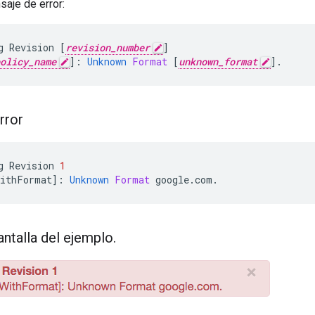
saje de error:
g
Revision
[
revision_number
]
olicy_name
]
:
Unknown
Format
[
unknown_format
]
.
rror
g
Revision
1
WithFormat
]
:
Unknown
Format
google
.
com
.
antalla del ejemplo
.