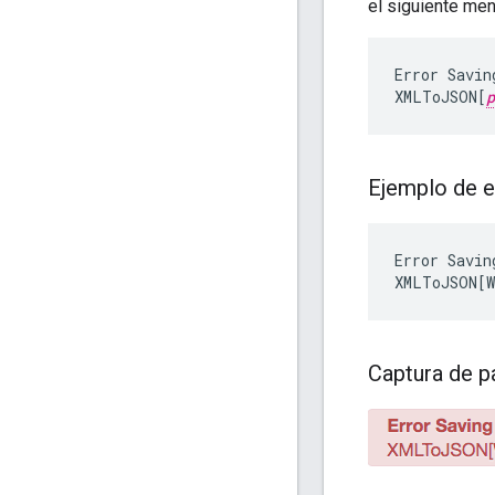
el siguiente men
Error
Savin
XMLToJSON
[
p
Ejemplo de e
Error
Savin
XMLToJSON
[
Captura de p