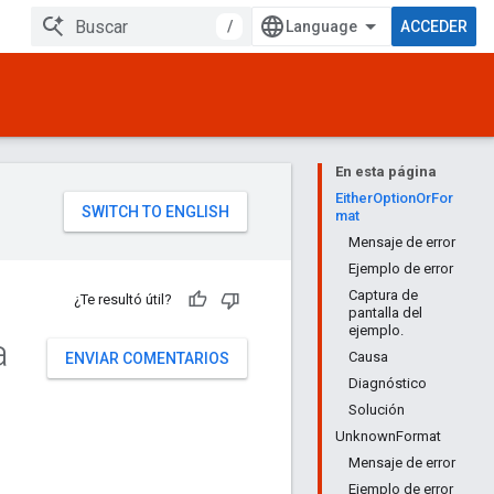
/
ACCEDER
En esta página
EitherOptionOrFor
mat
Mensaje de error
Ejemplo de error
Captura de
¿Te resultó útil?
pantalla del
ejemplo.
a
Causa
ENVIAR COMENTARIOS
Diagnóstico
Solución
UnknownFormat
Mensaje de error
Ejemplo de error