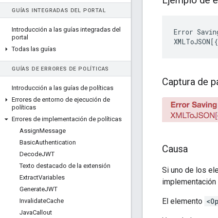
Ejemplo de e
GUÍAS INTEGRADAS DEL PORTAL
Introducción a las guías integradas del
Error Savin
portal
Todas las guías
GUÍAS DE ERRORES DE POLÍTICAS
Captura de p
Introducción a las guías de políticas
Errores de entorno de ejecución de
políticas
Errores de implementación de políticas
Assign
Message
Basic
Authentication
Causa
Decode
JWT
Texto destacado de la extensión
Si uno de los e
Extract
Variables
implementación d
Generate
JWT
El elemento
<O
Invalidate
Cache
Java
Callout