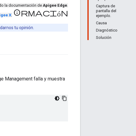
ndo la documentación de
Apigee Edge
.
Captura de
pantalla del
información
igee X
.
ejemplo.
Causa
darnos tu opinión.
Diagnóstico
Solución
dge Management falla y muestra