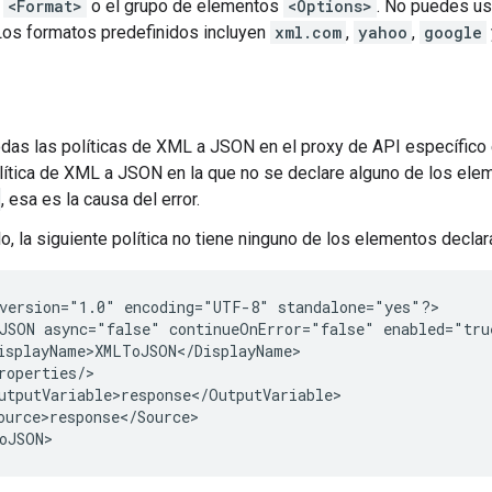
o
<Format>
o el grupo de elementos
<Options>
. No puedes u
os formatos predefinidos incluyen
xml.com
,
yahoo
,
google
das las políticas de XML a JSON en el proxy de API específico en
lítica de XML a JSON en la que no se declare alguno de los el
, esa es la causa del error.
o, la siguiente política no tiene ninguno de los elementos decla
version="1.0" encoding="UTF-8" standalone="yes"?>

JSON async="false" continueOnError="false" enabled="tru
isplayName>XMLToJSON</DisplayName>

roperties/>

utputVariable>response</OutputVariable>

ource>response</Source>
