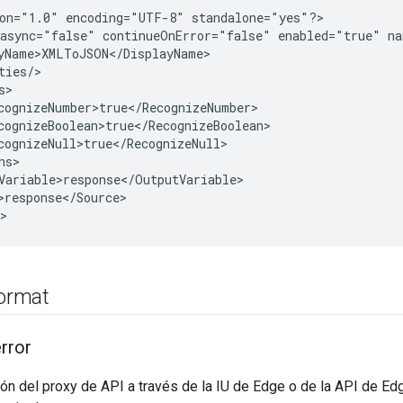
on="1.0" encoding="UTF-8" standalone="yes"?>

async="false" continueOnError="false" enabled="true" na
yName>XMLToJSON</DisplayName>

ties/>

>

cognizeNumber>true</RecognizeNumber>

cognizeBoolean>true</RecognizeBoolean>

cognizeNull>true</RecognizeNull>

s>

Variable>response</OutputVariable>

>response</Source>

ormat
rror
ón del proxy de API a través de la IU de Edge o de la API de E