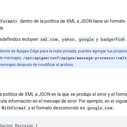
<Format>
dentro de la política de XML a JSON tiene un formato 
a.
edefinidos incluyen
xml.com
,
yahoo
,
google
y
badgerFish
.
cliente de Apigee Edge para la nube privada, puedes agregar tus propios
de mensajes:
/opt/apigee/conf/apigee/message-processor/xmlt
ensajes después de modificar el archivo.
 la política de XML a JSON en la que se produjo el error y el fo
esta información en el mensaje de error. Por ejemplo, en el siguie
s
WithFormat
y el formato desconocido es
google.com
:
Saving
Revision
1