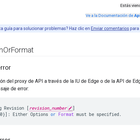
Estás vie
Ve a la Documentación de
Ap
sta guía para solucionar problemas? Haz clic en
Enviar comentarios
para 
n
Or
Format
rror
ón del proxy de API a través de la IU de Edge o de la API de E
saje de error:
g
Revision
[
revision_number
]
0}
]
:
Either
Options
or
Format
must
be
specified
.