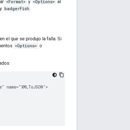
sar
<Format>
y
<Options>
al
y
badgerFish
.
 el que se produjo la falla. Si
ementos
<Options>
o
rados:
e" name="XMLToJSON">
