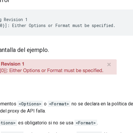
rror
g Revision 1

antalla del ejemplo
.
lementos
<Options>
o
<Format>
no se declara en la política 
el proxy de API falla.
ptions>
es obligatorio si no se usa
<Format>
.