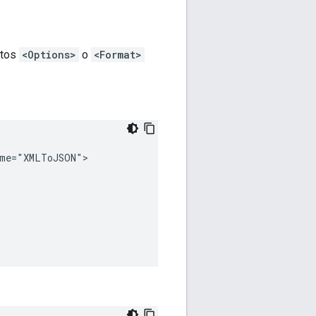
ntos
<Options>
o
<Format>
me="XMLToJSON">
