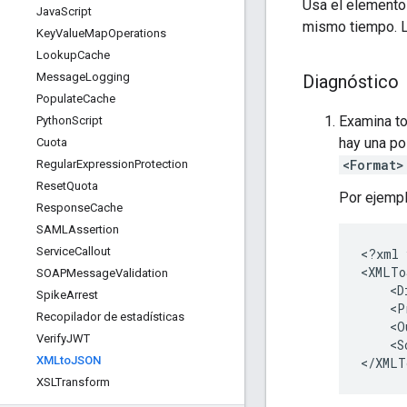
Usa el element
Java
Script
mismo tiempo. L
Key
Value
Map
Operations
Lookup
Cache
Message
Logging
Diagnóstico
Populate
Cache
Examina to
Python
Script
hay una po
Cuota
<Format>
Regular
Expression
Protection
Reset
Quota
Por ejempl
Response
Cache
SAMLAssertion
Service
Callout
<?xml 
<XMLTo
SOAPMessage
Validation
    <D
Spike
Arrest
    <P
Recopilador de estadísticas
    <O
Verify
JWT
    <S
XMLto
JSON
XSLTransform