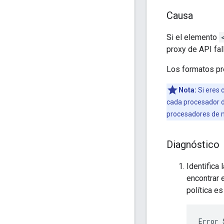
Causa
Si el elemento
proxy de API fall
Los formatos pr
Nota:
Si eres 
cada procesador 
procesadores de m
Diagnóstico
Identifica
encontrar 
política e
Error