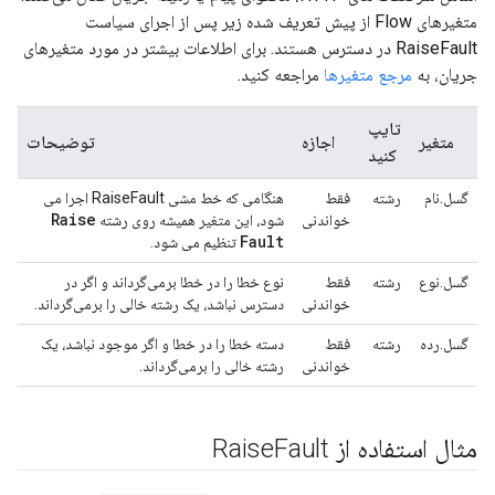
متغیرهای Flow از پیش تعریف شده زیر پس از اجرای سیاست
RaiseFault در دسترس هستند. برای اطلاعات بیشتر در مورد متغیرهای
جریان، به
مرجع متغیرها
مراجعه کنید.
تایپ
متغیر
اجازه
توضیحات
کنید
گسل.نام
رشته
فقط
هنگامی که خط مشی RaiseFault اجرا می
Raise
خواندنی
شود، این متغیر همیشه روی رشته
Fault
تنظیم می شود.
گسل.نوع
رشته
فقط
نوع خطا را در خطا برمی‌گرداند و اگر در
خواندنی
دسترس نباشد، یک رشته خالی را برمی‌گرداند.
گسل.رده
رشته
فقط
دسته خطا را در خطا و اگر موجود نباشد، یک
خواندنی
رشته خالی را برمی‌گرداند.
مثال استفاده از Raise
Fault