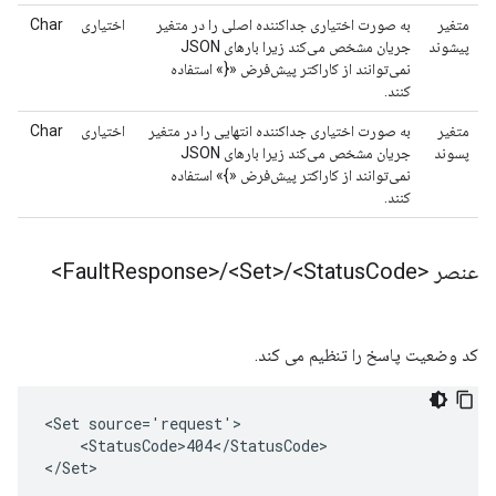
متغیر
به صورت اختیاری جداکننده اصلی را در متغیر
اختیاری
Char
پیشوند
جریان مشخص می‌کند زیرا بارهای JSON
نمی‌توانند از کاراکتر پیش‌فرض «{» استفاده
کنند.
متغیر
به صورت اختیاری جداکننده انتهایی را در متغیر
اختیاری
Char
پسوند
جریان مشخص می‌کند زیرا بارهای JSON
نمی‌توانند از کاراکتر پیش‌فرض «}» استفاده
کنند.
عنصر <Fault
Code>
<Status
/
<Set>
/
Response>
کد وضعیت پاسخ را تنظیم می کند.
<Set source='request'>

    <StatusCode>404</StatusCode>

</Set>