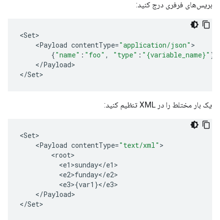
بریس‌های فرفری درج کنید:
<
Set
<
Payload
contentType
=
"application/json"
{
"name"
:
"foo"
,
"type"
:
"{variable_name}"
}
<
/
Payload
>

<
/
Set
>
یک بار مختلط را در XML تنظیم کنید:
<
Set
<
Payload
contentType
=
"text/xml"
<
root
<
e1>sunday
<
/
e1
<
e2>funday
<
/
e2
<
e3
>
{
var1
}
<
/
e3
<
/
Payload
>

<
/
Set
>