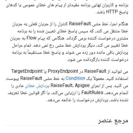
برنامه و کاربران نهایی برنامه مفیدتر از پیام های خطای عمومی یا کدهای
پاسخ HTTP باشد.
هنگام اجرا، خط مشی RaiseFault کنترل را از جریان فعلی به جریان
خطا منتقل می کند، که سپس پاسخ خطای تعیین شده را به برنامه
مشتری درخواست کننده برمی گرداند. هنگامی که پیام Flow به جریان
خطا تغییر می کند، دیگر پردازش خط مشی رخ نمی دهد. تمام مراحل
پردازش باقی مانده دور زده می شوند و پاسخ خطا مستقیماً به برنامه
درخواست کننده بازگردانده می شود.
می توانید از RaiseFault در ProxyEndpoint یا TargetEndpoint
استفاده کنید. معمولاً یک
Condition
به خط مشی RaiseFault پیوست
می کنید. پس از اجرای RaiseFault، Apigee
پردازش خطای
عادی را
انجام می‌دهد، FaultRules را ارزیابی می‌کند، یا اگر قوانین خطا تعریف
نشده باشد، پردازش درخواست را خاتمه می‌دهد.
مرجع عنصر