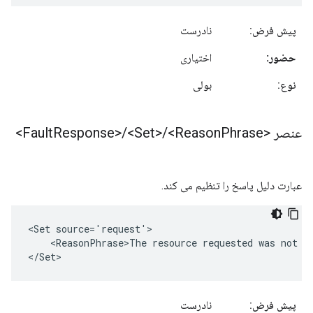
پیش فرض:
نادرست
حضور:
اختیاری
نوع:
بولی
عنصر <Fault
Phrase>
<Reason
/
<Set>
/
Response>
عبارت دلیل پاسخ را تنظیم می کند.
<Set source='request'>     

    <ReasonPhrase>The resource requested was not fo
</Set>
پیش فرض:
نادرست