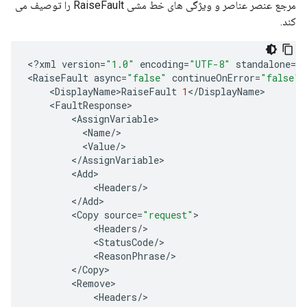
مرجع عنصر عناصر و ویژگی های خط مشی RaiseFault را توصیف می
کند.
<
?
xml
version
=
"1.0"
encoding
=
"UTF-8"
standalone
=
"
<
RaiseFault
async
=
"false"
continueOnError
=
"false"
<
DisplayName>RaiseFault
1
<
/
DisplayName
<
FaultResponse
<
AssignVariable
<
Name
/
<
Value
/
<
/
AssignVariable
<
Add
<
Headers
/
<
/
Add
<
Copy
source
=
"request"
<
Headers
/
<
StatusCode
/
<
ReasonPhrase
/
<
/
Copy
<
Remove
<
Headers
/