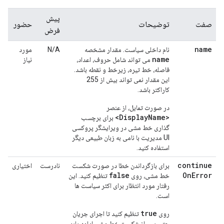
پیش
صفت
توضیحات
حضور
فرض
name
نام داخلی سیاست. مقدار مشخصه
N/A
مورد
name
می تواند شامل حروف، اعداد،
نیاز
فاصله، خط تیره، زیرخط و نقطه باشد.
این مقدار نمی تواند بیش از 255
کاراکتر باشد.
در صورت تمایل، از عنصر
<DisplayName>
برای برچسب
گذاری خط مشی در ویرایشگر پروکسی
UI مدیریت با نامی به زبان طبیعی دیگر
استفاده کنید.
continue
برای بازگرداندن خطا در صورت شکست
نادرست
اختیاری
false
On
Error
خط مشی، روی
تنظیم کنید. این
رفتار مورد انتظار برای اکثر سیاست ها
است.
true
روی
تنظیم کنید تا اجرای جریان
حتی پس از شکست خط مشی ادامه یابد.