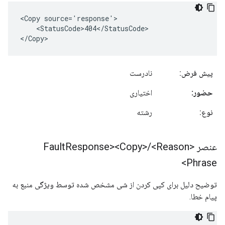
<Copy source='response'>

    <StatusCode>404</StatusCode>      

</Copy>
پیش فرض:
نادرست
حضور:
اختیاری
نوع:
رشته
عنصر <Fault
<Reason
/
Response><Copy>
Phrase>
توضیح دلیل برای کپی کردن از شی مشخص شده توسط ویژگی منبع به
پیام خطا.