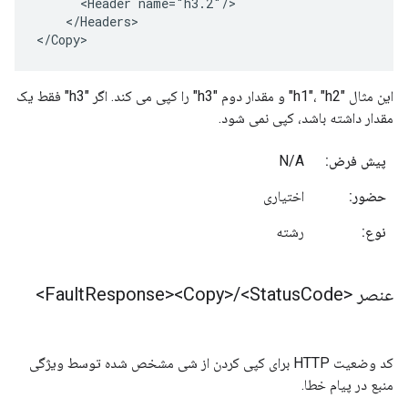
      <Header name="h3.2"/>

    </Headers>

</Copy>
این مثال "h1"، "h2" و مقدار دوم "h3" را کپی می کند. اگر "h3" فقط یک
مقدار داشته باشد، کپی نمی شود.
پیش فرض:
N/A
حضور:
اختیاری
نوع:
رشته
عنصر <Fault
Code>
<Status
/
Response><Copy>
کد وضعیت HTTP برای کپی کردن از شی مشخص شده توسط ویژگی
منبع در پیام خطا.