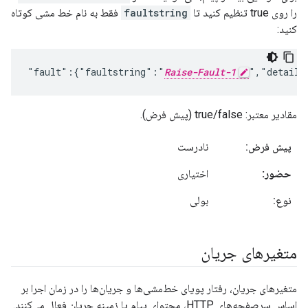
را روی true تنظیم کنید تا
faultstring
فقط به نام خط مشی کوتاه
کنید:
"fault":{"faultstring":"
Raise-Fault-1
","detail"
مقادیر معتبر: true/false (پیش فرض).
پیش فرض:
نادرست
حضور:
اختیاری
نوع:
بولی
متغیرهای جریان
متغیرهای جریان، رفتار پویای خط‌مشی‌ها و جریان‌ها را در زمان اجرا بر
اساس سرصفحه‌های HTTP، محتوای پیام یا زمینه جریان فعال می‌کنند.