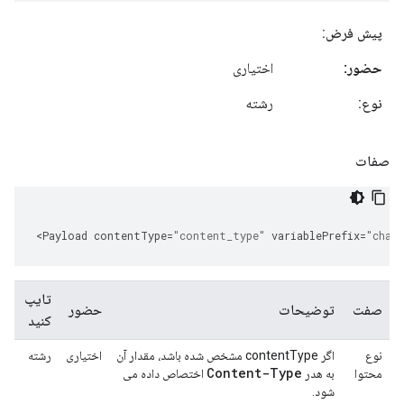
پیش فرض:
حضور:
اختیاری
نوع:
رشته
صفات
<
Payload
contentType
=
"content_type"
variablePrefix
=
"char"
تایپ
صفت
توضیحات
حضور
کنید
نوع
اگر contentType مشخص شده باشد، مقدار آن
اختیاری
رشته
Content-Type
محتوا
به هدر
اختصاص داده می
شود.