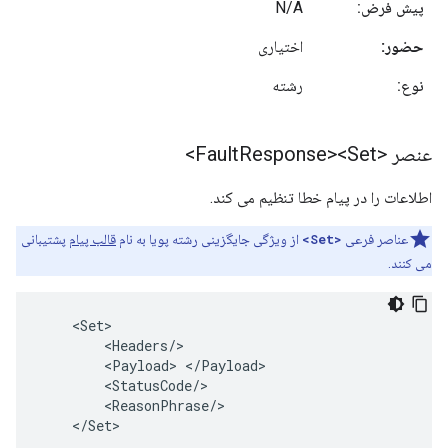
پیش فرض:
N/A
حضور:
اختیاری
نوع:
رشته
عنصر <Fault
Response><Set>
اطلاعات را در پیام خطا تنظیم می کند.
عناصر فرعی
<Set>
از ویژگی جایگزینی رشته پویا به نام
قالب پیام
پشتیبانی
می کنند.
<
Set
<
Headers
/
<
Payload
>
<
/
Payload
<
StatusCode
/
<
ReasonPhrase
/
<
/
Set
>