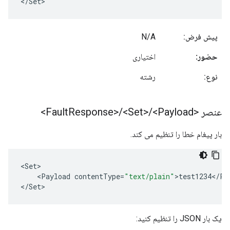
</Set>
پیش فرض:
N/A
حضور:
اختیاری
نوع:
رشته
عنصر <Fault
<Payload>
/
<Set>
/
Response>
بار پیغام خطا را تنظیم می کند.
<
Set
<
Payload
contentType
=
"text/plain"
>
test1234
<
/
Pa
<
/
Set
>
یک بار JSON را تنظیم کنید: