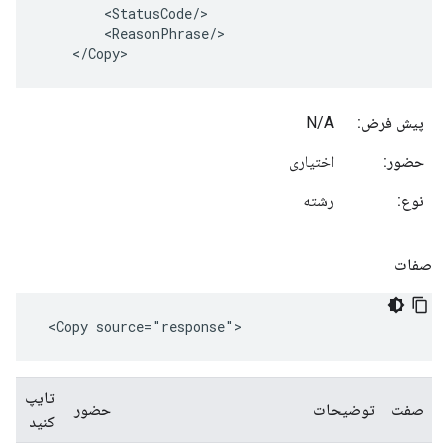
        <StatusCode/>

        <ReasonPhrase/>

    </Copy>
پیش فرض:
N/A
حضور:
اختیاری
نوع:
رشته
صفات
<Copy source="response">
تایپ
صفت
توضیحات
حضور
کنید