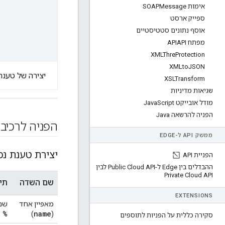
אימות SOAPMessage
ספייק ארסט
אוסף נתונים סטטיסטיים
מפתח APIAPI
XMLThre
Protection
XMLto
JSON
יצירה של טענת נכוֹנוּת (on
XSLTransform
שגיאות מדיניות
מודל אובייקט Java
Script
הפניה להרשאה Java
הפניה לרכיב
ממשק API ל-EDGE
יצירת טענת נכוֹנוּת (sertion
הפניית API
ההבדלים בין Edge ל-Public Cloud API לבין
Private Cloud API
שם השדה
תי
EXTENSIONS
מאפיין אחד
שם 
 %
name
)
(
סקירה כללית על הפניות לתוספים