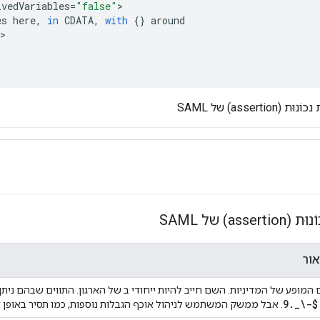
lvedVariables
=
"false"
es
here
,
in
CDATA
,
with
{}
around
asserti) של SAML
as) של SAML
אור
המופע של המדיניות. השם חייב להיות ייחודי ב של הארגון. התווים שבהם ני
9
.
_
\-$
. אבל ממשק המשתמש לניהול אוכף הגבלות נוספות, כמו תסיר באופן א