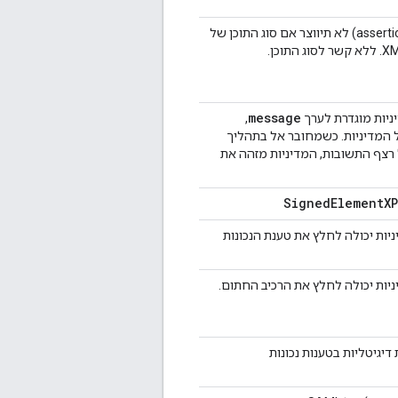
. כברירת מחדל, טענת נכוֹנוּת (assertion) לא תיווצר אם סוג התוכן של
message
ניות מוגדרת לערך
,
 המדיניות. כשמחובר אל בתהליך
רצף התשובות, המדיניות מזהה את
SignedElementXP
מסמך XML נכנס שממנו המדיניות יכולה לחלץ את טענת הנכונות
 מסמך XML נכנס שממנו המדיניות יכולה לחלץ את הרכיב החתום.
אימות חתימות דיגיטליות בטענות נכונות