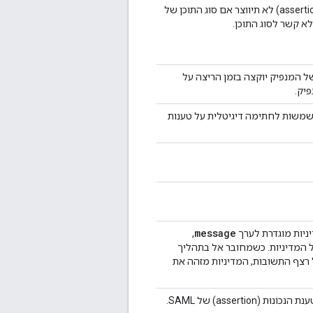
. כברירת מחדל, טענת נכוֹנוּת (assertion) לא תיווצר אם סוג התוכן של
ל המנפיק יוקצה בזמן הריצה על
יק.
טי שמשמשות לחתימה דיגיטלית על טענות
message
ניות מוגדרת לערך
,
 המדיניות. כשמחובר אל בתהליך
רצף התשובות, המדיניות מזהה את