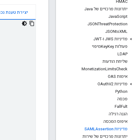
HMAC
יתרונות מרכזיים של Java
Java
Script
JSONThreat
Protection
JSONto
XML
מדיניות JWS ו-JWT
פעולות Key
Keyמיפוי
LDAP
שליחת הודעות
Monetization
Limits
Check
אימות OAS
מדיניות OAuth
V2
Python
מכסה
Fall
Fult
הגנה רגילה
איפוס המכסה
מדיניות SAMLAssertion
יתרונות מרכזיים של שירות