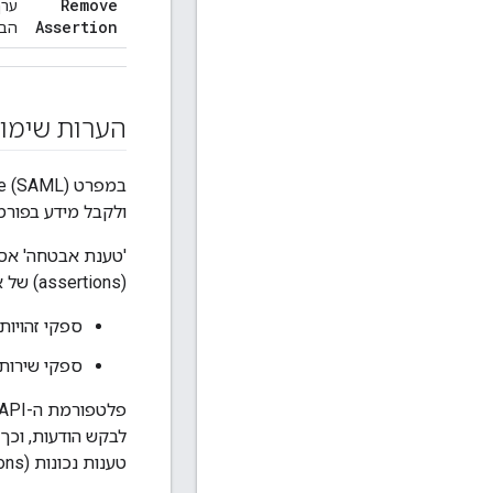
Remove
ערך
Assertion
הבק
הערות שימו
ולקבל מידע בפורמט XML לצורך אימות א
'טענת אבטחה' אסי
(assertions) של אבטחה מנוהלות וצרכות על ידי סוגי ישויות:
ספקי זהויות: יצירת טענו
ספקי שירות: אימות טענות נכונות
טענות נכונות (assertions) בהודעות בקשה נכנסות.