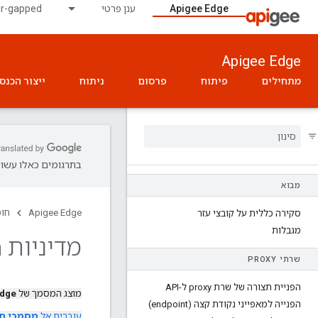
Apigee Edge
ענן פרטי
ir-gapped
Apigee Edge
מתחילים
פיתוח
פרסום
ניתוח
ייצור הכנס
בתרגומים כאלו עשויו
מבוא
Apigee Edge
חומ
סקירה כללית על קובצי עזר
מגבלות
מדיניות SAMLAssertion
שרתי PROXY
הפניית תצורה של שרת proxy ל-API
מוצג המסמך של
Edge
הפנייה למאפייני נקודת קצה (endpoint)
עוברים אל
מסמכי תיעוד 