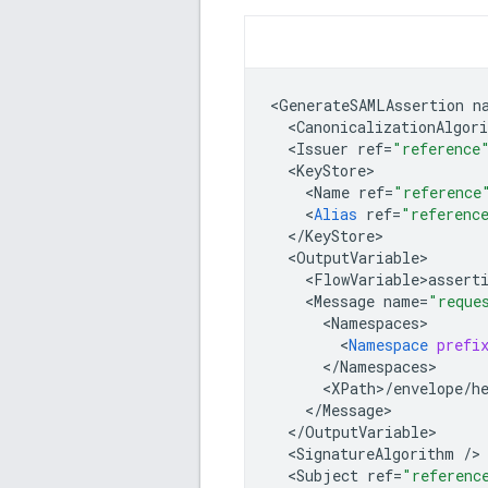
<
GenerateSAMLAssertion
n
<
CanonicalizationAlgor
<
Issuer
ref
=
"reference
<
KeyStore
<
Name
ref
=
"reference
<
Alias
ref
=
"referenc
<
/
KeyStore
<
OutputVariable
<
FlowVariable>assert
<
Message
name
=
"reque
<
Namespaces
<
Namespace
prefi
<
/
Namespaces
<
XPath
>
/
envelope
/
h
<
/
Message
<
/
OutputVariable
<
SignatureAlgorithm
/
<
Subject
ref
=
"referenc