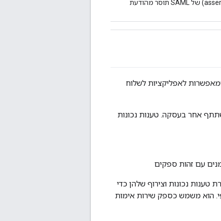
, טענת הנכוֹנוּת (assertion) של SAML תוסר מהודעת
דר פורמטים ופרוטוקולים שמאפשרות לאפליקציות לשלוח
תתף אחר בעסקה. טענות נכונות
צירת טענות נכונות וצירוף שלהן כדי
י שירותים לקצה העורפי. הוא משמש כספק שירות אימות