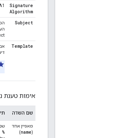
Signature
SHA1 א
Algorithm
Subject
המזהה 
הער
ct.
Template
אם קיימת,
דיג
אימות טענת נכוֹנוּת (ertion
שם השדה
תי
מאפיין אחד
שם 
 %
name
)
(