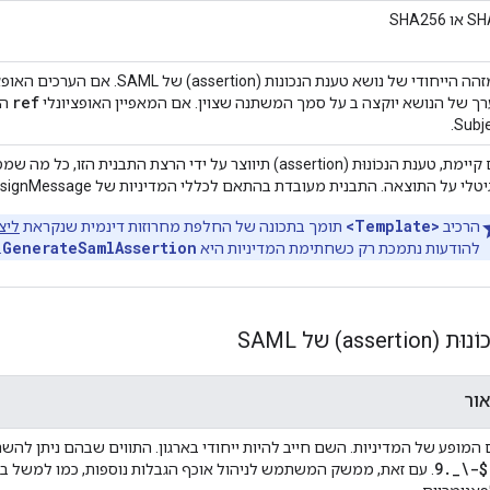
ו SHA256
הייחודי של נושא טענת הנכונות (assertion) של SAML. אם הערכים האופציונליים מאפיין
ref
ך של הנושא יוקצה ב על סמך המשתנה שצוין. אם המאפיין האופציונלי
הו
Subje
 טענת הנכוֹנוּת (assertion) תיווצר על ידי הרצת התבנית הזו, כל מה שמסומן כ-
יטלי על התוצאה. התבנית מעובדת בהתאם לכללי המדיניות של AssignMessage. ראו
<Template>
הרכיב
תומך בתכונה של החלפת מחרוזות דינמית שנקראת
ליצ
GenerateSamlAssertion
להודעות נתמכת רק כשחתימת המדיניות היא
.
ass) של SAML
אור
המופע של המדיניות. השם חייב להיות ייחודי בארגון. התווים שבהם ניתן לה
9._\-$
. עם זאת, ממשק המשתמש לניהול אוכף הגבלות נוספות, כמו למשל בא