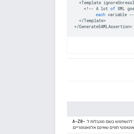
<
Template
ignoreUnreso
<
!
--
A
lot
of
XML
go
each
variable
--
<
/
Template
>

<
/
GenerateSAMLAssertion
>
A-Z0-
תן להשתמש בשם מוגבלות ל:
וטומטי תווים שאינם אלפאנומריים.