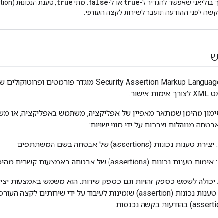
true
false
true
 בוליאני שאפשר להגדיר ל-
או ל-
. מתי
שה לפני ההודעה תועבר לשירות לקצה העורפי.
ש
במפרט Security Assertion Markup Language (SAML) מוג
ישור.
מון מהימן שמתאר מאפיין של אפליקציה, משתמש באפליקציה, או מש
ת נכונות (assertions) של אבטחה בשם המשתתפים
 (assertions) של אבטחה באמצעות קשרים מהימנים עם זהות ספקים
פלטפורמת ה-API יכולה לשמש כספק זהויות וגם כספק שירות. הוא משמש באמצעות י
לבקש הודעות, וכך טענות נכוֹנוּת (assertion) שזמינות לעיבוד על יד