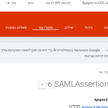
‫Apigee on GDC a
ממשק API לניטור
חוש
עוד
ות
ניהול
שילוב
חומרי עזר
שאלות נפוצות
‫Google משתמשת בטכנולוגיית AI כדי לתרגם תוכן לשפה המועדפת עליך.
ת להיות שגיאות.
רי עזר
.
Apigee 
מידע
של Apigee X
.