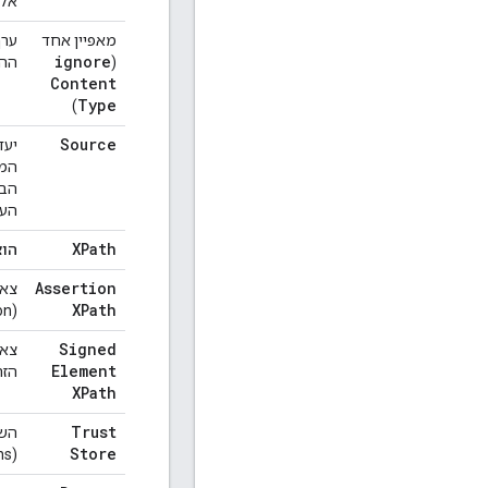
אלפ
מאפיין אחד
ערך
ignore
(
ההודעה ה
Content
Type
)
Source
יעד
המד
הבק
הע
XPath
הוצ
Assertion
צא
XPath
(assertion) של SAML.
Signed
צא
Element
הזה 
XPath
Trust
Store
(assertions) של SAML.