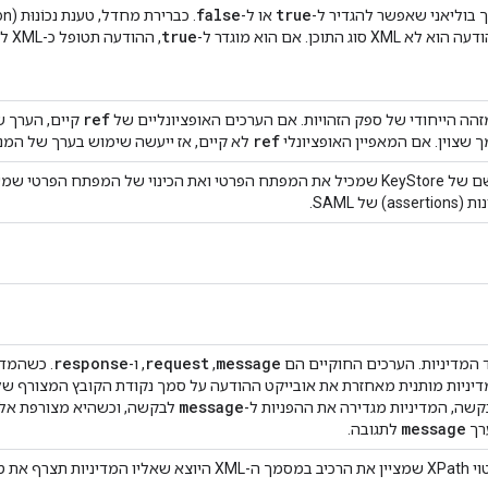
false
true
 בוליאני שאפשר להגדיר ל-
או ל-
true
הוא לא XML סוג התוכן. אם הוא מוגדר ל-
, ההודעה תטופל כ-XML ללא קשר לסוג התוכן.
ref
הה הייחודי של ספק הזהויות. אם הערכים האופציונליים של
קיים, הערך ש
ref
 שצוין. אם המאפיין האופציונלי
לא קיים, אז ייעשה שימוש בערך של המנפ
השם של KeyStore שמכיל את המפתח הפרטי ואת הכינוי של המפתח הפר
assertio) של SAML.
response
request
message
 המדיניות. הערכים החוקיים הם
,
, ו-
. כשהמדי
יניות מותנית מאחזרת את אובייקט ההודעה על סמך נקודת הקובץ המצורף של
message
שה, המדיניות מגדירה את ההפניות ל-
לבקשה, וכשהיא מצורפת אל 
message
רך
לתגובה.
יו המדיניות תצרף את טענת הנכוֹנוּת (assertion) של SAML.