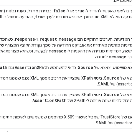
אנומריים.
false
true
 בוליאני שאפשר להגדיר ל-
או ל-
true
וא לא XML סוג התוכן. אם היא מוגדרת לערך
, ההודעה תטופל כ-XML. ללא קשר לסוג התוכן.
response
request
message
 המדיניות. הערכים החוקיים הם
,
, ו-
. כשהמדי
יניות מותנית מאחזרת את אובייקט ההודעה על סמך נקודת הקובץ המצורף של
message
שה, המדיניות מגדירה את ההפניות ל-
לבקשה, וכשהיא מצורפת אל 
message
רך
לתגובה.
ath
AssertionXPath
Source
א משימוש.
צאצא של
. כדאי להשתמש
וגם
Source
צא של
. ביטוי XPath שמציין את הרכיב 
Source
צא של
. ביטוי XPath שמציין את הרכיב
AssertionXPath
יכול להיות שונה או זהה ל-XPath של
.
השם של TrustStore שמכיל אישורי X.509 מהימנים שמשמשים ל