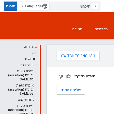
/
היכנס
מדריכים
תמיכה
בדף הזה
מה
דוגמאות
הפניה לרכיב
יצירת טענת
נכוֹנוּת (assertion)
המידע עזר לך?
של SAML
אימות טענת
נכוֹנוּת (assertion)
שליחת משוב
של SAML
הערות שימוש
יצירת טענת
נכוֹנוּת (assertion)
של SAML