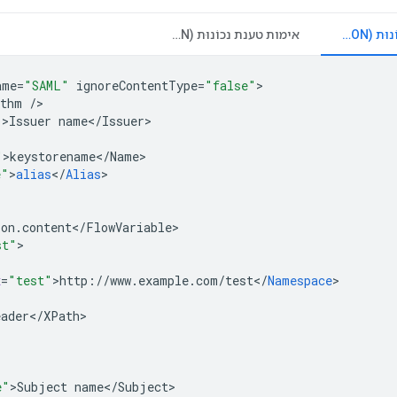
יצירת טענת נכוֹנוּת (ASSERTION) של SAML
אימות טענת נכוֹנוּת (ASSERTION) של SAML
ame
=
"SAML"
ignoreContentType
=
"false"
ithm
/
"
>
Issuer
name
<
/
Issuer
"
>
keystorename
<
/
Name
e"
>
alias
<
/
Alias
ion
.
content
<
/
FlowVariable
st"
x
=
"test"
>
http
:
//
www
.
example
.
com
/
test
<
/
Namespace
eader
<
/
XPath
e"
>
Subject
name
<
/
Subject