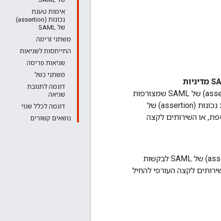
אימות טענת
נכוֹנוּת (assertion)
של SAML
משתני זרימה
התייחסות לשגיאות
שגיאות פריסה
משתני כשל
דוגמה לתגובת
סוג המדיניות של SAML מאפשר לשרתי proxy ל-API לאמת טענות נכונות (assertions) של SAML שמצורפות
שגיאה
אל בקשות SOAP נכנסות. מדיניות SAML מאמתת הודעות נכנסות שמכילות טענת נכוֹנוּת (assertion) של
דוגמה לכלל שגוי
וספת, או השירותים לקצה
נושאים קשורים
סוג המדיניות של SAML מאפשר לשרתי proxy ל-API לצרף טענות נכונות (assertions) של SAML לבקשות
האלה זמינות כדי לאפשר לשירותים לקצה העורפי להחיל