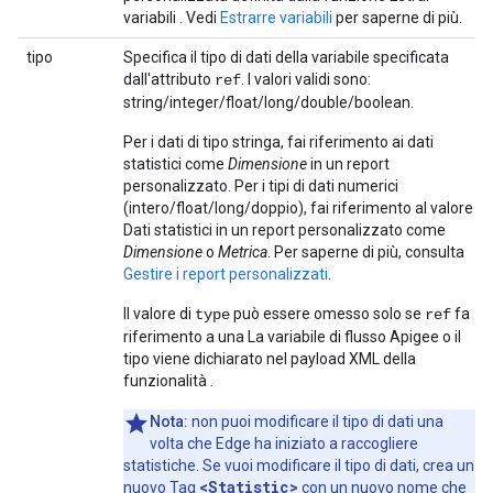
variabili . Vedi
Estrarre variabili
per saperne di più.
tipo
Specifica il tipo di dati della variabile specificata
dall'attributo
. I valori validi sono:
ref
string/integer/float/long/double/boolean.
Per i dati di tipo stringa, fai riferimento ai dati
statistici come
Dimensione
in un report
personalizzato. Per i tipi di dati numerici
(intero/float/long/doppio), fai riferimento al valore
Dati statistici in un report personalizzato come
Dimensione
o
Metrica
. Per saperne di più, consulta
Gestire i report personalizzati
.
Il valore di
può essere omesso solo se
fa
type
ref
riferimento a una La variabile di flusso Apigee o il
tipo viene dichiarato nel payload XML della
funzionalità .
Nota:
non puoi modificare il tipo di dati una
volta che Edge ha iniziato a raccogliere
statistiche. Se vuoi modificare il tipo di dati, crea un
<Statistic>
nuovo Tag
con un nuovo nome che