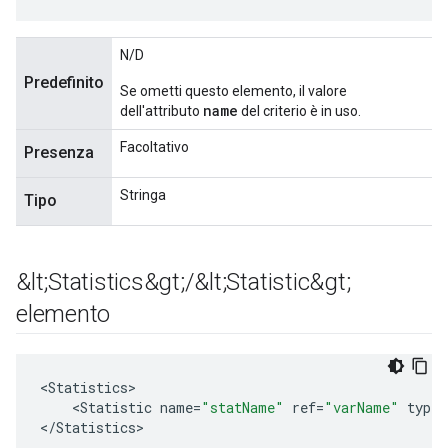
N/D
Predefinito
Se ometti questo elemento, il valore
name
dell'attributo
del criterio è in uso.
Facoltativo
Presenza
Stringa
Tipo
&lt;Statistics&gt;
/
&lt;Statistic&gt;
elemento
<
Statistics
<
Statistic
name
=
"statName"
ref
=
"varName"
type
=
<
/
Statistics
>