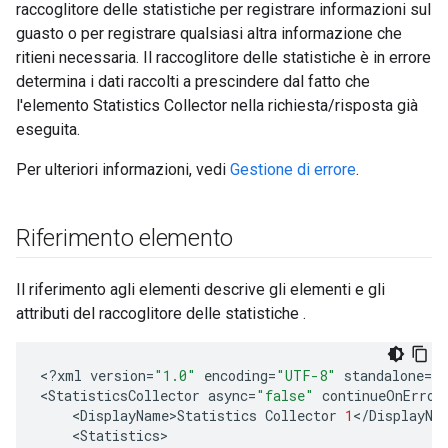
raccoglitore delle statistiche per registrare informazioni sul
guasto o per registrare qualsiasi altra informazione che
ritieni necessaria. Il raccoglitore delle statistiche è in errore
determina i dati raccolti a prescindere dal fatto che
l'elemento Statistics Collector nella richiesta/risposta già
eseguita.
Per ulteriori informazioni, vedi
Gestione di errore
.
Riferimento elemento
Il riferimento agli elementi descrive gli elementi e gli
attributi del raccoglitore delle statistiche .
<
?
xml
version
=
"1.0"
encoding
=
"UTF-8"
standalone
=
"
<
StatisticsCollector
async
=
"false"
continueOnError
<
DisplayName>Statistics
Collector
1
<
/
DisplayNa
<
Statistics