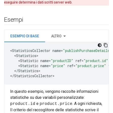
eseguire determina i dati scritti server web.
Esempi
ESEMPIO DI BASE
ALTRO
<
StatisticsCollector
name
=
"publishPurchaseDetails"
<
Statistics
<
Statistic
name
=
"productID"
ref
=
"product.id"
t
<
Statistic
name
=
"price"
ref
=
"product.price"
ty
<
/
Statistics
>

<
/
StatisticsCollector
>
In questo esempio, vengono raccolte informazioni
statistiche su due variabili personalizzate:
e
. A ogni richiesta,
product.id
product.price
Il criterio del raccoglitore delle statistiche scrive il