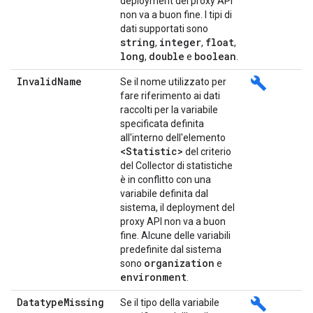
deployment del proxy API
non va a buon fine. I tipi di
dati supportati sono
string
integer
float
,
,
,
long
double
boolean
,
e
.
Invalid
Name
build
Se il nome utilizzato per
fare riferimento ai dati
raccolti per la variabile
specificata definita
all'interno dell'elemento
<Statistic>
del criterio
del Collector di statistiche
è in conflitto con una
variabile definita dal
sistema, il deployment del
proxy API non va a buon
fine. Alcune delle variabili
predefinite dal sistema
organization
sono
e
environment
.
Datatype
Missing
build
Se il tipo della variabile