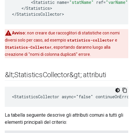
<
Statistic
name
=
"statName"
ref
=
"varName"
t
<
/
Statistics
>

<
/
StatisticsCollector
>
Avviso:
non
creare due raccoglitori di statistiche con nomi
diversi solo per caso, ad esempio
statistics-collector
e
Statistics-Collector
, esportando daranno luogo alla
creazione di "nomi di colonna duplicati" errore.
&lt;Statistics
Collector&gt; attributi
<StatisticsCollector async="false" continueOnError
La tabella seguente descrive gli attributi comuni a tutti gli
elementi principali del criterio: