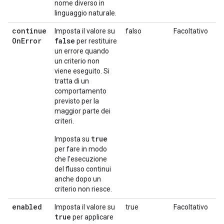
nome diverso in
linguaggio naturale.
continue
Imposta il valore su
falso
Facoltativo
On
Error
false
per restituire
un errore quando
un criterio non
viene eseguito. Si
tratta di un
comportamento
previsto per la
maggior parte dei
criteri.
true
Imposta su
per fare in modo
che l'esecuzione
del flusso continui
anche dopo un
criterio non riesce.
enabled
Imposta il valore su
true
Facoltativo
true
per applicare