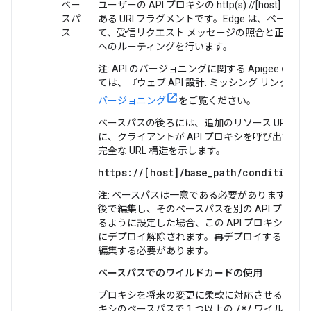
ベー
ユーザーの API プロキシの http(s)://[host] 
スパ
ある URI フラグメントです。Edge は、ベースパス 
ス
て、受信リクエスト メッセージの照合と正しい AP
へのルーティングを行います。
注
: API のバージョニングに関する Apigee の
ては、『ウェブ API 設計: ミッシング リンク
』電
バージョニング
をご覧ください。
ベースパスの後ろには、追加のリソース URL が
に、クライアントが API プロキシを呼び出すた
完全な URL 構造を示します。
https://[host]/
base_path
/conditional
注
: ベースパスは一意である必要があります。こ
後で編集し、そのベースパスを別の API プロキ
るように設定した場合、この API プロキシは保
にデプロイ解除されます。再デプロイする前にベ
編集する必要があります。
ベースパスでのワイルドカードの使用
プロキシを将来の変更に柔軟に対応させるために、
/*/
キシのベースパスで 1 つ以上の
ワイルドカ