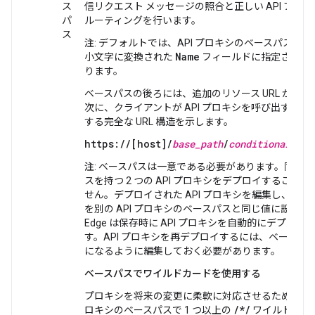
ス
信リクエスト メッセージの照合と正しい API プロ
パ
ルーティングを行います。
ス
注
: デフォルトでは、API プロキシのベースパスは、
Name
小文字に変換された
フィールドに指定された
ります。
ベースパスの後ろには、追加のリソース URL があり
次に、クライアントが API プロキシを呼び出すため
する完全な URL 構造を示します。
https://[host]/
base_path
/
conditional_flo
注
: ベースパスは一意である必要があります。同じベ
スを持つ 2 つの API プロキシをデプロイすること
せん。デプロイされた API プロキシを編集し、ベー
を別の API プロキシのベースパスと同じ値に設定す
Edge は保存時に API プロキシを自動的にデプロイ
す。API プロキシを再デプロイするには、ベースパ
になるように編集しておく必要があります。
ベースパスでワイルドカードを使用する
プロキシを将来の変更に柔軟に対応させるために、AP
/*/
ロキシのベースパスで 1 つ以上の
ワイルドカー