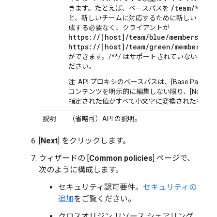
/team/*/mem
きます。たとえば、ベースパスを
と、新しいチームに対応するために新しい API 
成する必要なく、クライアントが
https://[host]/team/
blue
/members
と
https://[host]/team/
green
/members
を
ができます。/**/ はサポートされていないこと
ださい。
注
: API プロキシのベースパスは、[Base Path]
コンテンツを明示的に編集しない限り、[Name]
指定された値がすべて小文字に変換されたものに
説明
（省略可）API の説明。
[
Next
] をクリックします。
ウィザードの [
Common policies
] ページで、
次のように構成します。
セキュリティ認可要件。
セキュリティの
追加
をご覧ください。
クロスオリジン リソース シェアリング