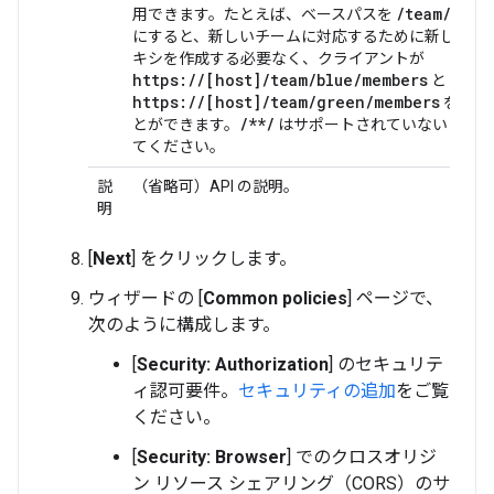
/team/*/me
用できます。たとえば、ベースパスを
にすると、新しいチームに対応するために新しい API
キシを作成する必要なく、クライアントが
https://[host]/team/
blue
/members
と
https://[host]/team/
green
/members
を呼び
/**/
とができます。
はサポートされていないことに
てください。
説
（省略可）API の説明。
明
[
Next
] をクリックします。
ウィザードの [
Common policies
] ページで、
次のように構成します。
[
Security: Authorization
] のセキュリテ
ィ認可要件。
セキュリティの追加
をご覧
ください。
[
Security: Browser
] でのクロスオリジ
ン リソース シェアリング（CORS）のサ