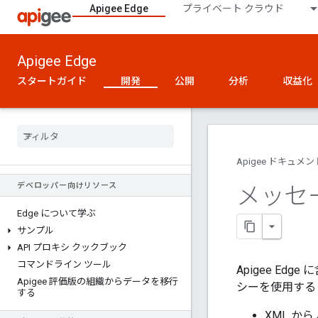
Apigee Edge
プライベート クラウド
Apigee Edge
スタートガイド
開発
公開
分析
収益化
Apigee ドキュメン
デベロッパー向けリソース
メッセ
Edge について学ぶ
サンプル
API プロキシ クックブック
コマンドライン ツール
Apigee E
Apigee 評価版の組織からデータを移行
シーを使用する
する
XML か