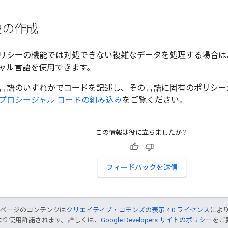
換の作成
シーの機能では対処できない複雑なデータを処理する場合は、JavaScr
ャル言語を使用できます。
言語のいずれかでコードを記述し、その言語に固有のポリシー
プロシージャル コードの組み込み
をご覧ください。
この情報は役に立ちましたか？
フィードバックを送信
のページのコンテンツは
クリエイティブ・コモンズの表示 4.0 ライセンス
によ
より使用許諾されます。詳しくは、
Google Developers サイトのポリシー
をご覧