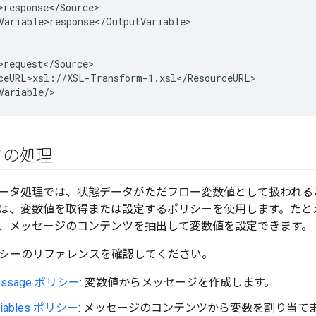
>response</Source>

Variable>response</OutputVariable>

>request</Source>

ceURL>xsl://XSL-Transform-1.xsl</ResourceURL>

Variable/>
タの処理
ータ処理では、状態データがただフロー変数値として扱われる
は、変数値を取得または設定するポリシーを使用します。たと
、メッセージのコンテンツを抽出して変数値を設定できます。
ポリシーのリファレンスを確認してください。
Message ポリシー
: 変数値からメッセージを作成します。
Variables ポリシー
: メッセージのコンテンツから変数を割り当て