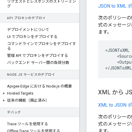
リクエストとレスポンスのストリーミン
JSON to XML
グ
次のポリシーの
API プロキシのデプロイ
式のメッセージ
デプロイメントについて
ます。
UI でプロキシをデプロイする
コマンドラインでプロキシをデプロイす
る
<JSONToXML 
管理 API でプロキシをデプロイする
     <Sourc
     <Outpu
バックエンド サーバー間の負荷分散
</JSONToXML
NODE
.
JS サービスのデプロイ
Apigee Edge における Node
.
js の概要
XML から J
Hosted Targets
従来の機能（廃止済み）
XML to JSON
デバッグ
次のポリシーの
式のメッセージ
Trace ツールを使用する
ます。
Offline Trace ツールを使用する