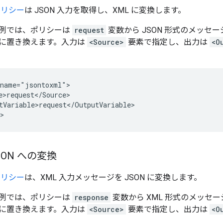
 ポリシー
は JSON 入力を取得し、XML に変換します。
例では、ポリシーは
request
変数から JSON 形式のメッセー
に置き換えます。入力は
<Source>
要素で指定し、出力は
<O
name="jsontoxml">

e>request</Source>

tVariable>request</OutputVariable>

>
SON への変換
 ポリシー
は、XML 入力メッセージを JSON に変換します。
例では、ポリシーは
response
変数から XML 形式のメッセー
に置き換えます。入力は
<Source>
要素で指定し、出力は
<O