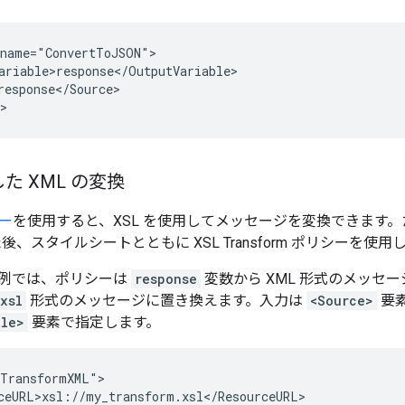
name="ConvertToJSON">

ariable>response</OutputVariable>

response</Source>

>
した XML の変換
シー
を使用すると、XSL を使用してメッセージを変換できます。た
た後、スタイルシートとともに XSL Transform ポリシーを
例では、ポリシーは
response
変数から XML 形式のメッセ
xsl
形式のメッセージに置き換えます。入力は
<Source>
要
ble>
要素で指定します。
TransformXML">

ceURL>xsl://my_transform.xsl</ResourceURL>
