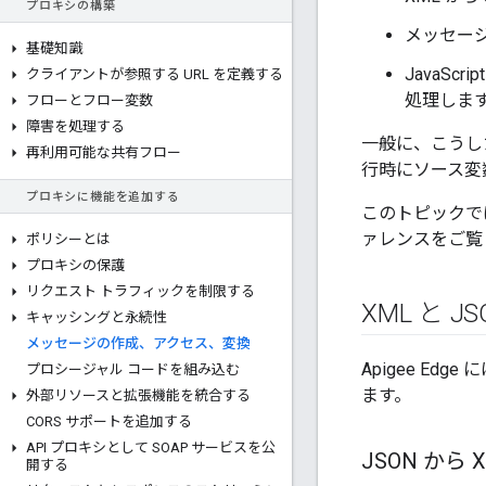
プロキシの構築
メッセー
基礎知識
JavaS
クライアントが参照する URL を定義する
処理しま
フローとフロー変数
障害を処理する
一般に、こうした
再利用可能な共有フロー
行時にソース変
プロキシに機能を追加する
このトピックで
ァレンスをご覧
ポリシーとは
プロキシの保護
リクエスト トラフィックを制限する
XML と 
キャッシングと永続性
メッセージの作成、アクセス、変換
Apigee Ed
プロシージャル コードを組み込む
ます。
外部リソースと拡張機能を統合する
CORS サポートを追加する
API プロキシとして SOAP サービスを公
JSON から 
開する