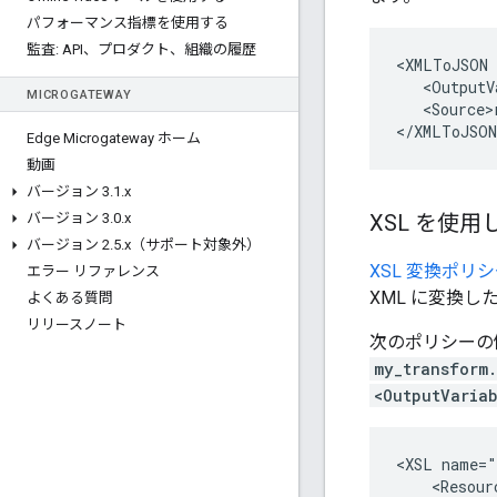
パフォーマンス指標を使用する
監査: API、プロダクト、組織の履歴
<XMLToJSON 
   <OutputV
MICROGATEWAY
   <Source>
</XMLToJSON
Edge Microgateway ホーム
動画
バージョン 3
.
1
.
x
バージョン 3
.
0
.
x
XSL を使用
バージョン 2
.
5
.
x（サポート対象外）
XSL 変換ポリ
エラー リファレンス
XML に変換し
よくある質問
リリースノート
次のポリシーの
my_transform.
<OutputVaria
<XSL name="
    <Resour