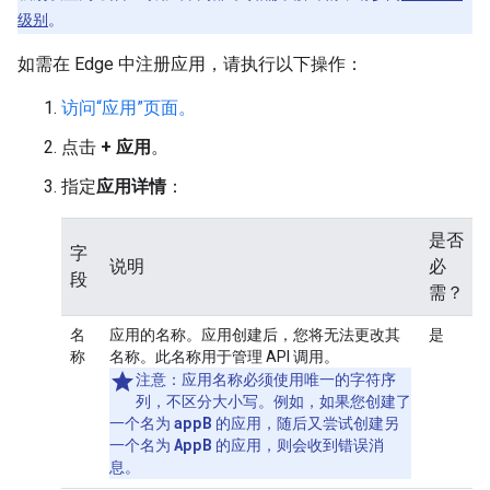
级别
。
如需在 Edge 中注册应用，请执行以下操作：
访问“应用”页面。
点击
+ 应用
。
指定
应用详情
：
是否
字
说明
必
段
需？
名
应用的名称。应用创建后，您将无法更改其
是
称
名称。此名称用于管理 API 调用。
注意
：应用名称必须使用唯一的字符序
列，不区分大小写。例如，如果您创建了
appB
一个名为
的应用，随后又尝试创建另
AppB
一个名为
的应用，则会收到错误消
息。