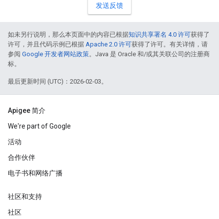
发送反馈
如未另行说明，那么本页面中的内容已根据
知识共享署名 4.0 许可
获得了
许可，并且代码示例已根据
Apache 2.0 许可
获得了许可。有关详情，请
参阅
Google 开发者网站政策
。Java 是 Oracle 和/或其关联公司的注册商
标。
最后更新时间 (UTC)：2026-02-03。
Apigee 简介
We're part of Google
活动
合作伙伴
电子书和网络广播
社区和支持
社区