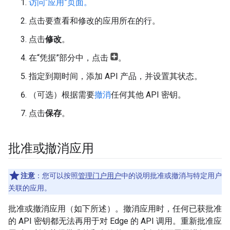
访问“应用”页面。
点击要查看和修改的应用所在的行。
点击
修改
。
在“凭据”部分中，点击
。
指定到期时间，添加 API 产品，并设置其状态。
（可选）根据需要
撤消
任何其他 API 密钥。
点击
保存
。
批准或撤消应用
注意
：您可以按照
管理门户用户
中的说明批准或撤消与特定用户
关联的应用。
批准或撤消应用（如下所述）。撤消应用时，任何已获批准
的 API 密钥都无法再用于对 Edge 的 API 调用。重新批准应