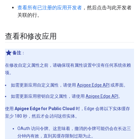
查看所有已注册的应用开发者
，然后点击与此开发者
关联的行。
查看和修改应用
备注
：
在修改自定义属性之前，请确保现有属性设置中没有任何系统依赖
项。
如需更新应用自定义属性，请使用
Apigee Edge API
或界面。
如需更新应用密钥自定义属性，请使用
Apigee Edge API
。
使用
Apigee Edge for Public Cloud
时，Edge 会将以下实体缓存
至少 180 秒，然后才会
访问
这些实体。
OAuth 访问令牌。这意味着，撤消的令牌可能仍会在长达三
分钟内有效，直到其缓存限制过期为止。