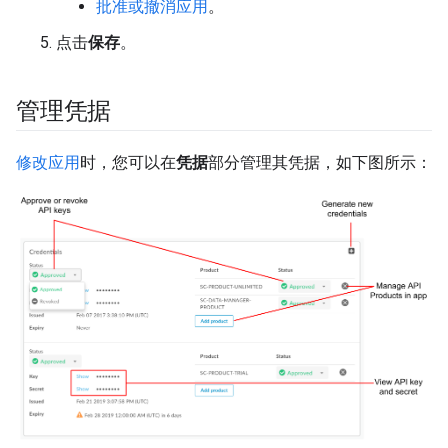
批准或撤消应用
。
点击
保存
。
管理凭据
修改应用
时，您可以在
凭据
部分管理其凭据，如下图所示：