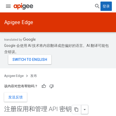
登录
Apigee Edge
Google 会使用 AI 技术将内容翻译成您偏好的语言。AI 翻译可能包
含错误。
Apigee Edge
发布
该内容对您有帮助吗？
发送反馈
注册应用和管理 API 密钥