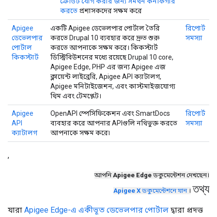
ক্রেডিট যোগ করার জন্য সমর্থন কনফিগার
করতে
প্রশাসকদের সক্ষম করে
Apigee
একটি Apigee ডেভেলপার পোর্টাল তৈরি
রিপোর্ট
ডেভেলপার
করতে Drupal 10 ব্যবহার করে দ্রুত শুরু
সমস্যা
পোর্টাল
করতে আপনাকে সক্ষম করে। কিকস্টার্ট
কিকস্টার্ট
ডিস্ট্রিবিউশনের মধ্যে রয়েছে Drupal 10 core,
Apigee Edge, PHP এর জন্য Apigee এজ
ক্লায়েন্ট লাইব্রেরি, Apigee API ক্যাটালগ,
Apigee মনিটাইজেশন, এবং কাস্টমাইজযোগ্য
থিম এবং টেমপ্লেট।
Apigee
OpenAPI স্পেসিফিকেশন এবং SmartDocs
রিপোর্ট
API
ব্যবহার করে আপনার APIগুলি নথিভুক্ত করতে
সমস্যা
ক্যাটালগ
আপনাকে সক্ষম করে৷
,
আপনি
Apigee Edge
ডকুমেন্টেশন দেখছেন।
তথ্য
Apigee X
ডকুমেন্টেশনে যান
।
যারা
Apigee Edge-এ একীভূত ডেভেলপার পোর্টাল
দ্বারা প্রদত্ত