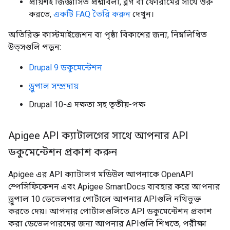
প্রায়শই জিজ্ঞাসিত প্রশ্নাবলী, ব্লগ বা ফোরামের সাথে শুরু
করতে,
একটি FAQ তৈরি করুন
দেখুন।
অতিরিক্ত কাস্টমাইজেশন বা পৃষ্ঠা বিকাশের জন্য, নিম্নলিখিত
উত্সগুলি পড়ুন:
Drupal 9 ডকুমেন্টেশন
ড্রুপাল সম্প্রদায়
Drupal 10-এ দক্ষতা সহ তৃতীয়-পক্ষ
Apigee API ক্যাটালগের সাথে আপনার API
ডকুমেন্টেশন প্রকাশ করুন
Apigee এর API ক্যাটালগ মডিউল আপনাকে OpenAPI
স্পেসিফিকেশন এবং Apigee SmartDocs ব্যবহার করে আপনার
ড্রুপাল 10 ডেভেলপার পোর্টালে আপনার APIগুলি নথিভুক্ত
করতে দেয়। আপনার পোর্টালগুলিতে API ডকুমেন্টেশন প্রকাশ
করা ডেভেলপারদের জন্য আপনার APIগুলি শিখতে, পরীক্ষা