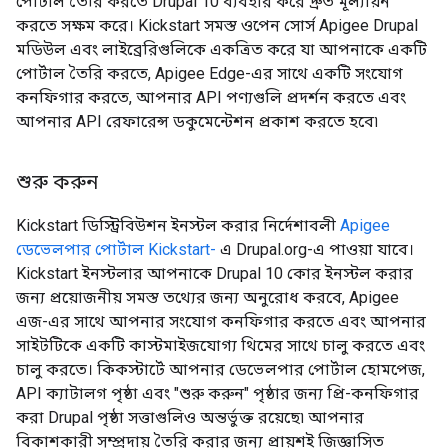
পোর্টাল তৈরি করতে Drupal 10 ব্যবহার করে দ্রুত মূল্যায়ন
করতে সক্ষম করে। Kickstart সমস্ত ওপেন সোর্স Apigee Drupal
মডিউল এবং লাইব্রেরিগুলিকে একত্রিত করে যা আপনাকে একটি
পোর্টাল তৈরি করতে, Apigee Edge-এর সাথে একটি সংযোগ
কনফিগার করতে, আপনার API পণ্যগুলি প্রদর্শন করতে এবং
আপনার API রেফারেন্স ডকুমেন্টেশন প্রকাশ করতে হবে৷
শুরু করুন
Kickstart ডিস্ট্রিবিউশন ইনস্টল করার নির্দেশাবলী
Apigee
ডেভেলপার পোর্টাল Kickstart-
এ Drupal.org-এ পাওয়া যাবে।
Kickstart ইনস্টলার আপনাকে Drupal 10 কোর ইনস্টল করার
জন্য প্রয়োজনীয় সমস্ত তথ্যের জন্য অনুরোধ করবে, Apigee
এজ-এর সাথে আপনার সংযোগ কনফিগার করতে এবং আপনার
সাইটটিকে একটি কাস্টমাইজযোগ্য থিমের সাথে চালু করতে এবং
চালু করতে। কিকস্টার্টে আপনার ডেভেলপার পোর্টাল হোমপেজ,
API ক্যাটালগ পৃষ্ঠা এবং "শুরু করুন" পৃষ্ঠার জন্য প্রি-কনফিগার
করা Drupal পৃষ্ঠা সত্তাগুলিও অন্তর্ভুক্ত রয়েছে৷ আপনার
বিকাশকারী সম্প্রদায় তৈরি করার জন্য প্রায়শই জিজ্ঞাসিত