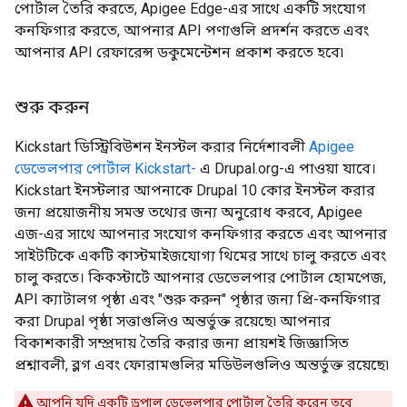
পোর্টাল তৈরি করতে, Apigee Edge-এর সাথে একটি সংযোগ
কনফিগার করতে, আপনার API পণ্যগুলি প্রদর্শন করতে এবং
আপনার API রেফারেন্স ডকুমেন্টেশন প্রকাশ করতে হবে৷
শুরু করুন
Kickstart ডিস্ট্রিবিউশন ইনস্টল করার নির্দেশাবলী
Apigee
ডেভেলপার পোর্টাল Kickstart-
এ Drupal.org-এ পাওয়া যাবে।
Kickstart ইনস্টলার আপনাকে Drupal 10 কোর ইনস্টল করার
জন্য প্রয়োজনীয় সমস্ত তথ্যের জন্য অনুরোধ করবে, Apigee
এজ-এর সাথে আপনার সংযোগ কনফিগার করতে এবং আপনার
সাইটটিকে একটি কাস্টমাইজযোগ্য থিমের সাথে চালু করতে এবং
চালু করতে। কিকস্টার্টে আপনার ডেভেলপার পোর্টাল হোমপেজ,
API ক্যাটালগ পৃষ্ঠা এবং "শুরু করুন" পৃষ্ঠার জন্য প্রি-কনফিগার
করা Drupal পৃষ্ঠা সত্তাগুলিও অন্তর্ভুক্ত রয়েছে৷ আপনার
বিকাশকারী সম্প্রদায় তৈরি করার জন্য প্রায়শই জিজ্ঞাসিত
প্রশ্নাবলী, ব্লগ এবং ফোরামগুলির মডিউলগুলিও অন্তর্ভুক্ত রয়েছে৷
আপনি যদি একটি ড্রুপাল ডেভেলপার পোর্টাল তৈরি করেন তবে