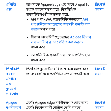
এপিজি
আপনাকে Apigee Edge-এর সাথে Drupal 10
রিপোর্ট
এজ
সংহত করতে সক্ষম করে। নিম্নলিখিত
সমস্যা
সাবমডিউলগুলি অন্তর্ভুক্ত করে:
API পণ্য RBAC
অ্যাডমিনিস্ট্রেটরদের
API
পণ্যগুলিতে অ্যাক্সেসের অনুমতি কনফিগার
করতে
সক্ষম করে।
ডিবাগ
অ্যাডমিনিস্ট্রেটরদের
Apigee ডিবাগ
লগ কনফিগার এবং পরিচালনা করতে
সক্ষম করে।
দলগুলি
বিকাশকারীদের দলে সংগঠিত হতে
সক্ষম করে।
পিএইচপি-
পিএইচপি ক্লায়েন্টদের বিকাশ করা সহজ করে
রিপোর্ট
র জন্য
তোলে যেগুলিকে অ্যাপিজি এজ এপিআই বলে।
সমস্যা
এপিজি
এজ
ক্লায়েন্ট
লাইব্রেরি
Apigee
একটি Apigee Edge নগদীকরণ সংস্থার জন্য
রিপোর্ট
নগদীকরণ
একটি বিকাশকারী পোর্টাল তৈরি করতে
সমস্যা