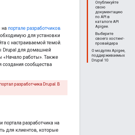
Опубликуйте
свою
документацию
по API в
каталоге API
Apigee.
g на
портале разработчиков
Выберите
необходимую для установки
своего хостинг-
йта с настраиваемой темой.
провайдера
ы Drupal для домашней
О модулях Apigee,
поддерживаемых
ы «Начало работы». Также
Drupal 10
я создания сообщества
портал разработчика Drupal. В
и портала разработчика на
ть для клиентов, которые