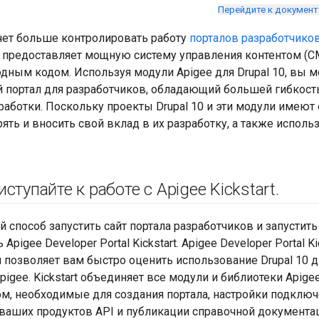
Перейдите к докумен
очет больше контролировать работу
порталов разработчиков
10 предоставляет мощную систему управления контентом (C
дным кодом. Используя модули Apigee для Drupal 10, вы 
 портал для разработчиков, обладающий большей гибкост
работки. Поскольку проекты Drupal 10 и эти модули имеют
ть и вносить свой вклад в их разработку, а также исполь
ступайте к работе с Apigee Kickstart
.
способ запустить сайт портала разработчиков и запустить
Apigee Developer Portal Kickstart. Apigee Developer Portal K
й позволяет вам быстро оценить использование Drupal 10 д
pigee. Kickstart объединяет все модули и библиотеки Apige
м, необходимые для создания портала, настройки подключе
ваших продуктов API и публикации справочной документац