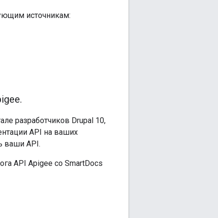
дующим источникам:
igee
.
ле разработчиков Drupal 10,
ентации API на ваших
ь ваши API.
га API Apigee со SmartDocs