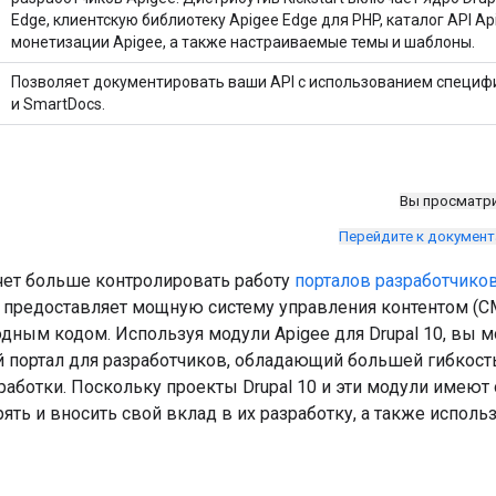
Edge, клиентскую библиотеку Apigee Edge для PHP, каталог API A
монетизации Apigee, а также настраиваемые темы и шаблоны.
Позволяет документировать ваши API с использованием специф
и SmartDocs.
Вы просматр
Перейдите к докумен
очет больше контролировать работу
порталов разработчиков
10 предоставляет мощную систему управления контентом (C
дным кодом. Используя модули Apigee для Drupal 10, вы 
 портал для разработчиков, обладающий большей гибкост
работки. Поскольку проекты Drupal 10 и эти модули имеют
ть и вносить свой вклад в их разработку, а также исполь