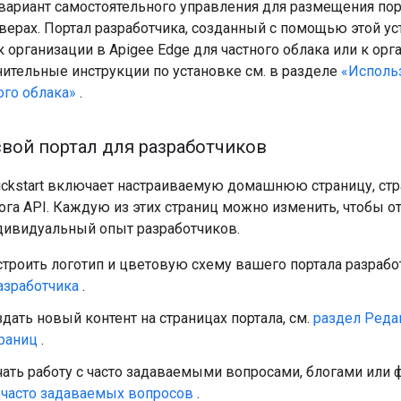
вариант самостоятельного управления для размещения пор
верах. Портал разработчика, созданный с помощью этой ус
 организации в Apigee Edge для частного облака или к ор
нительные инструкции по установке см. в разделе
«Использ
ого облака»
.
свой портал для разработчиков
ickstart включает настраиваемую домашнюю страницу, стр
ога API. Каждую из этих страниц можно изменить, чтобы о
дивидуальный опыт разработчиков.
троить логотип и цветовую схему вашего портала разработ
азработчика
.
дать новый контент на страницах портала, см.
раздел Реда
траниц
.
ать работу с часто задаваемыми вопросами, блогами или 
 часто задаваемых вопросов
.