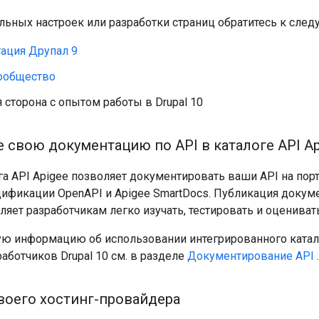
льных настроек или разработки страниц обратитесь к сле
ация Друпал 9
ообщество
 сторона с опытом работы в Drupal 10
 свою документацию по API в каталоге API Ap
а API Apigee позволяет документировать ваши API на порта
цификации OpenAPI и Apigee SmartDocs. Публикация докум
ляет разработчикам легко изучать, тестировать и оцениват
ю информацию об использовании интегрированного катало
работчиков Drupal 10 см. в разделе
Документирование API
.
воего хостинг-провайдера