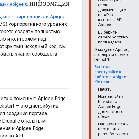
информация
тации
Apigee X.
свою
документацию
по API в
, интегрированных в Apigee
каталоге API
MS) корпоративного уровня с
Apigee.
можете создать полностью
Выберите
своего хостинг-
ью и контролем над
провайдера
 открытый исходный код, вы
О модулях Apigee,
зовать знания сообществ
поддерживаемых
Drupal 10
Быстро
приступайте к
работе с Apigee
Kickstart.
Начать
Используйте
 его с помощью Apigee Edge
Kickstart с
ickstart — это дистрибутив
Apigee Edge
для частного
ля создания портала
облака
e Drupal с открытым
Настройте свой
ния к Apigee Edge,
портал для
разработчиков
ии по API.