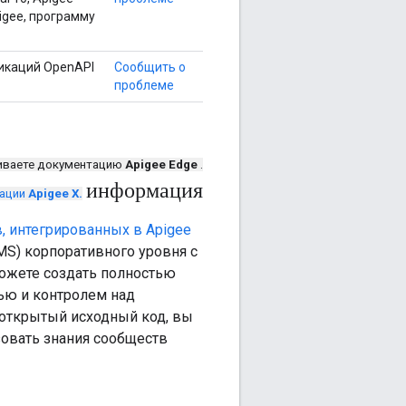
pigee, программу
икаций OpenAPI
Сообщить о
проблеме
иваете документацию
Apigee Edge
.
информация
тации
Apigee X.
, интегрированных в Apigee
MS) корпоративного уровня с
можете создать полностью
ью и контролем над
 открытый исходный код, вы
зовать знания сообществ