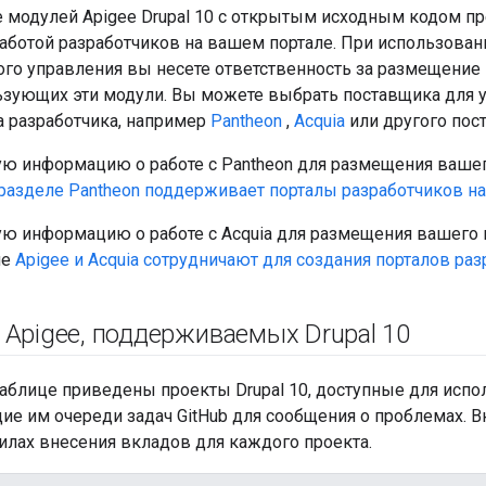
 модулей Apigee Drupal 10 с открытым исходным кодом п
аботой разработчиков на вашем портале. При использован
ого управления вы несете ответственность за размещение
льзующих эти модули. Вы можете выбрать поставщика для 
а разработчика, например
Pantheon
,
Acquia
или другого пос
ю информацию о работе с Pantheon для размещения вашег
разделе Pantheon поддерживает порталы разработчиков на 
ю информацию о работе с Acquia для размещения вашего п
ле
Apigee и Acquia сотрудничают для создания порталов раз
 Apigee
,
поддерживаемых Drupal 10
блице приведены проекты Drupal 10, доступные для испол
ие им очереди задач GitHub для сообщения о проблемах. В
илах внесения вкладов для каждого проекта.