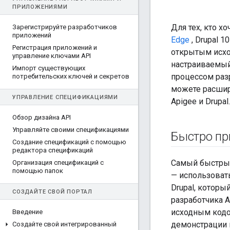
ПРИЛОЖЕНИЯМИ
Для тех, кто х
Зарегистрируйте разработчиков
приложений
Edge
, Drupal 
Регистрация приложений и
открытым исхо
управление ключами API
настраиваемый
Импорт существующих
процессом раз
потребительских ключей и секретов
можете расширя
УПРАВЛЕНИЕ СПЕЦИФИКАЦИЯМИ
Apigee и Drupal.
Обзор дизайна API
Управляйте своими спецификациями
Быстро при
Создание спецификаций с помощью
редактора спецификаций
Самый быстрый 
Организация спецификаций с
помощью папок
— использовать 
Drupal, которы
СОЗДАЙТЕ СВОЙ ПОРТАЛ
разработчика A
исходным кодо
Введение
демонстрации 
Создайте свой интегрированный