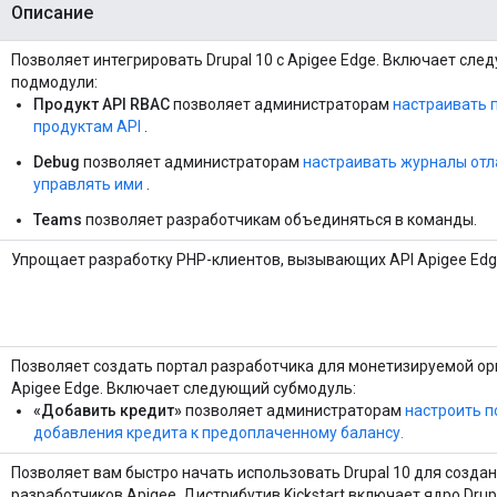
Описание
Позволяет интегрировать Drupal 10 с Apigee Edge. Включает сл
подмодули:
Продукт API RBAC
позволяет администраторам
настраивать п
продуктам API
.
Debug
позволяет администраторам
настраивать журналы отл
управлять ими
.
Teams
позволяет разработчикам объединяться в команды.
Упрощает разработку PHP-клиентов, вызывающих API Apigee Edg
Позволяет создать портал разработчика для монетизируемой о
Apigee Edge. Включает следующий субмодуль:
«Добавить кредит»
позволяет администраторам
настроить 
добавления кредита к предоплаченному балансу.
Позволяет вам быстро начать использовать Drupal 10 для созда
разработчиков Apigee. Дистрибутив Kickstart включает ядро ​​Drup