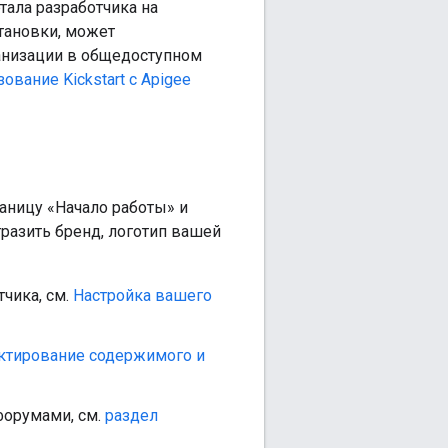
тала разработчика на
тановки, может
ганизации в общедоступном
ование Kickstart с Apigee
аницу «Начало работы» и
тразить бренд, логотип вашей
чика, см.
Настройка вашего
ктирование содержимого и
форумами, см.
раздел