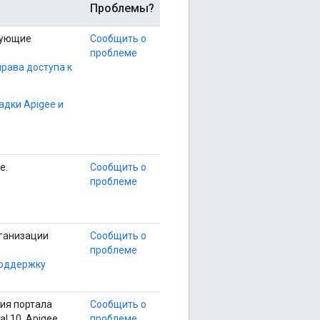
Проблемы?
едующие
Сообщить о
проблеме
рава доступа к
адки Apigee и
e.
Сообщить о
проблеме
рганизации
Сообщить о
проблеме
поддержку
ния портала
Сообщить о
al 10, Apigee
проблеме