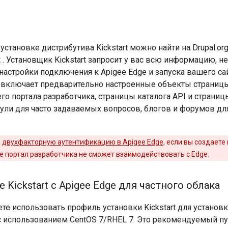
установке дистрибутива Kickstart можно найти на Drupal.or
t
. Установщик Kickstart запросит у вас всю информацию, 
, настройки подключения к Apigee Edge и запуска вашего са
же включает предварительно настроенные объекты страниц
о портала разработчика, страницы каталога API и страниц
ли для часто задаваемых вопросов, блогов и форумов дл
е
двухфакторную аутентификацию в Apigee Edge,
если вы создаете 
е портал разработчика не сможет взаимодействовать с Edge.
 Kickstart с Apigee Edge для частного облака
е использовать профиль установки Kickstart для установк
 с использованием CentOS 7/RHEL 7. Это рекомендуемый пу