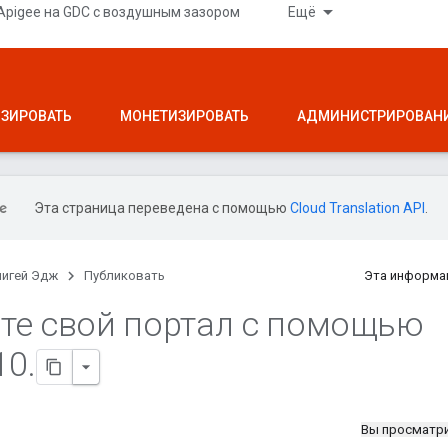
Apigee на GDC с воздушным зазором
Ещё
ЗИРОВАТЬ
МОНЕТИЗИРОВАТЬ
АДМИНИСТРИРОВАН
Эта страница переведена с помощью
Cloud Translation API
.
пигей Эдж
Публиковать
Эта информа
те свой портал с помощью
10
.
Вы просматр