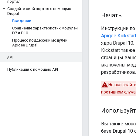
портал
Создайте свой портал с помощью
Drupal
Начать
Введение
Инструкции по 
Сравнение характеристик модулей
D7 и D10
Apigee Kickstar
Процесс поддержки модулей
ядра Drupal 10
Apigee Drupal
Kickstart так
страницы вашег
API
включены моду
Публикация с помощью API
разработчиков.
Не включайт
противном случа
Используйте
Вы также может
базе Drupal 10