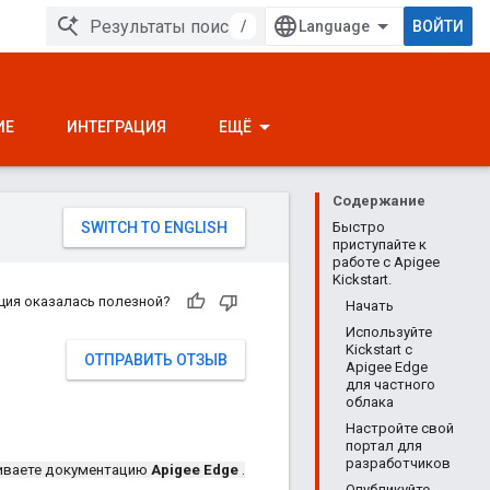
/
ВОЙТИ
ИЕ
ИНТЕГРАЦИЯ
ЕЩЁ
Содержание
Быстро
приступайте к
работе с Apigee
Kickstart.
ция оказалась полезной?
Начать
Используйте
Kickstart с
ОТПРАВИТЬ ОТЗЫВ
Apigee Edge
для частного
облака
Настройте свой
портал для
разработчиков
иваете документацию
Apigee Edge
.
Опубликуйте