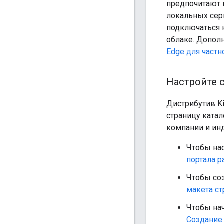
предпочитают 
локальных сер
подключаться к
облаке. Допол
Edge для частн
Настройте 
Дистрибутив K
страницу катал
компании и ин
Чтобы нас
портала р
Чтобы соз
макета с
Чтобы нач
Создание