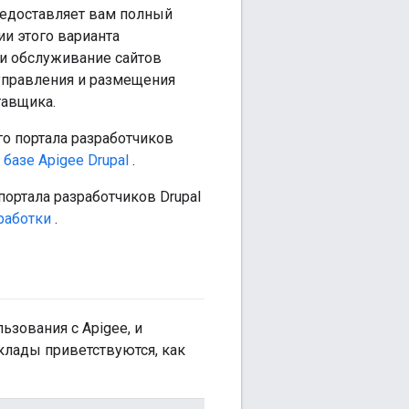
редоставляет вам полный
ии этого варианта
 и обслуживание сайтов
управления и размещения
тавщика.
о портала разработчиков
базе Apigee Drupal
.
ортала разработчиков Drupal
работки
.
ьзования с Apigee, и
клады приветствуются, как