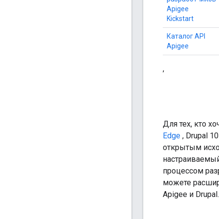
Apigee
Kickstart
Каталог API
Apigee
,
Для тех, кто х
Edge
, Drupal 
открытым исхо
настраиваемый
процессом раз
можете расширя
Apigee и Drupal.