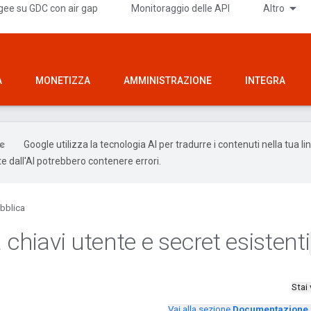
gee su GDC con air gap
Monitoraggio delle API
Altro
A
MONETIZZA
AMMINISTRAZIONE
INTEGRA
Google utilizza la tecnologia AI per tradurre i contenuti nella tua li
e dall'AI potrebbero contenere errori.
bblica
chiavi utente e secret esistenti
Stai
Vai alla sezione
Documentazione d