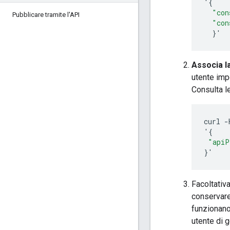
'
{
"con
Pubblicare tramite l'API
"con
}
'
Associa l
utente impo
Consulta l
curl
-
'
{
"apiP
}
'
Facoltativ
conservare
funzionano
utente di 