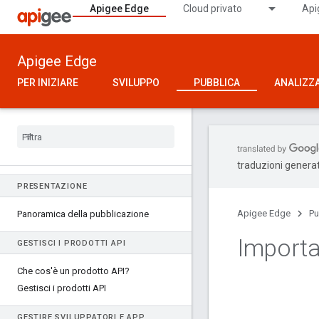
Apigee Edge
Cloud privato
Api
Apigee Edge
PER INIZIARE
SVILUPPO
PUBBLICA
ANALIZZ
traduzioni generat
PRESENTAZIONE
Apigee Edge
Pu
Panoramica della pubblicazione
Importa 
GESTISCI I PRODOTTI API
Che cos'è un prodotto API?
Gestisci i prodotti API
GESTIRE SVILUPPATORI E APP