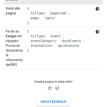
{

Visite alla
M
  hitType: 'pageview',

pagina
d
  page: '/apis'

{

Fa clic su
M
  hitType: 'event',

Esegui
nel
e
  eventCategory: 'docsEvents',

riquadro
  eventAction: 'apixExecute'

Prova nel
}
documento
di
riferimento
dell'API.
Questa pagina è stata utile?
INVIA FEEDBACK