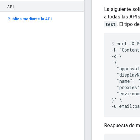
API
La siguiente sol
a todas las API
Publica mediante la API
test
. El tipo 
curl -X P
-H "Content
-d \

'{

  "approval
  "displayN
  "name": "
  "proxies"
  "environm
}' \

Respuesta de m