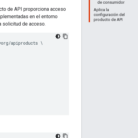
de consumidor
ucto de API proporciona acceso
Aplica la
configuración del
plementadas en el entorno
producto de API
la solicitud de acceso.
org/apiproducts \
