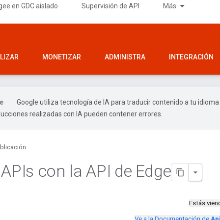
gee en GDC aislado
Supervisión de API
Más
LIZAR
MONETIZAR
ADMINISTRA
INTEGRACIÓN
Google utiliza tecnología de IA para traducir contenido a tu idioma
ducciones realizadas con IA pueden contener errores.
blicación
 APIs con la API de Edge
Estás vie
Ve a la Documentación de
Ap