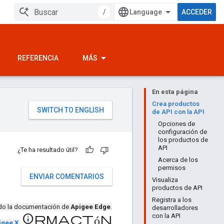
/
ACCEDER
REFERENCIA
MÁS
En esta página
Crea productos
de API con la API
Opciones de
configuración de
los productos de
API
¿Te ha resultado útil?
Acerca de los
permisos
ENVIAR COMENTARIOS
Visualiza
productos de API
Registra a los
ndo la documentación de
Apigee Edge
.
desarrolladores
con la API
información
igee X
.