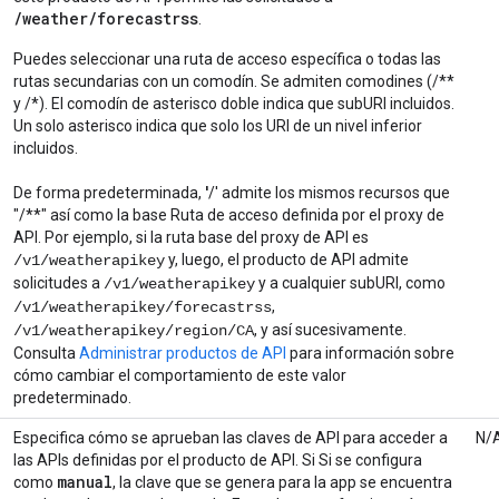
/weather/forecastrss
.
Puedes seleccionar una ruta de acceso específica o todas las
rutas secundarias con un comodín. Se admiten comodines (/**
y /*). El comodín de asterisco doble indica que subURI incluidos.
Un solo asterisco indica que solo los URI de un nivel inferior
incluidos.
De forma predeterminada,
'
/' admite los mismos recursos que
"/**" así como la base Ruta de acceso definida por el proxy de
API. Por ejemplo, si la ruta base del proxy de API es
y, luego, el producto de API admite
/v1/weatherapikey
solicitudes a
y a cualquier subURI, como
/v1/weatherapikey
,
/v1/weatherapikey/forecastrss
, y así sucesivamente.
/v1/weatherapikey/region/CA
Consulta
Administrar productos de API
para información sobre
cómo cambiar el comportamiento de este valor
predeterminado.
Especifica cómo se aprueban las claves de API para acceder a
N/
las APIs definidas por el producto de API. Si Si se configura
manual
como
, la clave que se genera para la app se encuentra