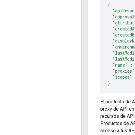
{
"apiResou
"approval
"attribut
"createdA
"createdB
"displayN
"environm
"lastModi
"lastModi
"name"
:
"proxies"
"scopes"
}
El producto de A
proxy de API en 
recursos de API 
Productos de AP
acceso a tus AP