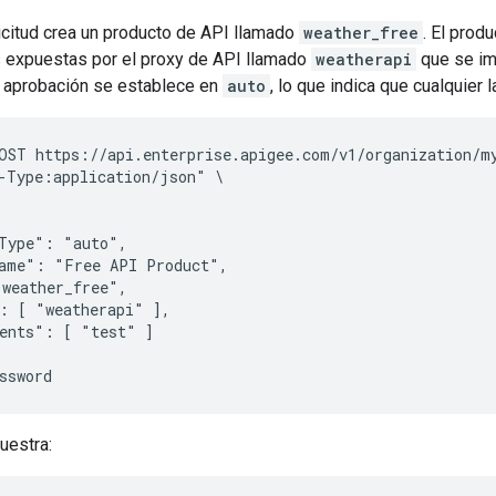
icitud crea un producto de API llamado
weather_free
. El prod
s expuestas por el proxy de API llamado
weatherapi
que se im
de aprobación se establece en
auto
, lo que indica que cualquier 
OST https://api.enterprise.apigee.com/v1/organization/my
-Type:application/json" \

Type": "auto",

ame": "Free API Product",

weather_free",

: [ "weatherapi" ],

ents": [ "test" ]

uestra: