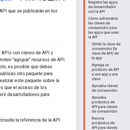
Registra las apps
de desarrollador
API que se publicarán en los
con la API
Cómo administrar
las claves de
consumidor para
las apps que usan
la API
Obtén la clave de
consumidor (la
 APIs con claves de API y
clave de API) de
la app
miten "agrupar" recursos de API
Agrega un
mplo, es posible que debas
producto de API
publicas otro paquete para
a una app y una
clave
ealizar este paquete sobre la
Aprueba claves
es que el acceso de los
de consumidor
erir desarrolladores para
Aprueba
productos de
API para claves
de consumidor
Revoca
nsulta la referencia de la API
productos de
API para claves