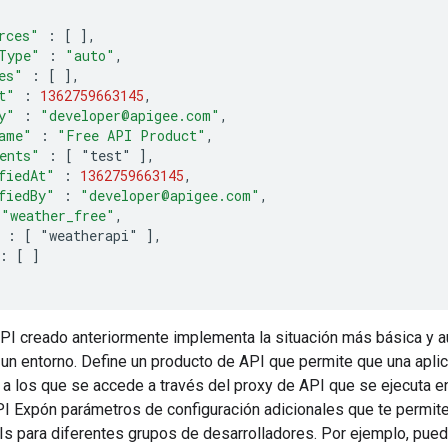
rces"
:
[
]
,
Type"
:
"auto"
,
es"
:
[
]
,
t"
:
1362759663145
,
y"
:
"developer@apigee.com"
,
ame"
:
"Free API Product"
,
ents"
:
[
 "test" 
]
,
fiedAt"
:
1362759663145
,
fiedBy"
:
"developer@apigee.com"
,
"weather_free"
,
:
[
 "weatherapi" 
]
,
:
[
]
PI creado anteriormente implementa la situación más básica y au
un entorno. Define un producto de API que permite que una aplic
a los que se accede a través del proxy de API que se ejecuta e
I Expón parámetros de configuración adicionales que te permiten
Is para diferentes grupos de desarrolladores. Por ejemplo, pue