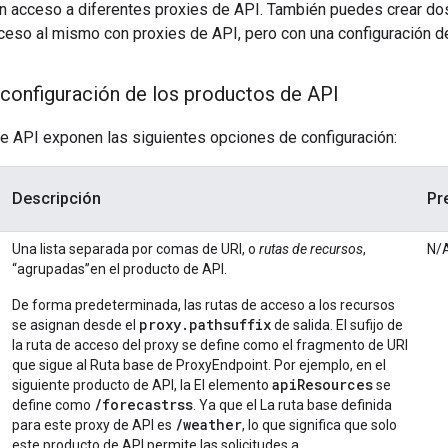
n acceso a diferentes proxies de API. También puedes crear do
ceso al mismo con proxies de API, pero con una configuración de
configuración de los productos de API
e API exponen las siguientes opciones de configuración:
Descripción
Pr
Una lista separada por comas de URI, o
rutas de recursos
,
N/
“agrupadas”en el producto de API.
De forma predeterminada, las rutas de acceso a los recursos
proxy.pathsuffix
se asignan desde el
de salida. El sufijo de
la ruta de acceso del proxy se define como el fragmento de URI
que sigue al Ruta base de ProxyEndpoint. Por ejemplo, en el
apiResources
siguiente producto de API, la El elemento
se
/forecastrss
define como
. Ya que el La ruta base definida
/weather
para este proxy de API es
, lo que significa que solo
este producto de API permite las solicitudes a