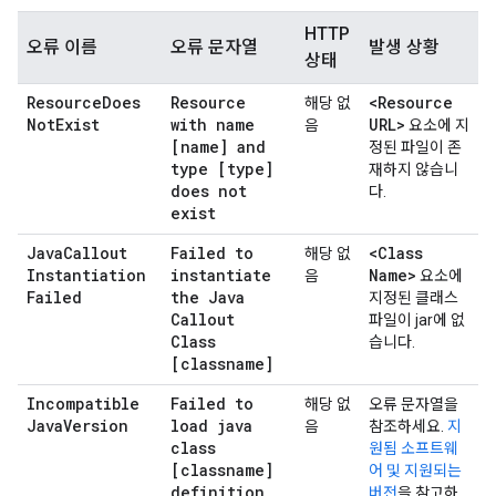
HTTP
오류 이름
오류 문자열
발생 상황
상태
Resource
Does
Resource
<Resource
해당 없
Not
Exist
with name
URL>
음
요소에 지
[name] and
정된 파일이 존
type [type]
재하지 않습니
does not
다.
exist
Java
Callout
Failed to
<Class
해당 없
Instantiation
instantiate
Name>
음
요소에
Failed
the Java
지정된 클래스
Callout
파일이 jar에 없
Class
습니다.
[classname]
Incompatible
Failed to
해당 없
오류 문자열을
Java
Version
load java
음
참조하세요.
지
class
원됨 소프트웨
[classname]
어 및 지원되는
definition
버전
을 참고하