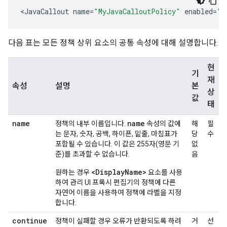
<
JavaCallout
name
=
"MyJavaCalloutPolicy"
enabled
=
"t
다음 표는 모든 정책 상위 요소의 공통 속성에 대해 설명합니다.
현
기
재
속성
설명
본
상
값
태
name
name
정책의 내부 이름입니다.
속성의 값에
해
필
는 문자, 숫자, 공백, 하이픈, 밑줄, 마침표가
당
수
포함될 수 있습니다. 이 값은 255자(영문 기
없
준)를 초과할 수 없습니다.
음
<DisplayName>
원하는 경우
요소를 사용
하여 관리 UI 프록시 편집기의 정책에 다른
자연어 이름을 사용하여 정책에 라벨을 지정
합니다.
continue
정책이 실패할 경우 오류가 반환되도록 하려
거
선