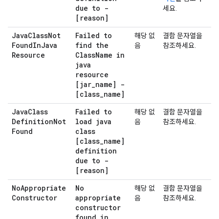
due to -
세요.
[reason]
Java
Class
Not
Failed to
해당 없
결함 문자열을
Found
In
Java
find the
음
참조하세요.
Resource
Class
Name in
java
resource
[jar
_
name] -
[class
_
name]
Java
Class
Failed to
해당 없
결함 문자열을
Definition
Not
load java
음
참조하세요.
Found
class
[class
_
name]
definition
due to -
[reason]
No
Appropriate
No
해당 없
결함 문자열을
Constructor
appropriate
음
참조하세요.
constructor
found in