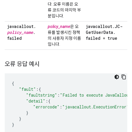
다. 오류 이름은 오
류 코드의 마지막 부
분입니다.
javacallout
.
javacallout
.
JC-
policy_name
은 오
policy
_
name
.
Get
User
Data
.
류를 발생시킨 정책
failed
failed = true
의 사용자 지정 이름
입니다.
오류 응답 예시
{
"fault"
:{
"faultstring"
:
"Failed to execute JavaCallout
"detail"
:{
"errorcode"
:
"javacallout.ExecutionError"
}
}
}