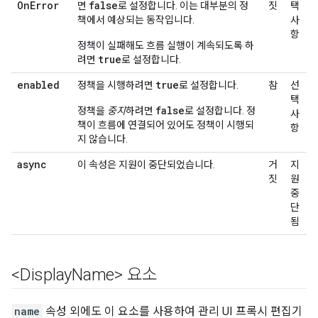
On
Error
false
면
로 설정합니다. 이는 대부분의 정
짓
택
책에서 예상되는 동작입니다.
사
항
정책이 실패해도 흐름 실행이 계속되도록 하
true
려면
로 설정합니다.
enabled
true
정책을 시행하려면
로 설정합니다.
참
선
택
false
정책을
중지
하려면
로 설정합니다. 정
사
책이 흐름에 연결되어 있어도 정책이 시행되
항
지 않습니다.
async
이 속성은 지원이 중단되었습니다.
거
지
짓
원
중
단
됨
<Display
Name> 요소
name
속성 외에도 이 요소를 사용하여 관리 UI 프록시 편집기