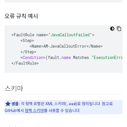
오류 규칙 예시
<
FaultRule
name
=
"JavaCalloutFailed"
<
Step
<
Name>AM
-
JavaCalloutError
<
/
Name
<
/
Step
<
Condition
>
(
fault
.
name
Matches
"ExecutionError
<
/
FaultRule
>
스키마
샘플:
각 정책 유형은 XML 스키마(
.xsd
)로 정의됩니다. 참고로
GitHub에서
정책 스키마
를 사용할 수 있습니다.