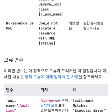
Java
Callout
class
[class
_
name]
No
Resource
For
Could not
해당 없
결함 문자열을
URL
locate a
음
참조하세요.
resource
with URL
[string]
오류 변수
이러한 변수는 이 정책으로 오류가 트리거될 때 설정됩니다. 자
세한 내용은
정책 오류에 대해 알아야 할 사항
을 참조하세요.
변수
위치
예
fault
.
fault
.
name
fault_name
은 위의
name="
fault
_
Matches
런타임 오류
표에 나
name
"
"Execution
Error"
열된 오류 이름입니