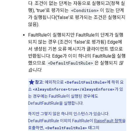
다. 조건이 없는 단계는 자동으로 실행되고(정책 실
행), 'true'로 평가되는
<Condition>
이 있는 단계
가 실행됩니다('false'로 평가되는 조건은 실행되지
않음).
FaultRule이 실행되지만 FaultRule의 단계가 실행
되지 않는 경우 (조건이 'false'로 평가됨) Edge에
서 생성된 기본 오류 메시지가 클라이언트 앱으로
반환됩니다. Edge가 이미 하나의 FaultRule을 실행
했으므로
<DefaultFaultRule>
은 실행되지
않
습니다
.
참고:
예외적으로
<DefaultFaultRule>
에 하위 요
소
<AlwaysEnforce>true</AlwaysEnforce>
가 있
는 경우에는 FaultRule이 실행된 경우에도
DefaultFaultRule을 실행합니다.
하지만 그렇지 않은 하나의 인스턴스가 있습니다.
DefaultFaultRule 이외의 FaultRule이
RaiseFault 정책
을
호출하면,
<DefaultFaultRule>
태그의