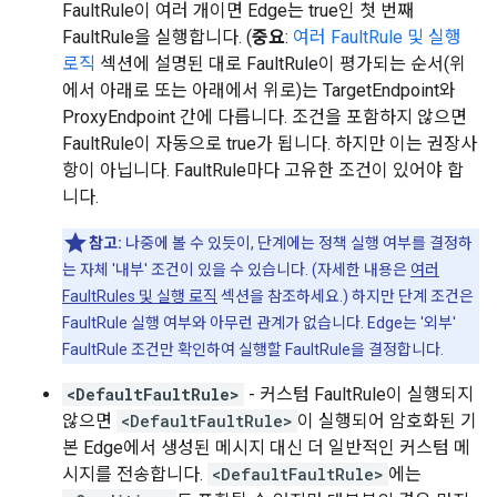
FaultRule이 여러 개이면 Edge는 true인 첫 번째
FaultRule을 실행합니다. (
중요
:
여러 FaultRule 및 실행
로직
섹션에 설명된 대로 FaultRule이 평가되는 순서(위
에서 아래로 또는 아래에서 위로)는 TargetEndpoint와
ProxyEndpoint 간에 다릅니다. 조건을 포함하지 않으면
FaultRule이 자동으로 true가 됩니다. 하지만 이는 권장사
항이 아닙니다. FaultRule마다 고유한 조건이 있어야 합
니다.
참고:
나중에 볼 수 있듯이, 단계에는 정책 실행 여부를 결정하
는 자체 '내부' 조건이 있을 수 있습니다. (자세한 내용은
여러
FaultRules 및 실행 로직
섹션을 참조하세요.) 하지만 단계 조건은
FaultRule 실행 여부와 아무런 관계가 없습니다. Edge는 '외부'
FaultRule 조건만 확인하여 실행할 FaultRule을 결정합니다.
<DefaultFaultRule>
- 커스텀 FaultRule이 실행되지
않으면
<DefaultFaultRule>
이 실행되어 암호화된 기
본 Edge에서 생성된 메시지 대신 더 일반적인 커스텀 메
시지를 전송합니다.
<DefaultFaultRule>
에는