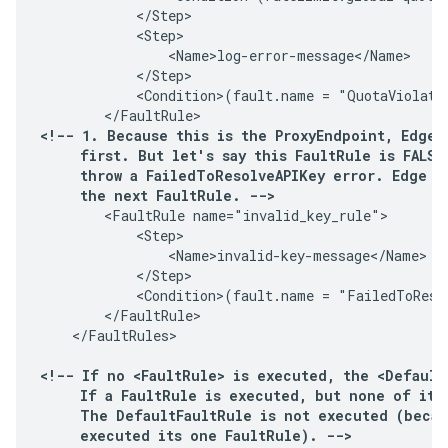
            </Step>

            <Step>

                <Name>log-error-message</Name>

            </Step>

            <Condition>(fault.name = "QuotaViolatio
<!-- 1. Because this is the ProxyEndpoint, Edge l
     first. But let's say this FaultRule is FALSE
     throw a FailedToResolveAPIKey error. Edge mo
     the next FaultRule. -->
        <FaultRule name="invalid_key_rule">

            <Step>

                <Name>invalid-key-message</Name>

            </Step>

            <Condition>(fault.name = "FailedToResol
        </FaultRule>

    </FaultRules>

<!-- If no <FaultRule> is executed, the <Default
     If a FaultRule is executed, but none of its 
     The DefaultFaultRule is not executed (becau
     executed its one FaultRule). -->