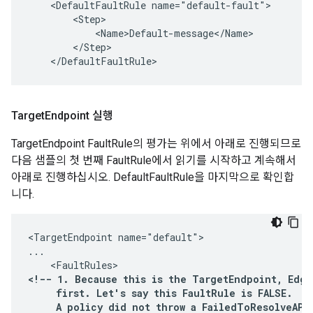
    <DefaultFaultRule name="default-fault">

        <Step>

            <Name>Default-message</Name>

        </Step>

    </DefaultFaultRule>
Target
Endpoint 실행
TargetEndpoint FaultRule의 평가는 위에서 아래로 진행되므로
다음 샘플의 첫 번째 FaultRule에서 읽기를 시작하고 계속해서
아래로 진행하십시오. DefaultFaultRule을 마지막으로 확인합
니다.
<TargetEndpoint name="default">

...

<!-- 1. Because this is the TargetEndpoint, Edge 
     first. Let's say this FaultRule is FALSE.

     A policy did not throw a FailedToResolveAPIK