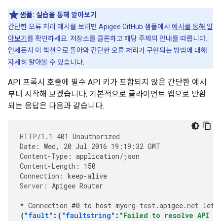
샘플:
실습을 통해 알아보기
간단한 오류 처리 예시를 보려면 Apigee GitHub 샘플에서
예시를 통해 알
아보기
를 확인하세요. 저장소를 클론하고 해당 주제의 안내를 따릅니다.
언제든지 이 섹션으로 돌아와 간단한 오류 처리가 구현되는 방법에 대해
자세히 알아볼 수 있습니다.
API 프록시 호출에 필수 API 키가 포함되지 않은 간단한 예시
부터 시작해 보겠습니다. 기본적으로 클라이언트 앱으로 반환
되는 응답은 다음과 같습니다.
HTTP
/
1.1
401
Unauthorized
Date
:
Wed, 20 Jul 2016 19:19:32 GMT
Content-Type
:
application/json
Content-Length
:
150
Connection
:
keep-alive
Server
:
Apigee Router
*
Co
nne
c
t
io
n
#
0
t
o
hos
t
myorg
-
test
.apigee.
net
le
ft
{
"fault"
:{
"faultstring"
:
"Failed to resolve API K