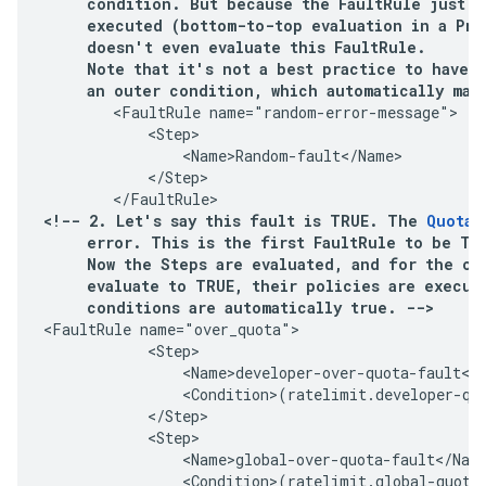
     condition. But because the FaultRule just be
     executed (bottom-to-top evaluation in a Prox
     doesn't even evaluate this FaultRule.

     Note that it's not a best practice to have a
     an outer condition, which automatically mak
        <FaultRule name="random-error-message">

            <Step>

                <Name>Random-fault</Name>

            </Step>

        </FaultRule>
<!-- 2. Let's say this fault is TRUE. The 
Quota 
     error. This is the first FaultRule to be TRU
     Now the Steps are evaluated, and for the one
     evaluate to TRUE, their policies are execute
     conditions are automatically true. -->
<FaultRule name="over_quota">

            <Step>

                <Name>developer-over-quota-fault</N
                <Condition>(ratelimit.developer-quo
            </Step>

            <Step>

                <Name>global-over-quota-fault</Name
                <Condition>(ratelimit.global-quota-