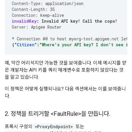
Content-Type
:
application/json
Content-Length
:
35
Connection
:
keep-alive
invalidKey
:
Invalid API key! Call the cops!
Server
:
Apigee Router
*
Co
nne
c
t
io
n
#
0
t
o
hos
t
myorg
-
test
.apigee.
net
le
ft
{
"Citizen"
:
"Where's your API key? I don't see it
예, 약간 어리석지만 가능한 것을 보여줍니다. 이제 메시지를 받
은 개발자는 API 키를 쿼리 매개변수로 포함하지 않았다는 것
을 알고 있습니다.
이 정책은 어떻게 실행되나요? 다음 섹션에서는 이를 보여줍니
다.
2
.
정책을 트리거할 <Fault
Rule>을 만듭니다
.
프록시 구성의
<ProxyEndpoint>
또는