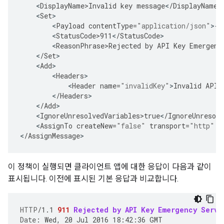
<
DisplayName>Invalid
key
message
<
/
DisplayName
<
Set
<
Payload
contentType
=
"application/json"
>
{
"
<
StatusCode>911
<
/
StatusCode
<
ReasonPhrase>Rejected
by
API
Key
Emergenc
<
/
Set
<
Add
<
Headers
<
Header
name
=
"invalidKey"
>
Invalid
API
<
/
Headers
<
/
Add
<
IgnoreUnresolvedVariables>true
<
/
IgnoreUnresolv
<
AssignTo
createNew
=
"false"
transport
=
"http"
t
<
/
AssignMessage
>
이 정책이 실행되면 클라이언트 앱에 대한 응답이 다음과 같이
표시됩니다. 이전에 표시된 기본 응답과 비교합니다.
HTTP
/
1.1
911
Rejected by API Key Emergency Servi
Date
:
Wed, 20 Jul 2016 18:42:36 GMT