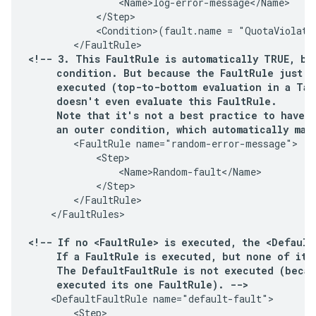
                <Name>log-error-message</Name>

            </Step>

            <Condition>(fault.name = "QuotaViolatio
<!-- 3. This FaultRule is automatically TRUE, be
     condition. But because the FaultRule just ab
     executed (top-to-bottom evaluation in a Tar
     doesn't even evaluate this FaultRule.

     Note that it's not a best practice to have a
     an outer condition, which automatically mak
        <FaultRule name="random-error-message">

            <Step>

                <Name>Random-fault</Name>

            </Step>

        </FaultRule>

    </FaultRules>

<!-- If no <FaultRule> is executed, the <Default
     If a FaultRule is executed, but none of its 
     The DefaultFaultRule is not executed (becau
     executed its one FaultRule). -->
    <DefaultFaultRule name="default-fault">

        <Step>
