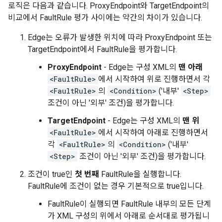
로직은 다음과 같습니다. ProxyEndpoint와 TargetEndpoint의
비교에서 FaultRule 평가 사이에는 약간의 차이가 있습니다.
Edge는 오류가 발생한 위치에 따라 ProxyEndpoint 또는
TargetEndpoint에서 FaultRule을 평가합니다.
ProxyEndpoint
- Edge는 구성 XML의
맨 아래
<FaultRule>
에서 시작하여 위로 진행하면서 각
<FaultRule>
의
<Condition>
('내부'
<Step>
조건이 아닌 '외부' 조건)을 평가합니다.
TargetEndpoint
- Edge는 구성 XML의
맨 위
<FaultRule>
에서 시작하여 아래로 진행하면서
각
<FaultRule>
의
<Condition>
('내부'
<Step>
조건이 아닌 '외부' 조건)을 평가합니다.
조건이 true인
첫 번째
FaultRule을 실행합니다.
FaultRule에 조건이 없는 경우 기본적으로 true입니다.
FaultRule이 실행되면 FaultRule 내부의 모든 단계
가 XML 구성의 위에서 아래로 순서대로 평가됩니