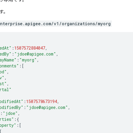
す。
enterprise.apigee.com/v1/organizations/myorg
edAt"
:
1507572884047
,
edBy"
:
"jdoe@apigee.com"
,
ayName"
:
"myorg"
,
onments"
:[
od"
,
v"
,
st"
,
rtal"
odifiedAt"
:
1507578673194
,
odifiedBy"
:
"jdoe@apigee.com"
,
:
"jdoe"
,
rties"
:{
operty"
:[
{