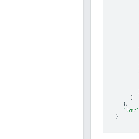
]
},
"type"
}