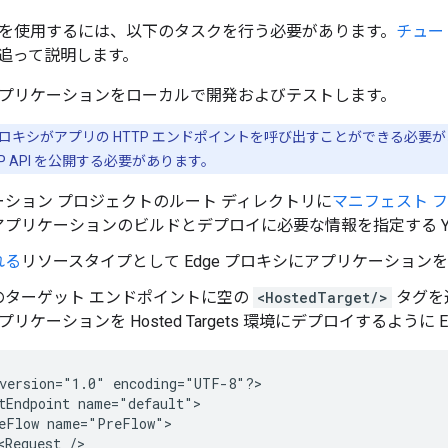
rgets を使用するには、以下のタスクを行う必要があります。
チュー
追って説明します。
js アプリケーションをローカルで開発およびテストします。
 プロキシがアプリの HTTP エンドポイントを呼び出すことができる必
TP API を公開する必要があります。
ーション プロジェクトのルート ディレクトリに
マニフェスト 
プリケーションのビルドとデプロイに必要な情報を指定する YA
れる
リソースタイプとして Edge プロキシにアプリケーション
のターゲット エンドポイントに空の
<HostedTarget/>
タグを
s アプリケーションを Hosted Targets 環境にデプロイするように
version="1.0" encoding="UTF-8"?>

tEndpoint name="default">

eFlow name="PreFlow">

<Request />
