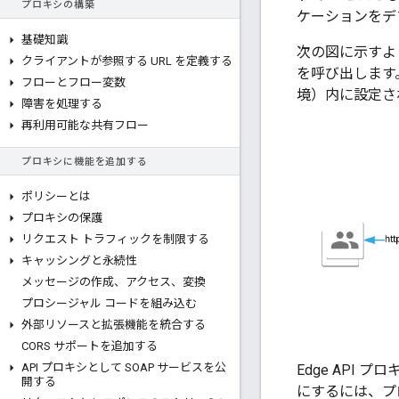
プロキシの構築
ケーションをデ
基礎知識
次の図に示すように
クライアントが参照する URL を定義する
を呼び出します。Hos
フローとフロー変数
境）内に設定さ
障害を処理する
再利用可能な共有フロー
プロキシに機能を追加する
ポリシーとは
プロキシの保護
リクエスト トラフィックを制限する
キャッシングと永続性
メッセージの作成、アクセス、変換
プロシージャル コードを組み込む
外部リソースと拡張機能を統合する
CORS サポートを追加する
API プロキシとして SOAP サービスを公
Edge API 
開する
にするには、プ