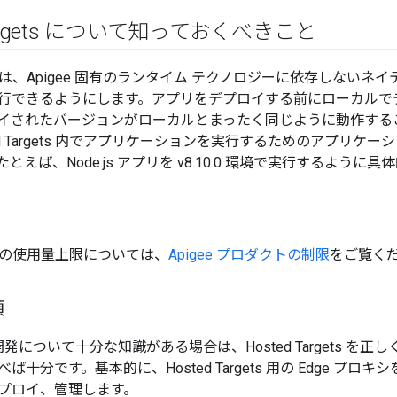
 Targets について知っておくべきこと
rgets は、Apigee 固有のランタイム テクノロジーに依存しないネイテ
行できるようにします。アプリをデプロイする前にローカルで
イされたバージョンがローカルとまったく同じように動作する
ed Targets 内でアプリケーションを実行するためのアプリケー
とえば、Node.js アプリを v8.10.0 環境で実行するように
gets の使用量上限については、
Apigee プロダクトの制限
をご覧く
順
シ開発について十分な知識がある場合は、Hosted Targets 
十分です。基本的に、Hosted Targets 用の Edge プロキシ
プロイ、管理します。