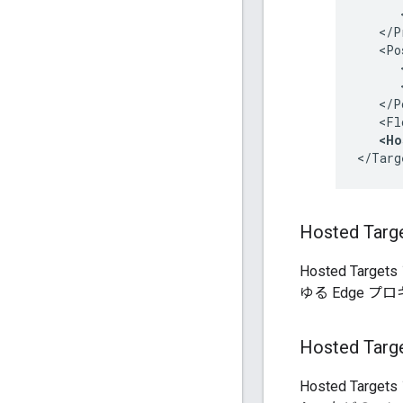
      
   </P
   <Po
      
      
   </P
   <Fl
<Ho
</Targ
Hosted T
Hosted T
ゆる Edge 
Hosted 
Hosted T