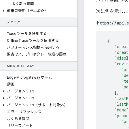
よくある質問
従来の機能（廃止済み）
次に例を示しま
https://api.
デバッグ
Trace ツールを使用する
{
Offline Trace ツールを使用する
"creat
パフォーマンス指標を使用する
"creat
監査: API、プロダクト、組織の履歴
"displ
"envir
MICROGATEWAY
"pr
"de
Edge Microgateway ホーム
"te
動画
"po
バージョン 3
.
1
.
x
],
"lastM
バージョン 3
.
0
.
x
"lastM
バージョン 2
.
5
.
x（サポート対象外）
"name"
エラー リファレンス
"prope
よくある質問
"pr
リリースノート