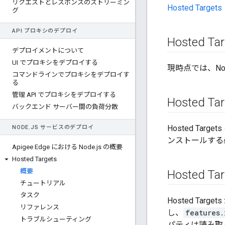
リクエストとレスポンスのストリーミン
Hosted Tar
グ
API プロキシのデプロイ
Hosted
デプロイメントについて
UI でプロキシをデプロイする
現時点では、Node
コマンドラインでプロキシをデプロイす
る
管理 API でプロキシをデプロイする
Hosted 
バックエンド サーバー間の負荷分散
Hosted Targ
NODE
.
JS サービスのデプロイ
ンストールする
Apigee Edge における Node
.
js の概要
Hosted Targets
概要
Hosted
チュートリアル
タスク
Hosted Ta
リファレンス
し、
features.
トラブルシューティング
パティは読み取