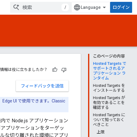
/
ログイン
このページの内容
Hosted Targets で
サポートされるア
情報は役に立ちましたか？
プリケーション ラ
ンタイム
Hosted Targets を
フィードバックを送信
インストールする
Hosted Targets が
おり、Edge UI で使用できます。Classic
有効であることを
確認する
Hosted Targets に
ついて知っておく
内で Node.js アプリケーション
べきこと
ロキシがアプリケーションをターゲッ
上限
ブルな切り離された環境にアプリ