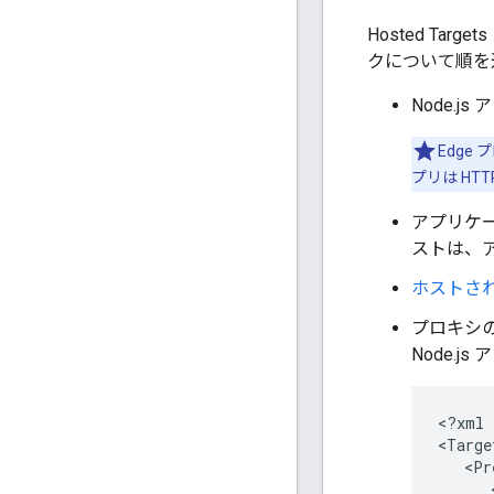
Hosted Ta
クについて順を
Node.
Edge
プリは HT
アプリケ
ストは、ア
ホストさ
プロキシ
Node.j
<?xml 
<Targe
   <Pr
      