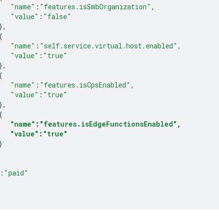
"name"
:
"features.isSmbOrganization"
,
"value"
:
"false"
},
{
"name"
:
"self.service.virtual.host.enabled"
,
"value"
:
"true"
},
{
"name"
:
"features.isCpsEnabled"
,
"value"
:
"true"
},
{
"name"
:
"features.isEdgeFunctionsEnabled"
,
"value"
:
"true"
}
:
"paid"