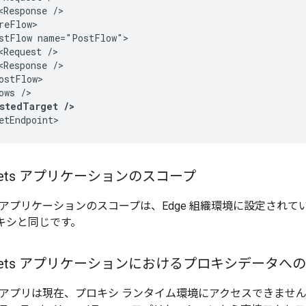
<Response />

reFlow>

stFlow name="PostFlow">

<Request />

<Response />

ostFlow>

ows />

stedTarget />
etEndpoint>
argets アプリケーションのスコープ
argets アプリケーションのスコープは、Edge 組織環境に設定
プロキシと同じです。
Targets アプリケーションにおけるプロキシデータ
argets アプリは現在、プロキシ ランタイム環境にアクセスでき