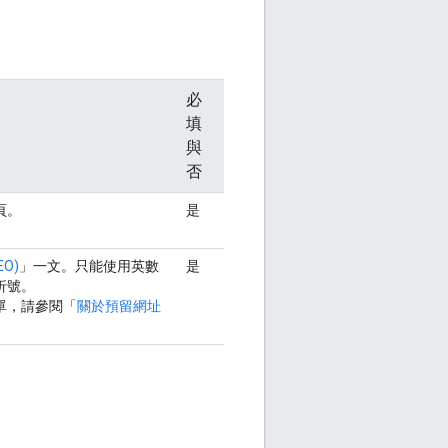
必
填
與
否
頁。
是
O)
」一文。只能使用英數
是
折號。
單，請參閱「
關於預留網址