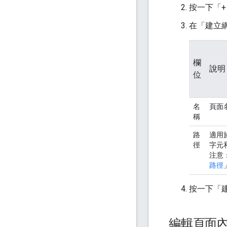
按一下「+
在「建立
欄
說明
位
名
頁面
稱
路
適用
徑
字元
注意
路徑
按一下「
編輯頁面