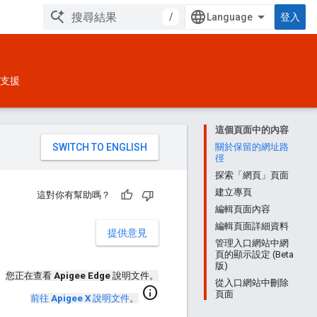
/
登入
支援
這個頁面中的內容
。
關於保留的網址路
徑
探索「網頁」頁面
建立專頁
這對你有幫助嗎？
編輯頁面內容
編輯頁面詳細資料
提供意見
管理入口網站中網
頁的顯示設定 (Beta
版)
您正在查看
Apigee Edge
說明文件。
從入口網站中刪除
info
頁面
前往
Apigee X
說明文件
。