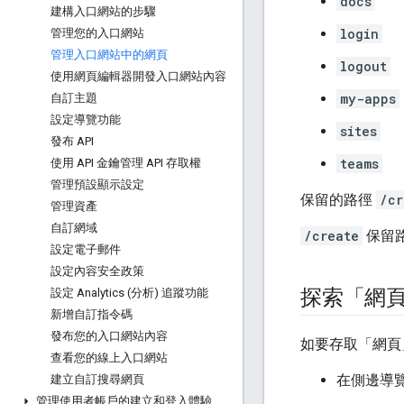
docs
建構入口網站的步驟
login
管理您的入口網站
管理入口網站中的網頁
logout
使用網頁編輯器開發入口網站內容
my-apps
自訂主題
設定導覽功能
sites
發布 API
teams
使用 API 金鑰管理 API 存取權
管理預設顯示設定
保留的路徑
/cr
管理資產
自訂網域
/create
保留
設定電子郵件
設定內容安全政策
探索「網
設定 Analytics (分析) 追蹤功能
新增自訂指令碼
發布您的入口網站內容
如要存取「網頁
查看您的線上入口網站
在側邊導
建立自訂搜尋網頁
管理使用者帳戶的建立和登入體驗