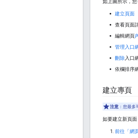
如上圖所示，您
建立頁面
查看頁面
編輯網頁
管理入口
刪除
入口
依欄排序網
建立專頁
注意
：您最多可
如要建立新頁面
前往「網