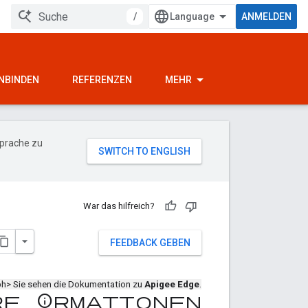
/
ANMELDEN
INBINDEN
REFERENZEN
MEHR
Sprache zu
War das hilfreich?
FEEDBACK GEBEN
ph> Sie sehen die Dokumentation zu
Apigee Edge
.
e Informationen