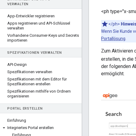
VERWALTEN
<ph type="x-sma
App-Entwickler registrieren
Apps registrieren und API-Schlüssel
</ph>
Hinweis
verwalten
Wenn Sie Kunde vo
Vorhandene Consumer-Keys und Secrets
Portallösung
.
importieren
Zum Aktivieren d
SPEZIFIKATIONEN VERWALTEN
erstellen, in die
API-Design
der folgenden Ab
Spezifikationen verwalten
ermöglicht.
Spezifikationen mit dem Editor für
Spezifikationen erstellen
Spezifikationen mithilfe von Ordnern
organisieren
PORTAL ERSTELLEN
Einführung
Integriertes Portal erstellen
Einführung