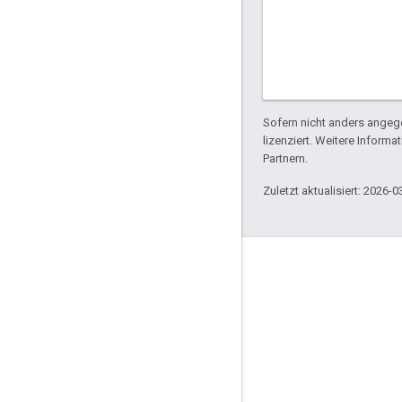
Sofern nicht anders angege
lizenziert. Weitere Informa
Partnern.
Zuletzt aktualisiert: 2026-0
Über Apigee
We're part of Google
Events
Partner
E-Books und Webcasts