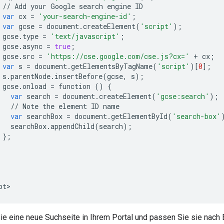
//
Add
your
Google
search
engine
ID
var
cx
=
'your-search-engine-id'
;
var
gcse
=
document
.
createElement
(
'script'
);
gcse
.
type
=
'text/javascript'
;
gcse
.
async
=
true
;
gcse
.
src
=
'https://cse.google.com/cse.js?cx='
+
cx
;
var
s
=
document
.
getElementsByTagName
(
'script'
)[
0
];
s
.
parentNode
.
insertBefore
(
gcse
,
s
);
gcse
.
onload
=
function
()
{
var
search
=
document
.
createElement
(
'gcse:search'
);
//
Note
the
element
ID
name
var
searchBox
=
document
.
getElementById
(
'search-box'
searchBox
.
appendChild
(
search
);
};
pt
Sie eine neue Suchseite in Ihrem Portal und passen Sie sie nach