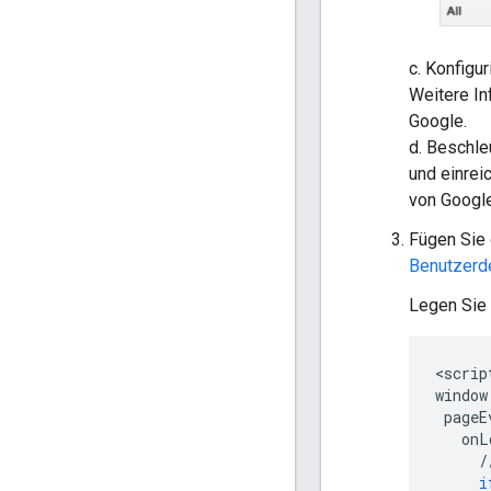
c. Konfigu
Weitere In
Google.
d. Beschle
und einrei
von Google
Fügen Sie 
Benutzerde
Legen Sie 
<
scrip
window
pageE
onL
/
i