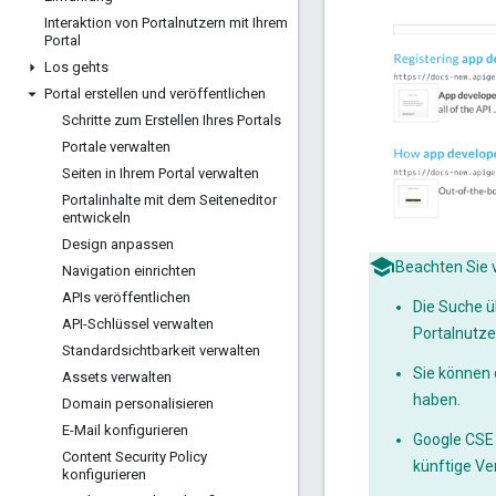
Interaktion von Portalnutzern mit Ihrem
Portal
Los gehts
Portal erstellen und veröffentlichen
Schritte zum Erstellen Ihres Portals
Portale verwalten
Seiten in Ihrem Portal verwalten
Portalinhalte mit dem Seiteneditor
entwickeln
Design anpassen
Beachten Sie 
Navigation einrichten
APIs veröffentlichen
Die Suche ü
API-Schlüssel verwalten
Portalnutze
Standardsichtbarkeit verwalten
Sie können 
Assets verwalten
haben.
Domain personalisieren
E-Mail konfigurieren
Google CSE i
Content Security Policy
künftige Ve
konfigurieren