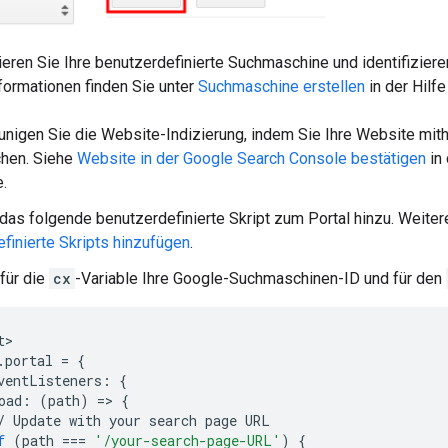
rieren Sie Ihre benutzerdefinierte Suchmaschine und identifizier
formationen finden Sie unter
Suchmaschine erstellen
in der Hilf
unigen Sie die Website-Indizierung, indem Sie Ihre Website mit
chen. Siehe
Website in der Google Search Console bestätigen
in 
.
das folgende benutzerdefinierte Skript zum Portal hinzu. Weitere
finierte Skripts hinzufügen
.
für die
cx
-Variable Ihre Google-Suchmaschinen-ID und für den
t
.
portal
=
{
ventListeners
:
{
oad
:
(
path
)
=
>
{
/
Update
with
your
search
page
URL
f
(
path
===
'/your-search-page-URL'
)
{