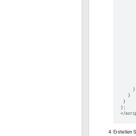
}
}
}
};
<
/
scri
Erstellen 