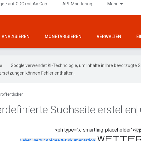
gee auf GDC mit Air Gap
API-Monitoring
Mehr
ANALYSIEREN
MONETARISIEREN
VERWALTEN
E
Google verwendet KI-Technologie, um Inhalte in Ihre bevorzugte 
ersetzungen können Fehler enthalten.
röffentlichen
rdefinierte Suchseite erstellen
<ph type="x-smartling-placeholder">
</
Weiter
Gehen Sie zur
Apigee X-Dokumentation
.