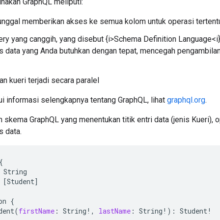
nakan GraphQL meliputi:
unggal memberikan akses ke semua kolom untuk operasi tertent
ry yang canggih, yang disebut {i>Schema Definition Language<
data yang Anda butuhkan dengan tepat, mencegah pengambilan 
 kueri terjadi secara paralel
i informasi selengkapnya tentang GraphQL, lihat
graphql.org
.
oh skema GraphQL yang menentukan titik entri data (jenis Kueri), o
s data.
{
String
[
Student
]
on
{
dent
(
firstName
:
String
!
,
lastName
:
String
!
)
:
Student
!