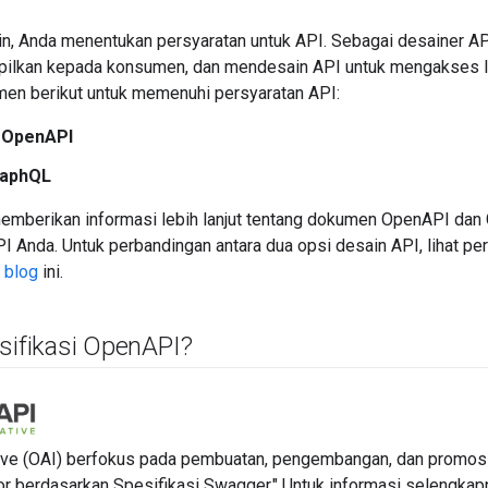
n, Anda menentukan persyaratan untuk API. Sebagai desainer A
mpilkan kepada konsumen, dan mendesain API untuk mengakses 
men berikut untuk memenuhi persyaratan API:
 OpenAPI
raphQL
memberikan informasi lebih lanjut tentang dokumen OpenAPI dan
PI Anda. Untuk perbandingan antara dua opsi desain API, lihat 
 blog
ini.
sifikasi Open
API?
tive (OAI) berfokus pada pembuatan, pengembangan, dan promos
or berdasarkan Spesifikasi Swagger." Untuk informasi selengkapn