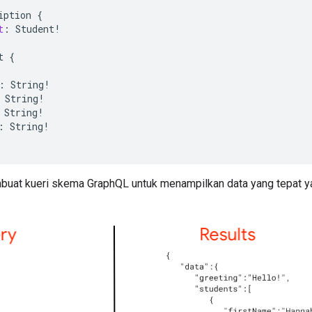
iption
{
t
:
Student
!
t
{
:
String
!
String
!
String
!
:
String
!
uat kueri skema GraphQL untuk menampilkan data yang tepat ya