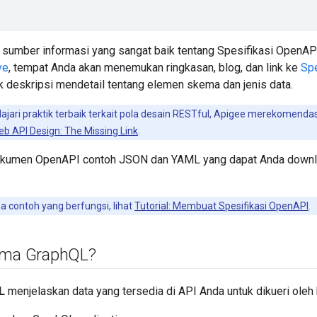
 sumber informasi yang sangat baik tentang Spesifikasi OpenAPI
ve
, tempat Anda akan menemukan ringkasan, blog, dan link ke
Sp
k deskripsi mendetail tentang elemen skema dan jenis data.
jari praktik terbaik terkait pola desain RESTful, Apigee merekomend
b API Design: The Missing Link
.
okumen OpenAPI contoh JSON dan YAML yang dapat Anda downl
 contoh yang berfungsi, lihat
Tutorial: Membuat Spesifikasi OpenAPI
.
ema Graph
QL?
L
menjelaskan data yang tersedia di API Anda untuk dikueri oleh k