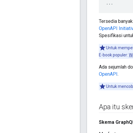
...
Tersedia banyak
OpenAPI Initiati
Spesifikasi untu
Untuk mempela
E-book populer:
We
Ada sejumlah d
OpenAPI
.
Untuk mencoba
Apa itu sk
Skema GraphQ