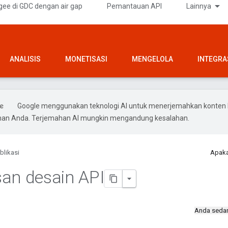
gee di GDC dengan air gap
Pemantauan API
Lainnya
ANALISIS
MONETISASI
MENGELOLA
INTEGRA
Google menggunakan teknologi AI untuk menerjemahkan konten 
ihan Anda. Terjemahan AI mungkin mengandung kesalahan.
blikasi
Apaka
an desain API
Anda seda