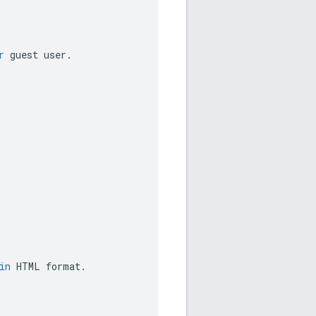
r
guest
user
.
in
HTML
format
.