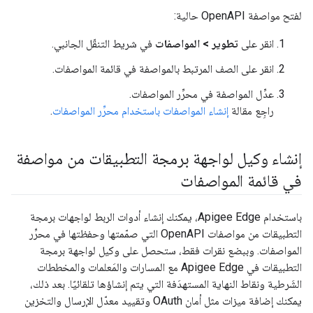
لفتح مواصفة OpenAPI حالية:
انقر على
تطوير > المواصفات
في شريط التنقّل الجانبي.
انقر على الصف المرتبط بالمواصفة في قائمة المواصفات.
عدِّل المواصفة في محرِّر المواصفات.
راجِع مقالة
إنشاء المواصفات باستخدام محرِّر المواصفات
.
إنشاء وكيل لواجهة برمجة التطبيقات من مواصفة
في قائمة المواصفات
باستخدام Apigee Edge، يمكنك إنشاء أدوات الربط لواجهات برمجة
التطبيقات من مواصفات OpenAPI التي صمّمتها وحفظتها في محرِّر
المواصفات. وببضع نقرات فقط، ستحصل على وكيل لواجهة برمجة
التطبيقات في Apigee Edge مع المسارات والمَعلمات والمخططات
الشَرطية ونقاط النهاية المستهدَفة التي يتم إنشاؤها تلقائيًا. بعد ذلك،
يمكنك إضافة ميزات مثل أمان OAuth وتقييد معدّل الإرسال والتخزين