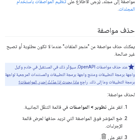
مواصفة إلى مجلد، يُرجى الاطّلاع على
تنظيم المواصفات باستخدام
المجلدات
.
حذف مواصفة
يمكنك حذف مواصفة من "متجر الملفات" عندما لا تكون مطلوبة أو تصبح
غير صالحة.
عند حذف مواصفات OpenAPI، سيؤثّر ذلك في المستقبل في خادم وكيل
واجهة برمجة التطبيقات ومنتج واجهة برمجة التطبيقات والمستندات المرجعية لواجهة
برمجة التطبيقات وما إلى ذلك. راجِع
ماذا يحدث إذا عدّلتُ إحدى المواصفات؟
لحذف مواصفة:
انقر على
تطوير > المواصفات
في قائمة التنقّل الجانبية.
ضع المؤشر فوق المواصفة التي تريد حذفها لعرض قائمة
الإجراءات.
انقر على
.