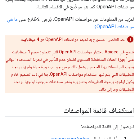
مواصفات OpenAPI كما هو موضَّح في الأقسام التالية.
لمزيد من المعلومات عن مواصفات OpenAPI، يُرجى الاطّلاع على
ما هي
مواصفات OpenAPI؟
الحد الأقصى المسموح به لحجم مواصفات OpenAPI هو
4 ميغابايت
.
ننصح في Apigee باختبار مواصفات OpenAPI التي تتجاوز حجم
1 ميغابايت
على أجهزة العملاء المنخفضة المستوى لضمان عدم التأثير في تجربة المستخدم النهائي
بسبب المواصفات بهذا الحجم. ويشمل ذلك جميع جوانب دورة حياة واجهة برمجة
التطبيقات التي يتم فيها استخدام مواصفات OpenAPI، بما في ذلك تصميم خادم
وكيل لواجهة برمجة التطبيقات وتطويره ونشر مستندات مرجعية لواجهة برمجة
التطبيقات وما إلى ذلك.
استكشاف قائمة المواصفات
للوصول إلى قائمة المواصفات:
سجِّل الدخول إلى
apigee.com/edge
.