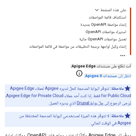
على هذه الصفحة
استكشاف قائمة المواصفات
إنشاء مواصفة OpenAPI جديدة
استيراد مواصفات OpenAPI
تعديل مواصفات OpenAPI حالية
إنشاء وكيل لواجهة برمجة التطبيقات من مواصفة في قائمة المواصفات
أنت تطّلع على مستندات
Apigee Edge
.
info
انتقِل إلى
مستندات Apigee X
.
ملاحظة:
تتوفّر البوابة المدمجة كحلّ تديره Apigee لعملاء Apigee Edge
for Public Cloud فقط. إذا كنت أحد عملاء Apigee Edge for Private Cloud،
يُرجى الرجوع إلى
حلّ بوابة Drupal
الذي يديره العميل.
ملاحظة:
لا تتوفّر هذه الميزة لمستخدمي البوابة المدمجة المختلطة من
Apigee في الوقت الحالي.
يوفّر لك Apigee Edge مكانًا لتخزين مواصفات OpenAPI. يمكنك إدارة