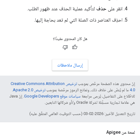
انقر على
حذف
لتأكيد عملية الحذف عند ظهور الطلب.
احذِف العناصر ذات الصلة التي لم تعد بحاجة إليها.
هل كان المحتوى مفيدًا؟
إرسال ملاحظات
إنّ محتوى هذه الصفحة مرخّص بموجب
ترخيص Creative Commons Attribution
4.0‏
ما لم يُنصّ على خلاف ذلك، ونماذج الرموز مرخّصة بموجب
ترخيص Apache 2.0‏
.
للاطّلاع على التفاصيل، يُرجى مراجعة
سياسات موقع Google Developers‏
. إنّ Java
هي علامة تجارية مسجَّلة لشركة Oracle و/أو شركائها التابعين.
تاريخ التعديل الأخير: 2026-02-03 (حسب التوقيت العالمي المتفَّق عليه)
لمحة عن Apigee