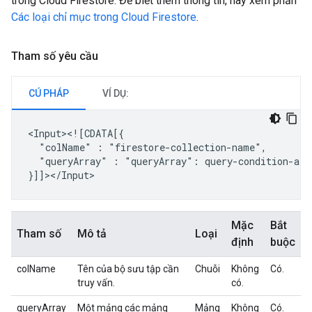
trong Cloud Firestore. Để biết thêm thông tin, hãy xem phần
Các loại chỉ mục trong Cloud Firestore
.
Tham số yêu cầu
CÚ PHÁP
VÍ DỤ:
"colName"
:
"queryArray"
:
"queryArray":
query-condition-arra
Mặc
Bắt
Tham số
Mô tả
Loại
định
buộc
colName
Tên của bộ sưu tập cần
Chuỗi
Không
Có.
truy vấn.
có.
queryArray
Một mảng các mảng
Mảng
Không
Có.