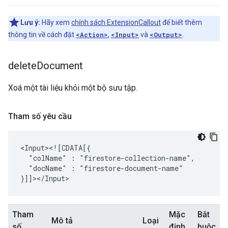
Lưu ý:
Hãy xem
chính sách ExtensionCallout
để biết thêm
thông tin về cách đặt
<Action>
,
<Input>
và
<Output>
.
delete
Document
Xoá một tài liệu khỏi một bộ sưu tập.
Tham số yêu cầu
"colName"
:
"docName"
:
"firestore-document-name"

Tham
Mặc
Bắt
Mô tả
Loại
số
định
buộc