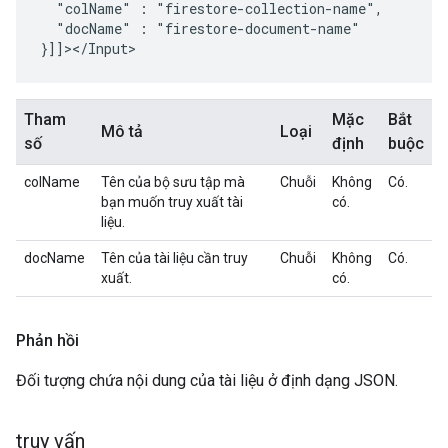
"colName"
:
"docName"
:
"firestore-document-name"

Tham
Mặc
Bắt
Mô tả
Loại
số
định
buộc
colName
Tên của bộ sưu tập mà
Chuỗi
Không
Có.
bạn muốn truy xuất tài
có.
liệu.
docName
Tên của tài liệu cần truy
Chuỗi
Không
Có.
xuất.
có.
Phản hồi
Đối tượng chứa nội dung của tài liệu ở định dạng JSON.
truy vấn