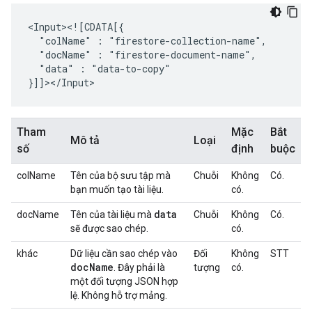
"colName"
:
"docName"
:
"data"
:
"data-to-copy"

Tham
Mặc
Bắt
Mô tả
Loại
số
định
buộc
colName
Tên của bộ sưu tập mà
Chuỗi
Không
Có.
bạn muốn tạo tài liệu.
có.
data
docName
Tên của tài liệu mà
Chuỗi
Không
Có.
sẽ được sao chép.
có.
khác
Dữ liệu cần sao chép vào
Đối
Không
STT
doc
Name
. Đây phải là
tượng
có.
một đối tượng JSON hợp
lệ. Không hỗ trợ mảng.