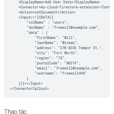
<DisplayName>Add
User
"colName"
:
"docName"
:
"data"
:
"firstName":
"lastName":
"address":
"270-8243
Tempor
"city":
"Fort
"region":
"postalCode":
"email":
"username":
}]]></Input>

Thao tác