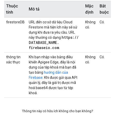
Thuộc
Mặc
Bắt
Mô tả
tính
định
buộc
firestoreDB
URL đến cơ sở dữ liệu Cloud
Không
Có.
Firestore mà tiện ích này sẽ sử
có.
dụng khi đưa ra yêu cầu. URL
https:
/
/
này thường có dạng
DATABASE
_
NAME
.
firebaseio
.
com
.
thông tin
Khi bạn nhập vào bảng điều
Không
Có.
xác thực
khiển Apigee Edge, đây là nội
có.
dung của tệp khoá mà bạn đã
tạo bằng
hướng dẫn của
Firebase
. Khi được gửi qua API
quản lý, đây là giá trị được mã
hoá base64 được tạo từ tệp
khoá.
Thông tin này có hữu ích không cho bạn không?