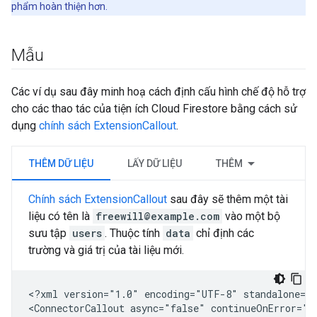
phẩm hoàn thiện hơn.
Mẫu
Các ví dụ sau đây minh hoạ cách định cấu hình chế độ hỗ trợ
cho các thao tác của tiện ích Cloud Firestore bằng cách sử
dụng
chính sách ExtensionCallout
.
THÊM DỮ LIỆU
LẤY DỮ LIỆU
THÊM
Chính sách ExtensionCallout
sau đây sẽ thêm một tài
liệu có tên là
freewill@example.com
vào một bộ
sưu tập
users
. Thuộc tính
data
chỉ định các
trường và giá trị của tài liệu mới.
<?xml
version="1.0"
encoding="UTF-8"
standalone="y
<ConnectorCallout
async="false"
continueOnError="t