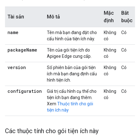
Mặc
Bắt
Tài sản
Mô tả
định
buộc
name
Tên mà bạn đang đặt cho
Không
Có
cấu hình của tiện ích này.
có
package
Name
Tên của gói tiện ích do
Không
Có
Apigee Edge cung cấp.
có
version
Số phiên bản của gói tiện
Không
Có
ích mà bạn đang định cấu
có
hình tiện ích.
configuration
Giá trị cấu hình cụ thể cho
Không
Có
tiện ích bạn đang thêm.
có
Xem
Thuộc tính cho gói
tiện ích này
Các thuộc tính cho gói tiện ích này