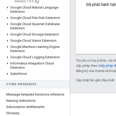
Version 1
.
0
.
5
Đã phát hành tiện
Google Cloud Natural Language
Extension
Google Cloud Pub
/
Sub Extension
Google Cloud Spanner Database
Extension
Google Cloud Storage Extension
Google Cloud Vision Extension
Google Machine Learning Engine
Extension
Google Cloud Logging Extension
Trừ phi có lưu ý khác, nội
Informatica Integration Cloud
cấp phép theo
Giấy phép 
Extension
đăng ký của Oracle và/hoặc 
Salesforce
Cập nhật lần gần đây nhất:
OTHER REFERENCES
Message template functions reference
Naming restrictions
Giới thiệu về Apigee
Subscription entitlements
We're part of Google
Glossary