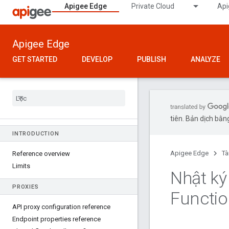
Apigee Edge
Private Cloud
Api
Apigee Edge
GET STARTED
DEVELOP
PUBLISH
ANALYZE
tiên. Bản dịch bằng
INTRODUCTION
Apigee Edge
Tà
Reference overview
Limits
Nhật ký
PROXIES
Functi
API proxy configuration reference
Endpoint properties reference