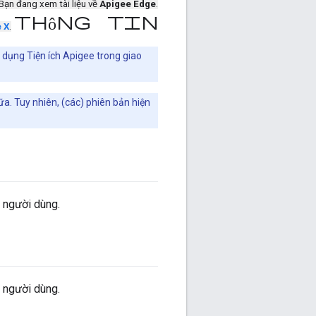
Bạn đang xem tài liệu về
Apigee Edge
.
Thông tin
 X
.
dụng Tiện ích Apigee trong giao
a. Tuy nhiên, (các) phiên bản hiện
 người dùng.
 người dùng.