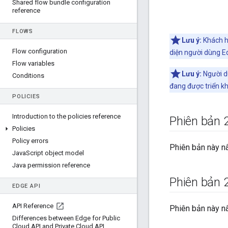
Shared flow bundle configuration
reference
FLOWS
Lưu ý:
Khách h
Flow configuration
diện người dùng E
Flow variables
Lưu ý:
Người dù
Conditions
đang được triển kh
POLICIES
Introduction to the policies reference
Phiên bản 
Policies
Policy errors
Phiên bản này nâ
Java
Script object model
Java permission reference
Phiên bản 
EDGE API
API Reference
Phiên bản này nâ
Differences between Edge for Public
Cloud API and Private Cloud API