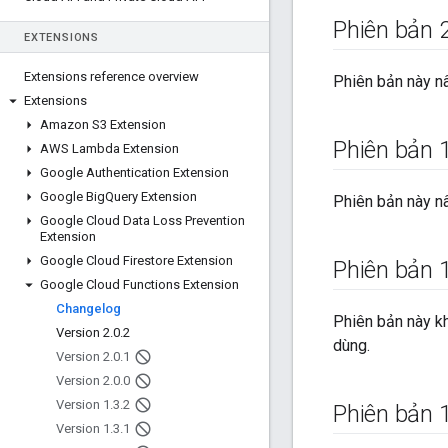
Phiên bản 
EXTENSIONS
Extensions reference overview
Phiên bản này nâ
Extensions
Amazon S3 Extension
Phiên bản 
AWS Lambda Extension
Google Authentication Extension
Google Big
Query Extension
Phiên bản này nâ
Google Cloud Data Loss Prevention
Extension
Google Cloud Firestore Extension
Phiên bản 
Google Cloud Functions Extension
Changelog
Phiên bản này kh
Version 2
.
0
.
2
dùng.
Version 2
.
0
.
1
Version 2
.
0
.
0
Version 1
.
3
.
2
Phiên bản 
Version 1
.
3
.
1