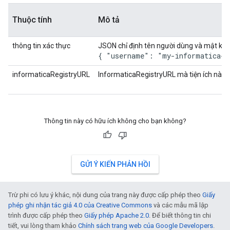
Thuộc tính
Mô tả
thông tin xác thực
JSON chỉ định tên người dùng và mật khẩu
{ "username": "my-informatica-u
informaticaRegistryURL
InformaticaRegistryURL mà tiện ích này s
Thông tin này có hữu ích không cho bạn không?
GỬI Ý KIẾN PHẢN HỒI
Trừ phi có lưu ý khác, nội dung của trang này được cấp phép theo
Giấy
phép ghi nhận tác giả 4.0 của Creative Commons
và các mẫu mã lập
trình được cấp phép theo
Giấy phép Apache 2.0
. Để biết thông tin chi
tiết, vui lòng tham khảo
Chính sách trang web của Google Developers
.