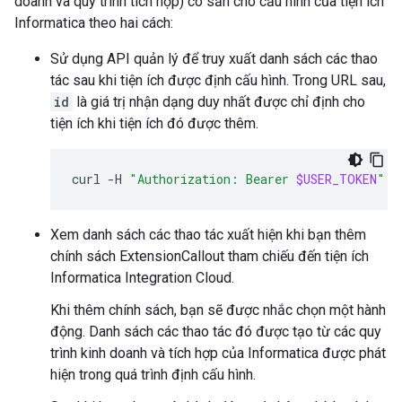
doanh và quy trình tích hợp) có sẵn cho cấu hình của tiện ích
Informatica theo hai cách:
Sử dụng API quản lý để truy xuất danh sách các thao
tác sau khi tiện ích được định cấu hình. Trong URL sau,
id
là giá trị nhận dạng duy nhất được chỉ định cho
tiện ích khi tiện ích đó được thêm.
curl
-H
"Authorization: Bearer 
$USER_TOKEN
"
"
Xem danh sách các thao tác xuất hiện khi bạn thêm
chính sách ExtensionCallout tham chiếu đến tiện ích
Informatica Integration Cloud.
Khi thêm chính sách, bạn sẽ được nhắc chọn một hành
động. Danh sách các thao tác đó được tạo từ các quy
trình kinh doanh và tích hợp của Informatica được phát
hiện trong quá trình định cấu hình.