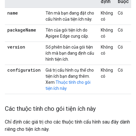
định
buộc
name
Tên mà bạn đang đặt cho
Không
Có
cấu hình của tiện ích này.
có
package
Name
Tên của gói tiện ích do
Không
Có
Apigee Edge cung cấp.
có
version
Số phiên bản của gói tiện
Không
Có
ích mà bạn đang định cấu
có
hình tiện ích.
configuration
Giá trị cấu hình cụ thể cho
Không
Có
tiện ích bạn đang thêm.
có
Xem
Thuộc tính cho gói
tiện ích này
Các thuộc tính cho gói tiện ích này
Chỉ định các giá trị cho các thuộc tính cấu hình sau đây dành
riêng cho tiện ích này.