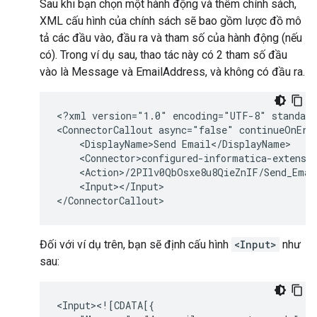
Sau khi bạn chọn một hành động và thêm chính sách,
XML cấu hình của chính sách sẽ bao gồm lược đồ mô
tả các đầu vào, đầu ra và tham số của hành động (nếu
có). Trong ví dụ sau, thao tác này có 2 tham số đầu
vào là Message và EmailAddress, và không có đầu ra.
<?xml
version="1.0"
encoding="UTF-8"
standalo
<ConnectorCallout
async="false"
continueOnErr
<DisplayName>Send
<Input></Input>

Đối với ví dụ trên, bạn sẽ định cấu hình
<Input>
như
sau: