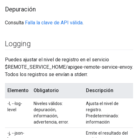
Depuración
Consulta
Falla la clave de API válida
.
Logging
Puedes ajustar el nivel de registro en el servicio
$REMOTE_SERVICE_HOME/apigee-remote-service-envoy.
Todos los registros se envían a stderr.
Elemento
Obligatorio
Descripción
-l, --log-
Niveles válidos:
Ajusta el nivel de
level
depuración,
registro.
información,
Predeterminado:
advertencia, error.
información
-j, --json-
Emite el resultado del