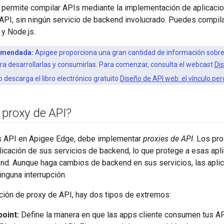
 permite compilar APIs mediante la implementación de aplicacio
API, sin ningún servicio de backend involucrado. Puedes compil
 y Node.js.
omendada:
Apigee proporciona una gran cantidad de información sobre l
 desarrollarlas y consumirlas. Para comenzar, consulta el webcast
Di
o descarga el libro electrónico gratuito
Diseño de API web: el vínculo per
 proxy de API?
s API en Apigee Edge, debe implementar
proxies de API
. Los pr
plicación de sus servicios de backend, lo que protege a esas ap
nd. Aunque haga cambios de backend en sus servicios, las aplic
nguna interrupción.
ción de proxy de API, hay dos tipos de extremos:
oint:
Define la manera en que las apps cliente consumen tus AP