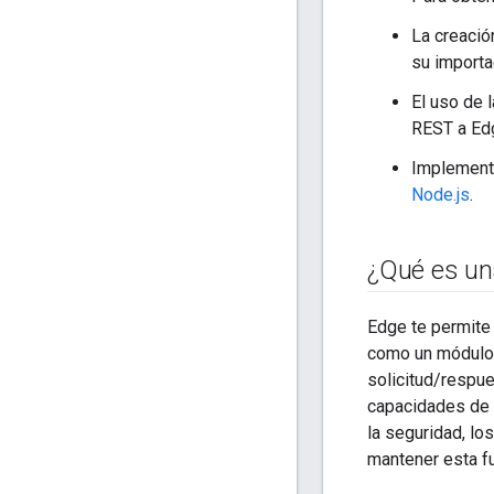
La creació
su importa
El uso de 
REST a Ed
Implementa
Node.js
.
¿Qué es una
Edge te permite
como un módulo 
solicitud/respue
capacidades de a
la seguridad, lo
mantener esta fu