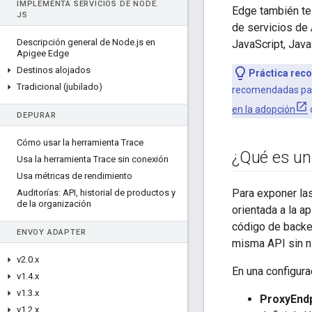
IMPLEMENTA SERVICIOS DE NODE
.
Edge también te
JS
de servicios de 
Descripción general de Node
.
js en
JavaScript, Java
Apigee Edge
Destinos alojados
Práctica rec
Tradicional (jubilado)
recomendadas para
en la adopción
DEPURAR
Cómo usar la herramienta Trace
¿Qué es un
Usa la herramienta Trace sin conexión
Usa métricas de rendimiento
Para exponer la
Auditorías: API
,
historial de productos y
de la organización
orientada a la a
código de backe
ENVOY ADAPTER
misma API sin ni
v2
.
0
.
x
En una configura
v1
.
4
.
x
v1
.
3
.
x
ProxyEndp
v1
.
2
.
x