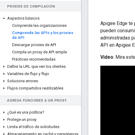
PROXIES DE COMPILACIÓN
Aspectos básicos
Apigee Edge te 
Comprende las organizaciones
pueden consumir
Comprende las APIs y los proxies
administradas pa
de API
API en Apigee E
Descargar proxies de API
Compila un proxy de API simple
Video
: Mira est
Prácticas recomendadas
Definir la URL que ven los clientes
Variables de flujo y flujo
Soluciona errores
Flujos compartidos reutilizables
AGREGA FUNCIONES A UN PROXY
¿Qué es una política?
Protege un proxy
Limita el tráfico de solicitudes
Almacenamiento en caché y persistencia