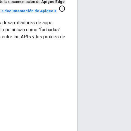
ndo la documentación de
Apigee Edge
.
info
 la
documentación de Apigee X
.
s desarrolladores de apps
I que actúan como "fachadas"
n entre las APIs y los proxies de