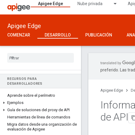
Apigee Edge
Nube privada
Api
Apigee Edge
COMENZAR
DESARROLLO
PUBLICACIÓN
ANA
preferido. Las tra
RECURSOS PARA
DESARROLLADORES
Apigee Edge
De
Aprende sobre el perímetro
Informa
Ejemplos
Guía de soluciones del proxy de API
de API
Herramientas de línea de comandos
Migra datos desde una organización de
evaluación de Apigee