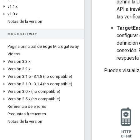
definir la
v1
.
1
.
x
API a trav
v1
.
0
.
x
las verifi
Notas de la versión
TargetEnd
MICROGATEWAY
configurar
definición
Página principal de Edge Microgateway
conexión.
Videos
respuesta t
Versión 3
.
3
.
x
Versión 3
.
2
.
x
Puedes visualiza
Versión 3
.
1
.
5 - 3
.
1
.
8 (no compatible)
Versión 3
.
1
.
0 - 3
.
1
.
4 (no compatible)
Versión 3
.
0
.
x (no compatible)
Versión 2
.
5
.
x (no compatible)
Referencia de errores
Preguntas frecuentes
Notas de la versión