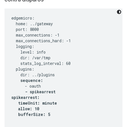
edgemicro:

  home: ../gateway

  port: 8000

  max_connections: -1

  max_connections_hard: -1

  logging:

    level: info

    dir: /var/tmp

    stats_log_interval: 60

  plugins:

    dir: ../plugins

sequence:
      - oauth

- spikearrest
spikearrest:

   timeUnit: minute

   allow: 10