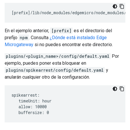
[
prefix
]/
lib
/
node_modules
/
edgemicro
/
node_modules
/
m
En el ejemplo anterior,
[prefix]
es el directorio del
prefijo
npm
. Consulta
¿Dónde está instalado Edge
Microgateway
si no puedes encontrar este directorio.
plugins/<plugin_name>/config/default.yaml
Por
ejemplo, puedes poner esta bloquear en
plugins/spikearrest/config/default.yaml
y
anularán cualquier otro de la configuración.
spikearrest:

   timeUnit: hour   

   allow: 10000   

   buffersize: 0