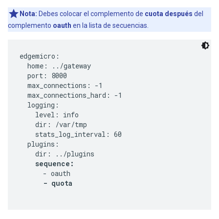
Nota:
Debes colocar el complemento de
cuota
después
del
complemento
oauth
en la lista de secuencias.
edgemicro:

  home: ../gateway

  port: 8000

  max_connections: -1

  max_connections_hard: -1

  logging:

    level: info

    dir: /var/tmp

    stats_log_interval: 60

  plugins:

    dir: ../plugins

sequence:
      - oauth

- quota