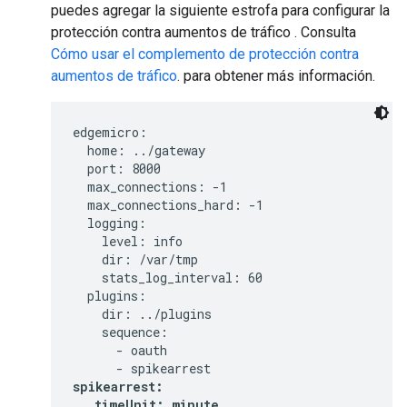
puedes agregar la siguiente estrofa para configurar la
protección contra aumentos de tráfico . Consulta
Cómo usar el complemento de protección contra
aumentos de tráfico
. para obtener más información.
edgemicro:

  home: ../gateway

  port: 8000

  max_connections: -1

  max_connections_hard: -1

  logging:

    level: info

    dir: /var/tmp

    stats_log_interval: 60

  plugins:

    dir: ../plugins

    sequence:

      - oauth

spikearrest:

   timeUnit: minute
