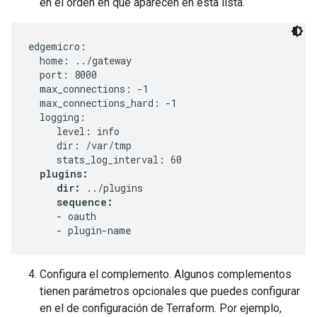
en el orden en que aparecen en esta lista.
edgemicro:

  home: ../gateway

  port: 8000

  max_connections: -1

  max_connections_hard: -1

  logging:

     level: info

     dir: /var/tmp

     stats_log_interval: 60

plugins:
dir:
 ../plugins

sequence:
     - oauth

Configura el complemento. Algunos complementos
tienen parámetros opcionales que puedes configurar
en el de configuración de Terraform. Por ejemplo,