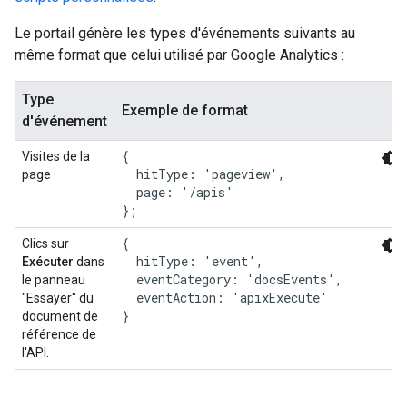
Le portail génère les types d'événements suivants au
même format que celui utilisé par Google Analytics :
Type
Exemple de format
d'événement
{

Visites de la
  hitType: 'pageview',

page
  page: '/apis'

{

Clics sur
  hitType: 'event',

Exécuter
dans
  eventCategory: 'docsEvents',

le panneau
  eventAction: 'apixExecute'

"Essayer" du
}
document de
référence de
l'API.