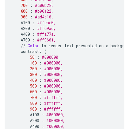
700
:
#c06b28,    
800
:
#b96122,    
900
:
#ad4e16,    
A100
:
#ffebe0,     
A200
:
#ffc9ad,    
A400
:
#ffa77a,    
A700
:
#ff9661,     
//
Color
to
render
text
presented
on
a
backgrou
contrast
:
(
50
:
#000000,     
100
:
#000000,     
200
:
#000000,     
300
:
#000000,    
400
:
#000000,     
500
:
#000000,    
600
:
#000000,    
700
:
#ffffff,     
800
:
#ffffff,    
900
:
#ffffff,     
A100
:
#000000,     
A200
:
#000000,     
A400
:
#000000,     