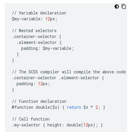
//
Variable
declaration
$
my
-
variable
:
12
px
;
//
Nested
selectors
.
container
-
selector
{
.
element
-
selector
{
padding
:
$
my
-
variable
;
}
}
//
The
SCSS
compiler
will
compile
the
above
code
t
.
container
-
selector
.
element
-
selector
{
padding
:
12
px
;
}
//
Function
declaration
@
function
double
(
$
x
)
{
return
$
x
*
2
;
}
//
Call
function
.
my
-
selector
{
height
:
double
(
12
px
);
}