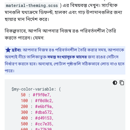
material-theming.scss
) এর বিষয়বস্তু দেখুন। সাংখ্যিক
মানগুলি যথাক্রমে ডিফল্ট, হালকা এবং গাঢ় উপাদানগুলির জন্য
ছায়ার মান নির্দেশ করে।
বিকল্পভাবে, আপনি আপনার নিজস্ব রঙ পরিবর্তনশীল তৈরি
করতে পারেন। যেমন:
দ্রষ্টব্য:
আপনার নিজস্ব রঙ পরিবর্তনশীল তৈরি করার সময়, আপনাকে
অবশ্যই নীচে তালিকাভুক্ত
সমস্ত সংখ্যাসূচক মানের
জন্য রঙের সেটিংস
নির্ধারণ করতে হবে। অন্যথায়, পোর্টাল পৃষ্ঠাগুলি সঠিকভাবে লোড নাও হতে
পারে।
$
my
-
color
-
variable
:
(
50
:
#f9f0e7,    
100
:
#f0d8c2,    
200
:
#e6bf9a,    
300
:
#dba572,    
400
:
#d49153,    
500
:
#cc7e35,    
600
:
#c77630,    