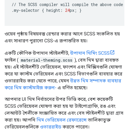
//
The
SCSS
compiler
will
compile
the
above
code
t
.
my
-
selector
{
height
:
24
px
;
}
ওয়েব পৃষ্ঠায় বিষয়বস্তু রেন্ডার করার আগে SCSS সংকলিত হয়
এবং সাধারণ পুরানো CSS-এ রূপান্তরিত হয়।
একটি কৌণিক উপাদান স্টাইলশীট,
উপাদান থিমিং SCSS
ফাইল (
material-theming.scss
), বেস থিম দ্বারা ব্যবহৃত
হয়। এই স্টাইলশীট ভেরিয়েবল, ফাংশন এবং মিক্সিনগুলি ঘোষণা
করে যা কাস্টম ভেরিয়েবল এবং SCSS বিভাগগুলি ব্যবহার করে
ওভাররাইড করা যেতে পারে, যেমন
উন্নত থিম সম্পাদক ব্যবহার
করে থিম কাস্টমাইজ করুন-
এ বর্ণিত হয়েছে।
আপনার UI থিম নির্বাচনের উপর ভিত্তি করে, বেশ কয়েকটি
SCSS ভেরিয়েবল ঘোষণা করা হয় যা টাইপোগ্রাফি, রঙ এবং
লেআউট শৈলীকে সংজ্ঞায়িত করে এবং বেস স্টাইলশীট দ্বারা গ্রাস
করা হয়। আপনি
থিম ভেরিয়েবল রেফারেন্সে
তালিকাভুক্ত
ভেরিয়েবলগুলিকে
ওভাররাইড
করতে পারেন।