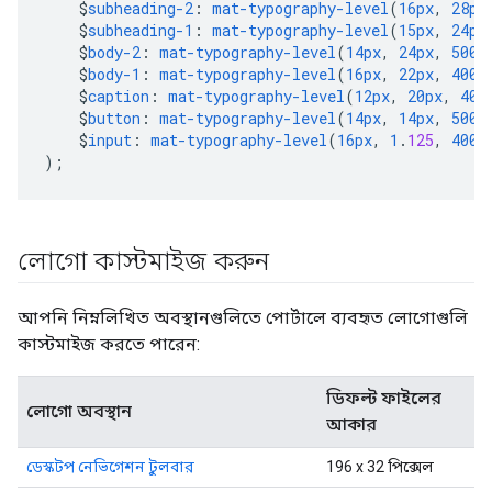
$
subheading-2
:
mat-typography-level
(
16px
,
28px
$
subheading-1
:
mat-typography-level
(
15px
,
24px
$
body-2
:
mat-typography-level
(
14px
,
24px
,
500
)
$
body-1
:
mat-typography-level
(
16px
,
22px
,
400
)
$
caption
:
mat-typography-level
(
12px
,
20px
,
400
$
button
:
mat-typography-level
(
14px
,
14px
,
500
)
$
input
:
mat-typography-level
(
16px
,
1
.
125
,
400
)
);
লোগো কাস্টমাইজ করুন
আপনি নিম্নলিখিত অবস্থানগুলিতে পোর্টালে ব্যবহৃত লোগোগুলি
কাস্টমাইজ করতে পারেন:
ডিফল্ট ফাইলের
লোগো অবস্থান
আকার
ডেস্কটপ নেভিগেশন টুলবার
196 x 32 পিক্সেল