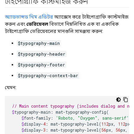
টাইপোগ্রাফি কাস্টমাইজ করুন
অ্যাডভান্সড থিম এডিটর
অ্যাক্সেস করে টাইপোগ্রাফি কাস্টমাইজ
করুন এবং
ভেরিয়েবল
বিভাগে নিম্নলিখিত এক বা একাধিক
টাইপোগ্রাফি ভেরিয়েবলের মানগুলি সামঞ্জস্য করুন:
$typography-main
$typography-header
$typography-footer
$typography-context-bar
যেমন:
// Main content typography (includes dialog and no
$
typography
-
main
:
mat
-
typography
-
config
(
$
font
-
family
:
'Roboto, "Oxygen", sans-serif'
,
$
display
-
4
:
mat
-
typography
-
level
(
112
px
,
112
px
,
$
display
-
3
:
mat
-
typography
-
level
(
56
px
,
56
px
,
4