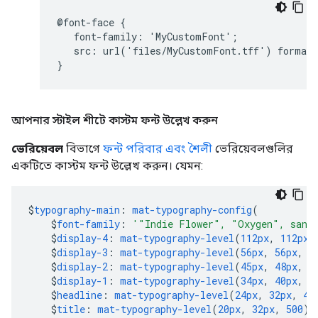
@
font
-
face
{
font
-
family
:
'
MyCustomFont
'
;
src
:
url
(
'
files
/
MyCustomFont
.
tff
'
)
format
}
আপনার স্টাইল শীটে কাস্টম ফন্ট উল্লেখ করুন
ভেরিয়েবল
বিভাগে
ফন্ট পরিবার এবং শৈলী
ভেরিয়েবলগুলির
একটিতে কাস্টম ফন্ট উল্লেখ করুন। যেমন:
$
typography-main
:
mat-typography-config
(
$
font-family
:
'"Indie Flower", "Oxygen", sans
$
display-4
:
mat-typography-level
(
112px
,
112px
,
$
display-3
:
mat-typography-level
(
56px
,
56px
,
4
$
display-2
:
mat-typography-level
(
45px
,
48px
,
4
$
display-1
:
mat-typography-level
(
34px
,
40px
,
4
$
headline
:
mat-typography-level
(
24px
,
32px
,
40
$
title
:
mat-typography-level
(
20px
,
32px
,
500
),