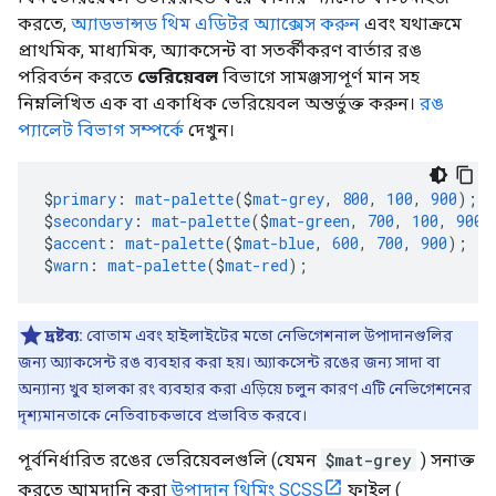
করতে,
অ্যাডভান্সড থিম এডিটর অ্যাক্সেস করুন
এবং যথাক্রমে
প্রাথমিক, মাধ্যমিক, অ্যাকসেন্ট বা সতর্কীকরণ বার্তার রঙ
পরিবর্তন করতে
ভেরিয়েবল
বিভাগে সামঞ্জস্যপূর্ণ মান সহ
নিম্নলিখিত এক বা একাধিক ভেরিয়েবল অন্তর্ভুক্ত করুন।
রঙ
প্যালেট বিভাগ সম্পর্কে
দেখুন।
$
primary
:
mat-palette
($
mat-grey
,
800
,
100
,
900
);
$
secondary
:
mat-palette
($
mat-green
,
700
,
100
,
900
)
$
accent
:
mat-palette
($
mat-blue
,
600
,
700
,
900
);
$
warn
:
mat-palette
($
mat-red
);
দ্রষ্টব্য:
বোতাম এবং হাইলাইটের মতো নেভিগেশনাল উপাদানগুলির
জন্য অ্যাকসেন্ট রঙ ব্যবহার করা হয়। অ্যাকসেন্ট রঙের জন্য সাদা বা
অন্যান্য খুব হালকা রং ব্যবহার করা এড়িয়ে চলুন কারণ এটি নেভিগেশনের
দৃশ্যমানতাকে নেতিবাচকভাবে প্রভাবিত করবে।
পূর্বনির্ধারিত রঙের ভেরিয়েবলগুলি (যেমন
$mat-grey
) সনাক্ত
করতে আমদানি করা
উপাদান থিমিং SCSS
ফাইল (