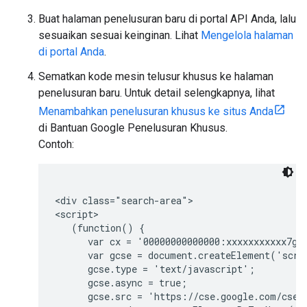
Buat halaman penelusuran baru di portal API Anda, lalu
sesuaikan sesuai keinginan. Lihat
Mengelola halaman
di portal Anda
.
Sematkan kode mesin telusur khusus ke halaman
penelusuran baru. Untuk detail selengkapnya, lihat
Menambahkan penelusuran khusus ke situs Anda
di Bantuan Google Penelusuran Khusus.
Contoh:
<div class="search-area">

<script>

   (function() {

      var cx = '00000000000000:xxxxxxxxxxx7g';
      var gcse = document.createElement('scrip
      gcse.type = 'text/javascript';

      gcse.async = true;

      gcse.src = 'https://cse.google.com/cse.j