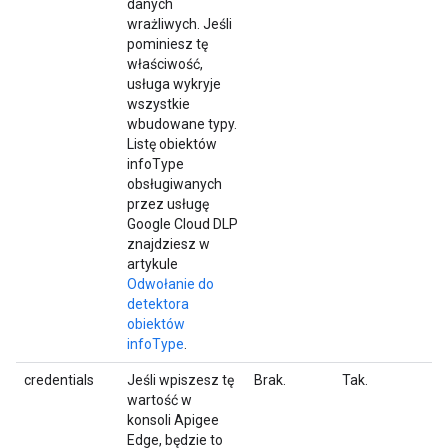
danych
wrażliwych. Jeśli
pominiesz tę
właściwość,
usługa wykryje
wszystkie
wbudowane typy.
Listę obiektów
infoType
obsługiwanych
przez usługę
Google Cloud DLP
znajdziesz w
artykule
Odwołanie do
detektora
obiektów
infoType
.
credentials
Jeśli wpiszesz tę
Brak.
Tak.
wartość w
konsoli Apigee
Edge, będzie to