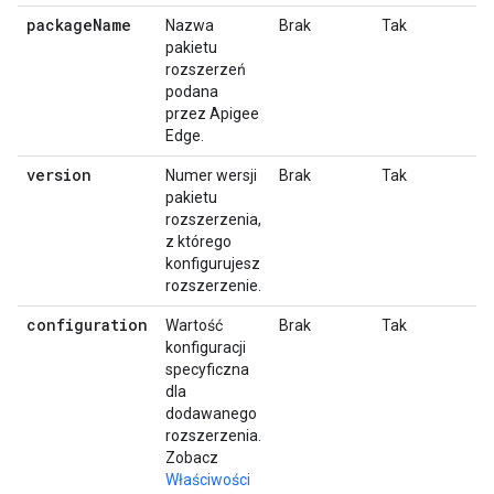
package
Name
Nazwa
Brak
Tak
pakietu
rozszerzeń
podana
przez Apigee
Edge.
version
Numer wersji
Brak
Tak
pakietu
rozszerzenia,
z którego
konfigurujesz
rozszerzenie.
configuration
Wartość
Brak
Tak
konfiguracji
specyficzna
dla
dodawanego
rozszerzenia.
Zobacz
Właściwości