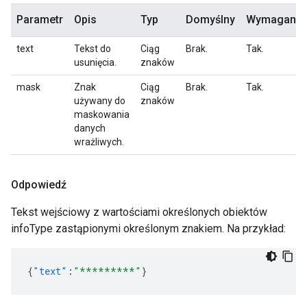
Parametr
Opis
Typ
Domyślny
Wymagane
text
Tekst do
Ciąg
Brak.
Tak.
usunięcia.
znaków
mask
Znak
Ciąg
Brak.
Tak.
używany do
znaków
maskowania
danych
wrażliwych.
Odpowiedź
Tekst wejściowy z wartościami określonych obiektów
infoType zastąpionymi określonym znakiem. Na przykład:
{
"text"
:
"*********"
}