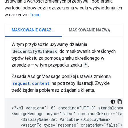
ustawiania wartości zmiennych przepływu i pobierania
wartości odpowiedzi rozszerzenia w celu wyświetlenia ich
w narzędziu
Trace
.
MASKOWANIE GWIAZDKAMI
MASKOWANIE NAZWĄ
W tym przykładzie używamy działania
deidentifyWithMask
do maskowania określonych
typów tekstu za pomocą znaku określonego w
zasadzie – w tym przypadku znaku
*
.
Zasada AssignMessage poniżej ustawia zmienną
request.content
na potrzeby ilustracji. Zwykle
treść żądania pobierasz z żądania klienta.
<?xml
version="1.0"
encoding="UTF-8"
standalone="y
<AssignMessage
async="false"
continueOnError="fals
<DisplayName>Set
<AssignTo
type="response"