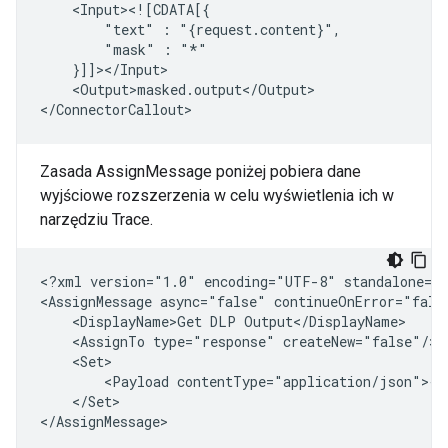
"text"
:
"mask"
:
<Output>masked.output</Output>

Zasada AssignMessage poniżej pobiera dane
wyjściowe rozszerzenia w celu wyświetlenia ich w
narzędziu Trace.
<?xml
version="1.0"
encoding="UTF-8"
standalone="y
<AssignMessage
async="false"
continueOnError="fals
<DisplayName>Get
DLP
<AssignTo
type="response"
<Payload
</Set>
