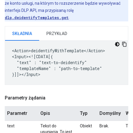
że konto usługi, na którym to rozszerzenie będzie wywoływać
interfejs DLP API, ma przypisaną rolę
dlp.deidentifyTemplates.get
.
SKŁADNIA
PRZYKŁAD
<Action>deidentifyWithTemplate</Action>

"text"
:
"templateName"
:
"path-to-template"

Parametry żądania
Parametr
Opis
Typ
Domyślny
Wy
text
Tekst do
Obiekt
Brak.
Tak
usunięcia. To jest