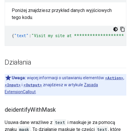
Poniżej znajdziesz przykład danych wyjściowych
tego kodu.
{
"text"
:
"Visit my site at ******************* O
Działania
Uwaga:
więcej informacji o ustawianiu elementów
<Action>
,
<Input>
i
<Output>
znajdziesz w artykule
Zasada
ExtensionCallout
.
deidentify
With
Mask
Usuwa dane wrażliwe z
text
i maskuje je za pomocą
znaku
mask
. To działanie maskuje te części
text
, które