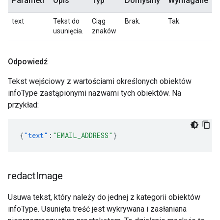
Parametr
Opis
Typ
Domyślny
Wymagane
text
Tekst do
Ciąg
Brak.
Tak.
usunięcia.
znaków
Odpowiedź
Tekst wejściowy z wartościami określonych obiektów
infoType zastąpionymi nazwami tych obiektów. Na
przykład:
{
"text"
:
"EMAIL_ADDRESS"
}
redact
Image
Usuwa tekst, który należy do jednej z kategorii obiektów
infoType. Usunięta treść jest wykrywana i zasłaniana