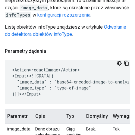
nieprzezroczystym prostokątem. To działanie maskuje te
części
image_data
, które są określone przez właściwość
infoTypes
w
konfiguracji rozszerzenia
.
Listę obiektów infoType znajdziesz w artykule
Odwołanie
do detektora obiektów infoType
.
Parametry żądania
<Action>redactImage</Action>

"image_data"
:
"image_type"
:
"type-of-image"

Parametr
Opis
Typ
Domyślny
Wymagan
image_data
Dane obrazu
Ciąg
Brak.
Tak.