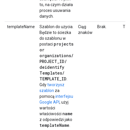
to, na czym działa
proces usuwania
danych.
templateName
Szablon do użycia.
Ciąg
Brak.
Tak
Będzie to ścieżka
znaków
do szablonu w
projects
postaci
or
organizations
/
PROJECT
_
ID
/
deidentify
Templates
/
TEMPLATE
_
ID
.
Gdy
tworzysz
szablon
za
pomocą
interfejsu
Google API
, użyj
wartości
name
właściwości
z odpowiedzi jako
template
Name
.