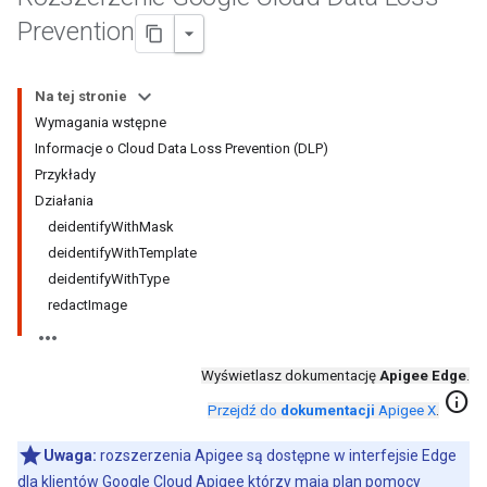
Prevention
Na tej stronie
Wymagania wstępne
Informacje o Cloud Data Loss Prevention (DLP)
Przykłady
Działania
deidentifyWithMask
deidentifyWithTemplate
deidentifyWithType
redactImage
Wyświetlasz dokumentację
Apigee Edge
.
info
Przejdź do
dokumentacji
Apigee X
.
Uwaga:
rozszerzenia Apigee są dostępne w interfejsie Edge
dla klientów Google Cloud Apigee którzy mają plan pomocy