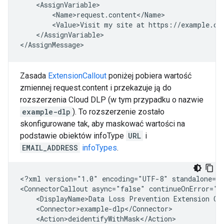
<Value>Visit
my
site
at
https://example.co
</AssignVariable>

Zasada
ExtensionCallout
poniżej pobiera wartość
zmiennej request.content i przekazuje ją do
rozszerzenia Cloud DLP (w tym przypadku o nazwie
example-dlp
). To rozszerzenie zostało
skonfigurowane tak, aby maskować wartości na
podstawie obiektów infoType
URL
i
EMAIL_ADDRESS
infoTypes
.
<?xml
version="1.0"
encoding="UTF-8"
standalone="y
<ConnectorCallout
async="false"
continueOnError="t
<DisplayName>Data
Loss
Prevention
Extension